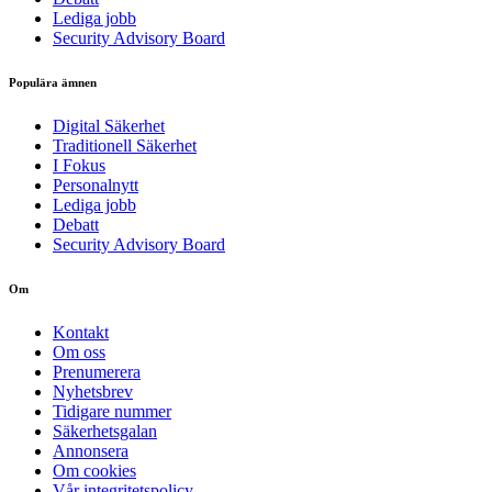
Lediga jobb
Security Advisory Board
Populära ämnen
Digital Säkerhet
Traditionell Säkerhet
I Fokus
Personalnytt
Lediga jobb
Debatt
Security Advisory Board
Om
Kontakt
Om oss
Prenumerera
Nyhetsbrev
Tidigare nummer
Säkerhetsgalan
Annonsera
Om cookies
Vår integritetspolicy