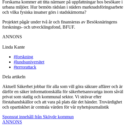
Forskarna kommer att titta närmare på uppfattningar hos besökare i
urbana miljöer. Hur bemöts rädslan i städers marknadsföringsarbete
och vilka fysiska insatser görs i stadskärnorna?
Projektet pågår under två år och finansieras av Besöksnäringens
forsknings- och utvecklingsfond, BFUF.
ANNONS
Linda Kante
#forskning
#lundsuniversitet
#terrorattack
Dela artikeln
Aktuell Säkerhet jobbar för alla som vill göra säkrare affärer och är
därför en säker informationskälla för säkerhetsansvariga inom såväl
privat som statlig och kommunal sektor. Vi strävar efter
förstahandskällor och att vara på plats där det händer. Trovärdighet
och opartiskhet är centrala värden för vår nyhetsjournalistik
Sponsrat innehåll från Skövde kommun
ANNONS