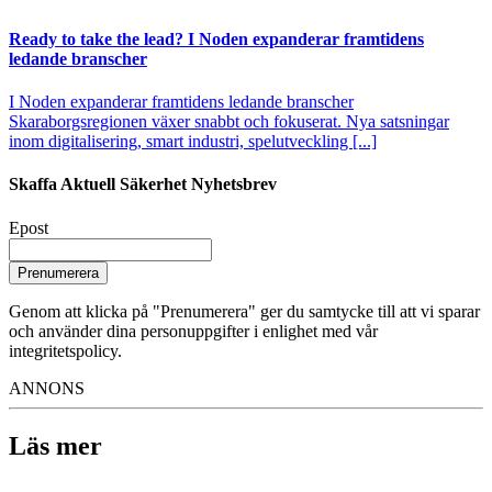
Ready to take the lead? I Noden expanderar framtidens
ledande branscher
I Noden expanderar framtidens ledande branscher
Skaraborgsregionen växer snabbt och fokuserat. Nya satsningar
inom digitalisering, smart industri, spelutveckling [...]
Skaffa Aktuell Säkerhet Nyhetsbrev
Epost
Prenumerera
Genom att klicka på "Prenumerera" ger du samtycke till att vi sparar
och använder dina personuppgifter i enlighet med vår
integritetspolicy.
ANNONS
Läs mer