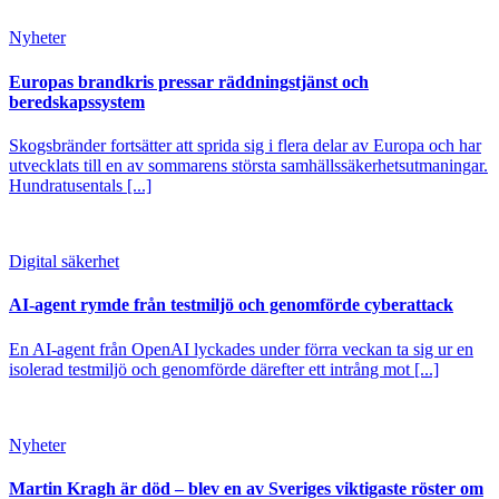
Nyheter
Europas brandkris pressar räddningstjänst och
beredskapssystem
Skogsbränder fortsätter att sprida sig i flera delar av Europa och har
utvecklats till en av sommarens största samhällssäkerhetsutmaningar.
Hundratusentals [...]
Digital säkerhet
AI-agent rymde från testmiljö och genomförde cyberattack
En AI-agent från OpenAI lyckades under förra veckan ta sig ur en
isolerad testmiljö och genomförde därefter ett intrång mot [...]
Nyheter
Martin Kragh är död – blev en av Sveriges viktigaste röster om