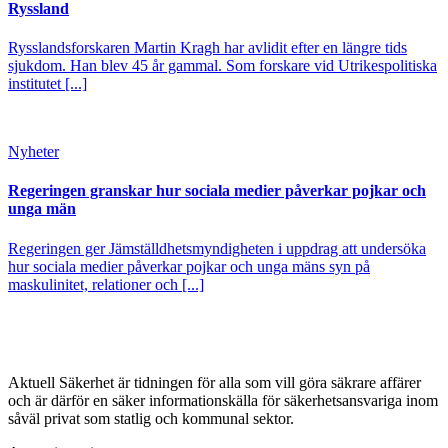
Ryssland
Rysslandsforskaren Martin Kragh har avlidit efter en längre tids
sjukdom. Han blev 45 år gammal. Som forskare vid Utrikespolitiska
institutet [...]
Nyheter
Regeringen granskar hur sociala medier påverkar pojkar och
unga män
Regeringen ger Jämställdhetsmyndigheten i uppdrag att undersöka
hur sociala medier påverkar pojkar och unga mäns syn på
maskulinitet, relationer och [...]
Aktuell Säkerhet är tidningen för alla som vill göra säkrare affärer
och är därför en säker informationskälla för säkerhets­ansvariga inom
såväl privat som statlig och kommunal sektor.