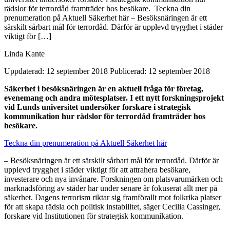
rädslor för terrordåd framträder hos besökare. Teckna din
prenumeration på Aktuell Säkerhet här – Besöksnäringen är ett
särskilt sårbart mål för terrordåd. Därför är upplevd trygghet i städer
viktigt för […]
Linda Kante
Uppdaterad: 12 september 2018
Publicerad: 12 september 2018
Säkerhet i besöksnäringen är en aktuell fråga för företag,
evenemang och andra mötesplatser. I ett nytt forskningsprojekt
vid Lunds universitet undersöker forskare i strategisk
kommunikation hur rädslor för terrordåd framträder hos
besökare.
Teckna din prenumeration på Aktuell Säkerhet här
– Besöksnäringen är ett särskilt sårbart mål för terrordåd. Därför är
upplevd trygghet i städer viktigt för att attrahera besökare,
investerare och nya invånare. Forskningen om platsvarumärken och
marknadsföring av städer har under senare år fokuserat allt mer på
säkerhet. Dagens terrorism riktar sig framförallt mot folkrika platser
för att skapa rädsla och politisk instabilitet, säger Cecilia Cassinger,
forskare vid Institutionen för strategisk kommunikation.