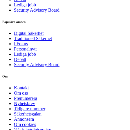
Lediga jobb
Security Advisory Board
Populära ämnen
Digital Säkerhet
Traditionell Säkerhet
I Fokus
Personalnytt
Lediga jobb
Debatt
Security Advisory Board
Om
Kontakt
Om oss
Prenumerera
Nyhetsbrev
Tidigare nummer
Säkerhetsgalan
Annonsera
Om cookies
Vår integritetspolicy