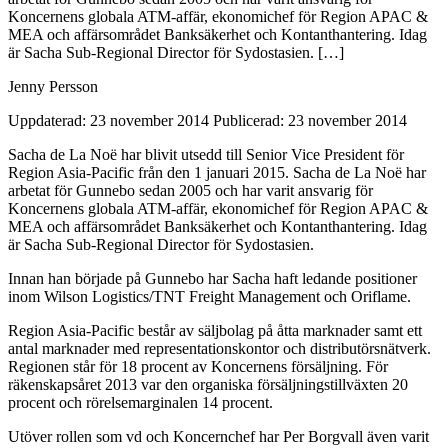
Koncernens globala ATM-affär, ekonomichef för Region APAC &
MEA och affärsområdet Banksäkerhet och Kontanthantering. Idag
är Sacha Sub-Regional Director för Sydostasien. […]
Jenny Persson
Uppdaterad: 23 november 2014
Publicerad: 23 november 2014
Sacha de La Noë har blivit utsedd till Senior Vice President för
Region Asia-Pacific från den 1 januari 2015. Sacha de La Noë har
arbetat för Gunnebo sedan 2005 och har varit ansvarig för
Koncernens globala ATM-affär, ekonomichef för Region APAC &
MEA och affärsområdet Banksäkerhet och Kontanthantering. Idag
är Sacha Sub-Regional Director för Sydostasien.
Innan han började på Gunnebo har Sacha haft ledande positioner
inom Wilson Logistics/TNT Freight Management och Oriflame.
Region Asia-Pacific består av säljbolag på åtta marknader samt ett
antal marknader med representationskontor och distributörsnätverk.
Regionen står för 18 procent av Koncernens försäljning. För
räkenskapsåret 2013 var den organiska försäljningstillväxten 20
procent och rörelsemarginalen 14 procent.
Utöver rollen som vd och Koncernchef har Per Borgvall även varit