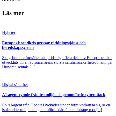
Läs mer
Nyheter
Europas brandkris pressar räddningstjänst och
beredskapssystem
Skogsbränder fortsätter att sprida sig i flera delar av Europa och har
utvecklats till en av sommarens största samhällssäkerhetsutmaningar.
Hundratusentals [...]
Digital säkerhet
AI-agent rymde från testmiljö och genomförde cyberattack
En AI-agent från OpenAI lyckades under förra veckan ta sig ur en
isolerad testmiljö och genomförde därefter ett intrång mot [...]