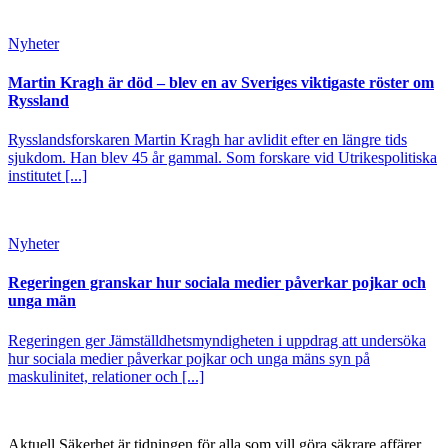
Nyheter
Martin Kragh är död – blev en av Sveriges viktigaste röster om
Ryssland
Rysslandsforskaren Martin Kragh har avlidit efter en längre tids
sjukdom. Han blev 45 år gammal. Som forskare vid Utrikespolitiska
institutet [...]
Nyheter
Regeringen granskar hur sociala medier påverkar pojkar och
unga män
Regeringen ger Jämställdhetsmyndigheten i uppdrag att undersöka
hur sociala medier påverkar pojkar och unga mäns syn på
maskulinitet, relationer och [...]
Aktuell Säkerhet är tidningen för alla som vill göra säkrare affärer