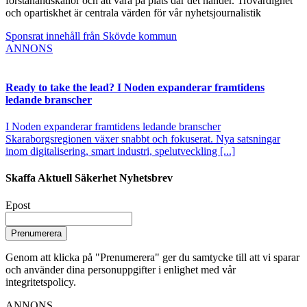
förstahandskällor och att vara på plats där det händer. Trovärdighet
och opartiskhet är centrala värden för vår nyhetsjournalistik
Sponsrat innehåll från Skövde kommun
ANNONS
Ready to take the lead? I Noden expanderar framtidens
ledande branscher
I Noden expanderar framtidens ledande branscher
Skaraborgsregionen växer snabbt och fokuserat. Nya satsningar
inom digitalisering, smart industri, spelutveckling [...]
Skaffa Aktuell Säkerhet Nyhetsbrev
Epost
Prenumerera
Genom att klicka på "Prenumerera" ger du samtycke till att vi sparar
och använder dina personuppgifter i enlighet med vår
integritetspolicy.
ANNONS