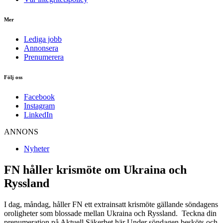
Mer
Lediga jobb
Annonsera
Prenumerera
Följ oss
Facebook
Instagram
LinkedIn
ANNONS
Nyheter
FN håller krismöte om Ukraina och
Ryssland
I dag, måndag, håller FN ett extrainsatt krismöte gällande söndagens
oroligheter som blossade mellan Ukraina och Ryssland. Teckna din
prenumeration på Aktuell Säkerhet här Under söndagen besköts och