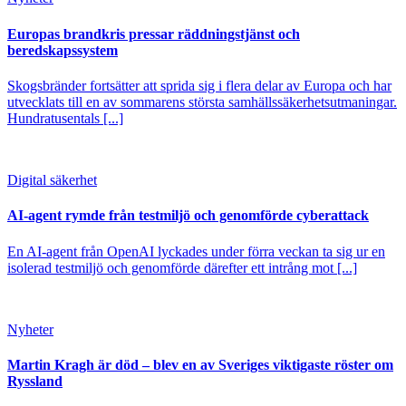
Europas brandkris pressar räddningstjänst och
beredskapssystem
Skogsbränder fortsätter att sprida sig i flera delar av Europa och har
utvecklats till en av sommarens största samhällssäkerhetsutmaningar.
Hundratusentals [...]
Digital säkerhet
AI-agent rymde från testmiljö och genomförde cyberattack
En AI-agent från OpenAI lyckades under förra veckan ta sig ur en
isolerad testmiljö och genomförde därefter ett intrång mot [...]
Nyheter
Martin Kragh är död – blev en av Sveriges viktigaste röster om
Ryssland