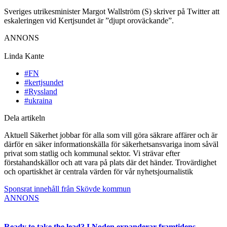
Sveriges utrikesminister Margot Wallström (S) skriver på Twitter att
eskaleringen vid Kertjsundet är ”djupt oroväckande”.
ANNONS
Linda Kante
#FN
#kertjsundet
#Ryssland
#ukraina
Dela artikeln
Aktuell Säkerhet jobbar för alla som vill göra säkrare affärer och är
därför en säker informationskälla för säkerhetsansvariga inom såväl
privat som statlig och kommunal sektor. Vi strävar efter
förstahandskällor och att vara på plats där det händer. Trovärdighet
och opartiskhet är centrala värden för vår nyhetsjournalistik
Sponsrat innehåll från Skövde kommun
ANNONS
Ready to take the lead? I Noden expanderar framtidens