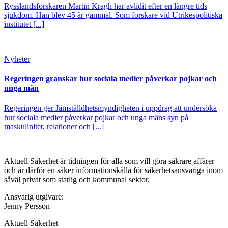
Rysslandsforskaren Martin Kragh har avlidit efter en längre tids
sjukdom. Han blev 45 år gammal. Som forskare vid Utrikespolitiska
institutet [...]
Nyheter
Regeringen granskar hur sociala medier påverkar pojkar och
unga män
Regeringen ger Jämställdhetsmyndigheten i uppdrag att undersöka
hur sociala medier påverkar pojkar och unga mäns syn på
maskulinitet, relationer och [...]
Aktuell Säkerhet är tidningen för alla som vill göra säkrare affärer
och är därför en säker informationskälla för säkerhets­ansvariga inom
såväl privat som statlig och kommunal sektor.
Ansvarig utgivare:
Jenny Persson
Aktuell Säkerhet