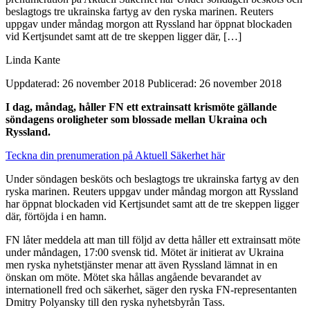
beslagtogs tre ukrainska fartyg av den ryska marinen. Reuters
uppgav under måndag morgon att Ryssland har öppnat blockaden
vid Kertjsundet samt att de tre skeppen ligger där, […]
Linda Kante
Uppdaterad: 26 november 2018
Publicerad: 26 november 2018
I dag, måndag, håller FN ett extrainsatt krismöte gällande
söndagens oroligheter som blossade mellan Ukraina och
Ryssland.
Teckna din prenumeration på Aktuell Säkerhet här
Under söndagen besköts och beslagtogs tre ukrainska fartyg av den
ryska marinen. Reuters uppgav under måndag morgon att Ryssland
har öppnat blockaden vid Kertjsundet samt att de tre skeppen ligger
där, förtöjda i en hamn.
FN låter meddela att man till följd av detta håller ett extrainsatt möte
under måndagen, 17:00 svensk tid. Mötet är initierat av Ukraina
men ryska nyhetstjänster menar att även Ryssland lämnat in en
önskan om möte. Mötet ska hållas angående bevarandet av
internationell fred och säkerhet, säger den ryska FN-representanten
Dmitry Polyansky till den ryska nyhetsbyrån Tass.