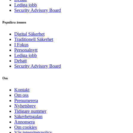
Lediga jobb
Security Advisory Board
Populära ämnen
Digital Säkerhet
Traditionell Säkerhet
I Fokus
Personalnytt
Lediga jobb
Debatt
Security Advisory Board
Om
Kontakt
Om oss
Prenumerera
Nyhetsbrev
Tidigare nummer
Säkerhetsgalan
Annonsera
Om cookies
Vår integritetspolicy