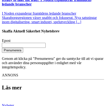
ledande branscher
I Noden expanderar framtidens ledande branscher
Skaraborgsregionen växer snabbt och fokuserat. Nya satsningar
inom digitalisering, smart industri, spelutveckling [...]
Skaffa Aktuell Säkerhet Nyhetsbrev
Epost
Prenumerera
Genom att klicka på "Prenumerera" ger du samtycke till att vi sparar
och använder dina personuppgifter i enlighet med vår
integritetspolicy.
ANNONS
Läs mer
Nyheter