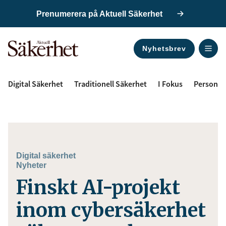
Prenumerera på Aktuell Säkerhet
Nyhetsbrev
ANNONS
Digital Säkerhet
Traditionell Säkerhet
I Fokus
Personal
Digital säkerhet
Nyheter
Finskt AI-projekt
inom cybersäkerhet