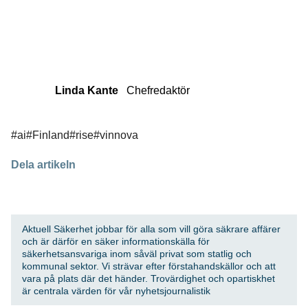
Linda Kante
Chefredaktör
#ai
#Finland
#rise
#vinnova
Dela artikeln
Aktuell Säkerhet jobbar för alla som vill göra säkrare affärer
och är därför en säker informationskälla för
säkerhetsansvariga inom såväl privat som statlig och
kommunal sektor. Vi strävar efter förstahandskällor och att
vara på plats där det händer. Trovärdighet och opartiskhet
är centrala värden för vår nyhetsjournalistik