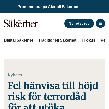
Prenumerera på Aktuell Säkerhet
Nyhetsbrev
ANNONS
Digital Säkerhet
Traditionell Säkerhet
I Fokus
Pers
Nyheter
Fel hänvisa till höjd
risk för terrordåd
för att utöka