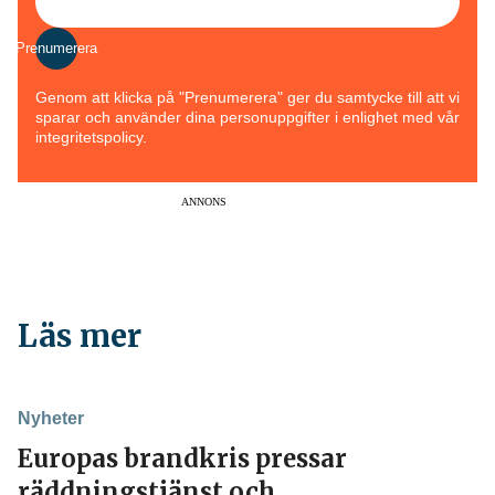
Prenumerera
Genom att klicka på "Prenumerera" ger du samtycke till att vi
sparar och använder dina personuppgifter i enlighet med vår
integritetspolicy.
ANNONS
Läs mer
Nyheter
Europas brandkris pressar
räddningstjänst och