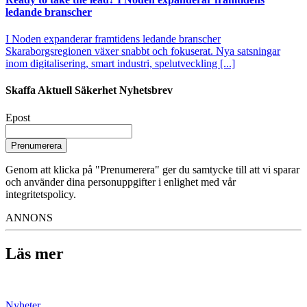
ledande branscher
I Noden expanderar framtidens ledande branscher
Skaraborgsregionen växer snabbt och fokuserat. Nya satsningar
inom digitalisering, smart industri, spelutveckling [...]
Skaffa Aktuell Säkerhet Nyhetsbrev
Epost
Prenumerera
Genom att klicka på "Prenumerera" ger du samtycke till att vi sparar
och använder dina personuppgifter i enlighet med vår
integritetspolicy.
ANNONS
Läs mer
Nyheter