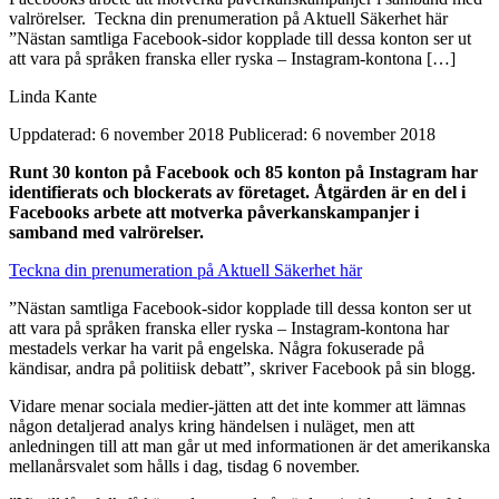
valrörelser. Teckna din prenumeration på Aktuell Säkerhet här
”Nästan samtliga Facebook-sidor kopplade till dessa konton ser ut
att vara på språken franska eller ryska – Instagram-kontona […]
Linda Kante
Uppdaterad: 6 november 2018
Publicerad: 6 november 2018
Runt 30 konton på Facebook och 85 konton på Instagram har
identifierats och blockerats av företaget. Åtgärden är en del i
Facebooks arbete att motverka påverkanskampanjer i
samband med valrörelser.
Teckna din prenumeration på Aktuell Säkerhet här
”Nästan samtliga Facebook-sidor kopplade till dessa konton ser ut
att vara på språken franska eller ryska – Instagram-kontona har
mestadels verkar ha varit på engelska. Några fokuserade på
kändisar, andra på politiisk debatt”, skriver Facebook på sin blogg.
Vidare menar sociala medier-jätten att det inte kommer att lämnas
någon detaljerad analys kring händelsen i nuläget, men att
anledningen till att man går ut med informationen är det amerikanska
mellanårsvalet som hålls i dag, tisdag 6 november.