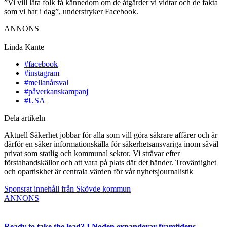
”Vi vill låta folk få kännedom om de åtgärder vi vidtar och de fakta
som vi har i dag”, understryker Facebook.
ANNONS
Linda Kante
#facebook
#instagram
#mellanårsval
#påverkanskampanj
#USA
Dela artikeln
Aktuell Säkerhet jobbar för alla som vill göra säkrare affärer och är
därför en säker informationskälla för säkerhetsansvariga inom såväl
privat som statlig och kommunal sektor. Vi strävar efter
förstahandskällor och att vara på plats där det händer. Trovärdighet
och opartiskhet är centrala värden för vår nyhetsjournalistik
Sponsrat innehåll från Skövde kommun
ANNONS
Ready to take the lead? I Noden expanderar framtidens