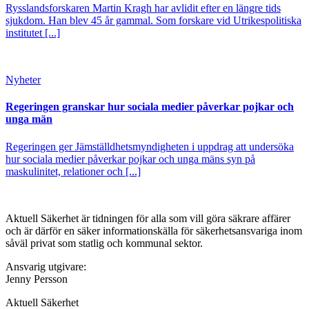
Rysslandsforskaren Martin Kragh har avlidit efter en längre tids
sjukdom. Han blev 45 år gammal. Som forskare vid Utrikespolitiska
institutet [...]
Nyheter
Regeringen granskar hur sociala medier påverkar pojkar och
unga män
Regeringen ger Jämställdhetsmyndigheten i uppdrag att undersöka
hur sociala medier påverkar pojkar och unga mäns syn på
maskulinitet, relationer och [...]
Aktuell Säkerhet är tidningen för alla som vill göra säkrare affärer
och är därför en säker informationskälla för säkerhets­ansvariga inom
såväl privat som statlig och kommunal sektor.
Ansvarig utgivare:
Jenny Persson
Aktuell Säkerhet