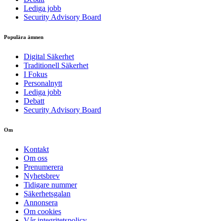
Lediga jobb
Security Advisory Board
Populära ämnen
Digital Säkerhet
Traditionell Säkerhet
I Fokus
Personalnytt
Lediga jobb
Debatt
Security Advisory Board
Om
Kontakt
Om oss
Prenumerera
Nyhetsbrev
Tidigare nummer
Säkerhetsgalan
Annonsera
Om cookies
Vår integritetspolicy