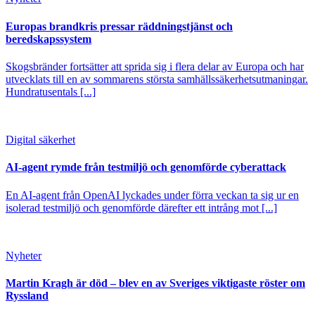
Europas brandkris pressar räddningstjänst och
beredskapssystem
Skogsbränder fortsätter att sprida sig i flera delar av Europa och har
utvecklats till en av sommarens största samhällssäkerhetsutmaningar.
Hundratusentals [...]
Digital säkerhet
AI-agent rymde från testmiljö och genomförde cyberattack
En AI-agent från OpenAI lyckades under förra veckan ta sig ur en
isolerad testmiljö och genomförde därefter ett intrång mot [...]
Nyheter
Martin Kragh är död – blev en av Sveriges viktigaste röster om
Ryssland