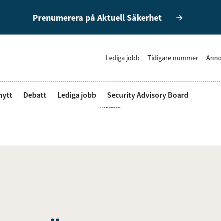
Prenumerera på Aktuell Säkerhet
Lediga jobb
Tidigare nummer
Anno
nytt
Debatt
Lediga jobb
Security Advisory Board
ANNONS