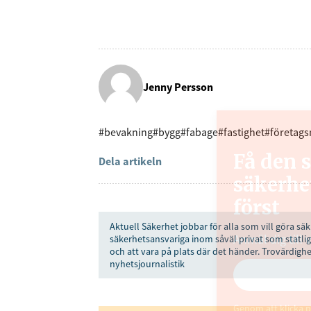
Jenny Persson
#bevakning
#bygg
#fabage
#fastighet
#företags
Få den 
Dela artikeln
säkerhe
först
Aktuell Säkerhet jobbar för alla som vill göra säk
säkerhetsansvariga inom såväl privat som statlig
Anmäl dig till 
och att vara på plats där det händer. Trovärdighe
nyhetsjournalistik