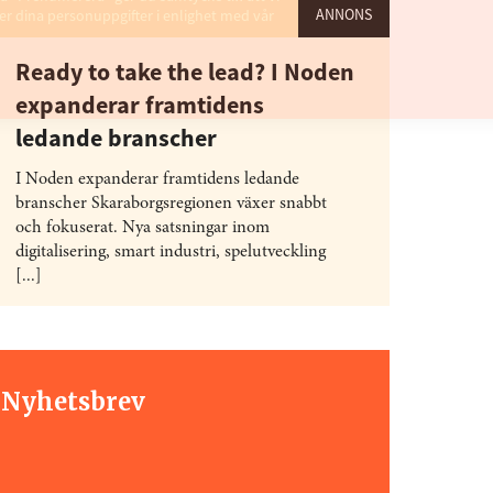
å "Prenumerera" ger du samtycke till att vi
ANNONS
r dina personuppgifter i enlighet med vår
Ready to take the lead? I Noden
expanderar framtidens
ledande branscher
I Noden expanderar framtidens ledande
branscher Skaraborgsregionen växer snabbt
och fokuserat. Nya satsningar inom
digitalisering, smart industri, spelutveckling
[...]
t Nyhetsbrev