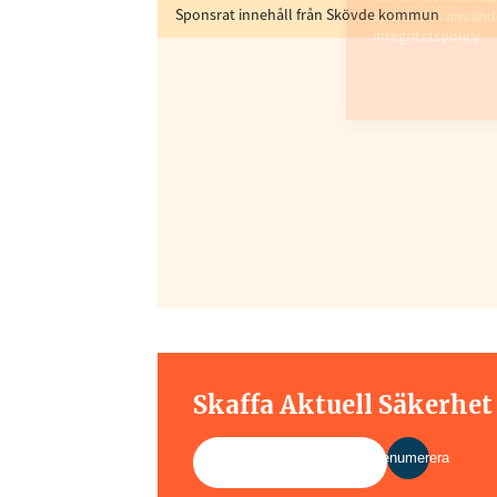
Genom att klicka p
Sponsrat innehåll från Skövde kommun
sparar och använde
integritetspolicy.
Skaffa Aktuell Säkerhe
Prenumerera