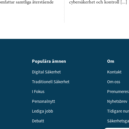
omfattar samtliga återstående
cybersäkerhet och kontroll [...]
Populära ämnen
Om
Digital Säkerhet
Kontakt
Traditionell Säkerhet
Om oss
I Fokus
Prenumerer
Personalnytt
Nyhetsbrev
Lediga jobb
Tidigare n
Debatt
Säkerhetsg