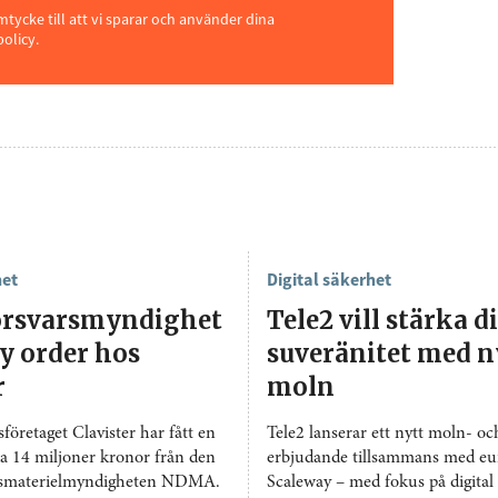
ycke till att vi sparar och använder dina
policy.
het
Digital säkerhet
örsvarsmyndighet
Tele2 vill stärka d
y order hos
suveränitet med n
r
moln
företaget Clavister har fått en
Tele2 lanserar ett nytt moln- oc
ka 14 miljoner kronor från den
erbjudande tillsammans med eu
rsmaterielmyndigheten NDMA.
Scaleway – med fokus på digital 