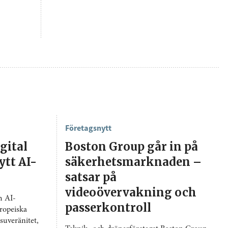
Företagsnytt
igital
Boston Group går in på
ytt AI-
säkerhetsmarknaden –
satsar på
videoövervakning och
h AI-
passerkontroll
ropeiska
suveränitet,