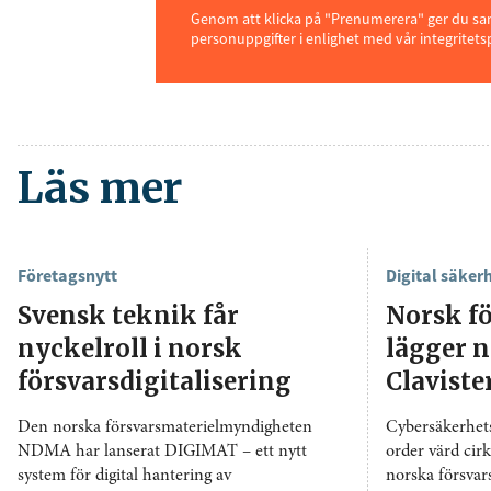
Genom att klicka på "Prenumerera" ger du samt
personuppgifter i enlighet med vår integritets
Läs mer
Företagsnytt
Digital säker
Svensk teknik får
Norsk f
nyckelroll i norsk
lägger n
försvarsdigitalisering
Claviste
Den norska försvarsmaterielmyndigheten
Cybersäkerhets
NDMA har lanserat DIGIMAT – ett nytt
order värd cir
system för digital hantering av
norska försva