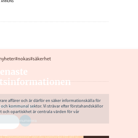
ANNONS
nyheter
#nokas
#säkerhet
senaste
tsinformationen
rare affärer och är därför en säker informationskälla för
 och kommunal sektor. Vi strävar efter förstahandskällor
vårt nyhetsbrev!
t och opartiskhet är centrala värden för vår
Prenumerera