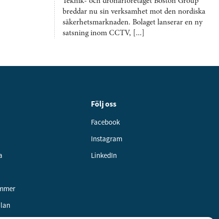
Teknik- och drönarföretaget Boston Group
breddar nu sin verksamhet mot den nordiska
säkerhetsmarknaden. Bolaget lanserar en ny
satsning inom CCTV, [...]
Följ oss
Facebook
Instagram
a
LinkedIn
ummer
alan