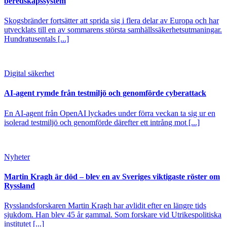
beredskapssystem
Skogsbränder fortsätter att sprida sig i flera delar av Europa och har
utvecklats till en av sommarens största samhällssäkerhetsutmaningar.
Hundratusentals [...]
Digital säkerhet
AI-agent rymde från testmiljö och genomförde cyberattack
En AI-agent från OpenAI lyckades under förra veckan ta sig ur en
isolerad testmiljö och genomförde därefter ett intrång mot [...]
Nyheter
Martin Kragh är död – blev en av Sveriges viktigaste röster om
Ryssland
Rysslandsforskaren Martin Kragh har avlidit efter en längre tids
sjukdom. Han blev 45 år gammal. Som forskare vid Utrikespolitiska
institutet [...]