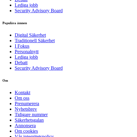
Lediga jobb
Security Advisory Board
Populära ämnen
Digital Säkerhet
Traditionell Säkerhet
I Fokus
Personalnytt
Lediga jobb
Debatt
Security Advisory Board
Om
Kontakt
Om oss
Prenumerera
Nyhetsbrev
Tidigare nummer
Säkerhetsgalan
Annonsera
Om cookies
Vår integritetspolicy