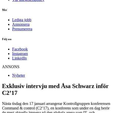
Mer
Lediga jobb
Annonsera
Prenumerera
Följ oss
Facebook
Instagram
LinkedIn
ANNONS
Nyheter
Exklusiv intervju med Åsa Schwarz inför
C2’17
Nästa tisdag den 17 januari arrangerar Kontrollgruppen konferensen
Command & control (C2’17), en konferens som under en dag berör
de mest aktuella ämnena på den globala arena som IT- och