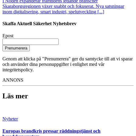
I Noden expanderar framtidens ledande branscher
Skaraborgsregionen växer snabbt och fokuserat. Nya satsningar
inom digitalisering, smart industri, spelutveckling [...]
Skaffa Aktuell Säkerhet Nyhetsbrev
Epost
Prenumerera
Genom att klicka på "Prenumerera" ger du samtycke till att vi sparar
och använder dina personuppgifter i enlighet med vår
integritetspolicy.
ANNONS
Läs mer
Nyheter
Europas brandkris pressar räddningstjänst och