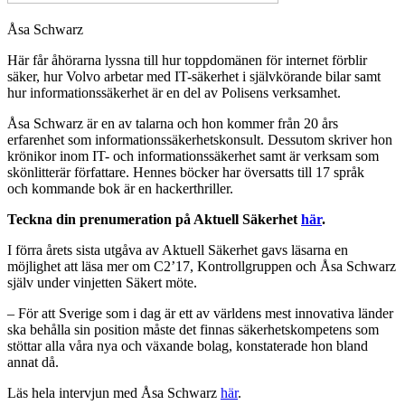
Åsa Schwarz
Här får åhörarna lyssna till hur toppdomänen för internet förblir
säker, hur Volvo arbetar med IT-säkerhet i självkörande bilar samt
hur informationssäkerhet är en del av Polisens verksamhet.
Åsa Schwarz är en av talarna och hon kommer från 20 års
erfarenhet som informationssäkerhetskonsult. Dessutom skriver hon
krönikor inom IT- och informationssäkerhet samt är verksam som
skönlitterär författare. Hennes böcker har översatts till 17 språk
och kommande bok är en hackerthriller.
Teckna din prenumeration på Aktuell Säkerhet
här
.
I förra årets sista utgåva av Aktuell Säkerhet gavs läsarna en
möjlighet att läsa mer om C2’17, Kontrollgruppen och Åsa Schwarz
själv under vinjetten Säkert möte.
– För att Sverige som i dag är ett av världens mest innovativa länder
ska behålla sin position måste det finnas säkerhetskompetens som
stöttar alla våra nya och växande bolag, konstaterade hon bland
annat då.
Läs hela intervjun med Åsa Schwarz
här
.