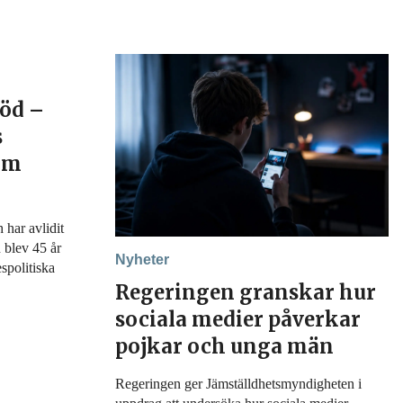
död –
s
 om
har avlidit
 blev 45 år
Nyheter
spolitiska
Regeringen granskar hur
sociala medier påverkar
pojkar och unga män
Regeringen ger Jämställdhetsmyndigheten i