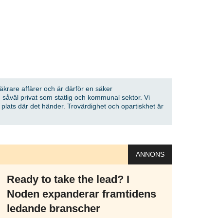
senaste
tsinformationen
 vårt nyhetsbrev!
Prenumerera
säkrare affärer och är därför en säker
 såväl privat som statlig och kommunal sektor. Vi
på "Prenumerera" ger du samtycke till att vi
å plats där det händer. Trovärdighet och opartiskhet är
er dina personuppgifter i enlighet med vår
ANNONS
Ready to take the lead? I
Noden expanderar framtidens
ledande branscher