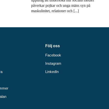
uppdrag att undersöka hur sociala medier
påverkar pojkar och unga mäns syn på
maskulinitet, relationer och [...]
Följ oss
Facebook
Instagram
ra
LinkedIn
v
ummer
alan