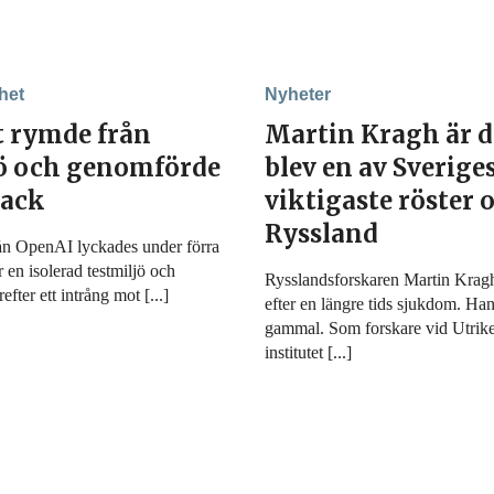
het
Nyheter
t rymde från
Martin Kragh är 
jö och genomförde
blev en av Sverige
tack
viktigaste röster
Ryssland
ån OpenAI lyckades under förra
r en isolerad testmiljö och
Rysslandsforskaren Martin Kragh 
fter ett intrång mot [...]
efter en längre tids sjukdom. Han
gammal. Som forskare vid Utrike
institutet [...]