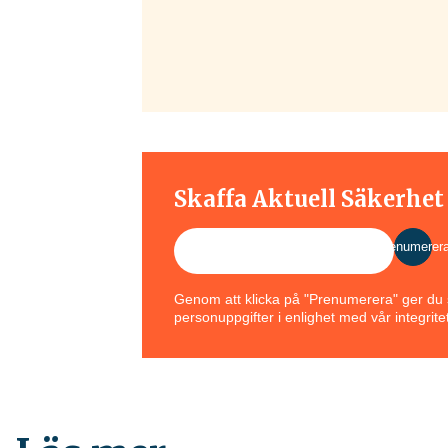
Skaffa Aktuell Säkerhe
Prenumerer
Genom att klicka på "Prenumerera" ger du s
personuppgifter i enlighet med vår integritet