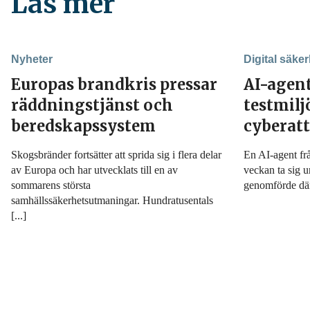
Läs mer
Nyheter
Digital säker
Europas brandkris pressar
AI-agen
räddningstjänst och
testmil
beredskapssystem
cyberat
Skogsbränder fortsätter att sprida sig i flera delar
En AI-agent fr
av Europa och har utvecklats till en av
veckan ta sig u
sommarens största
genomförde däre
samhällssäkerhetsutmaningar. Hundratusentals
[...]