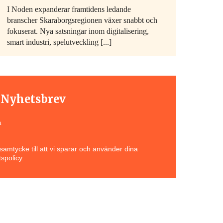
I Noden expanderar framtidens ledande
branscher Skaraborgsregionen växer snabbt och
fokuserat. Nya satsningar inom digitalisering,
smart industri, spelutveckling [...]
t Nyhetsbrev
a
amtycke till att vi sparar och använder dina
spolicy.