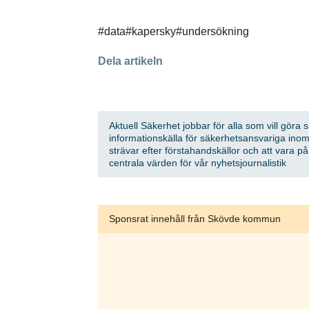
Få den 
säkerhe
#data
#kapersky
#undersökning
först
Dela artikeln
Anmäl dig till
Aktuell Säkerhet jobbar för alla som vill göra 
informationskälla för säkerhetsansvariga inom
Genom att klicka 
strävar efter förstahandskällor och att vara p
sparar och använd
centrala värden för vår nyhetsjournalistik
integritetspolicy.
Sponsrat innehåll från Skövde kommun