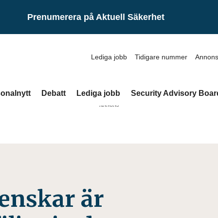
Prenumerera på Aktuell Säkerhet
Lediga jobb
Tidigare nummer
Annons
onalnytt
Debatt
Lediga jobb
Security Advisory Boar
ANNONS
venskar är