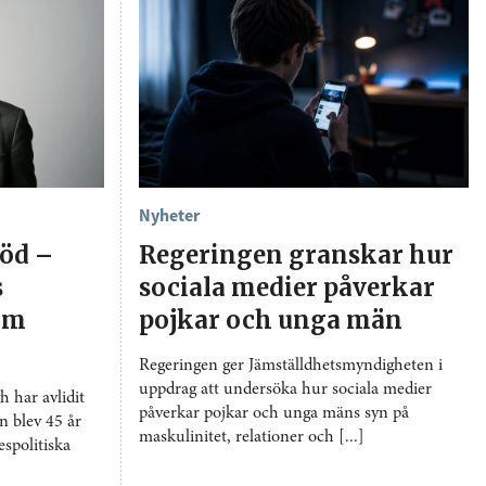
Nyheter
död –
Regeringen granskar hur
s
sociala medier påverkar
 om
pojkar och unga män
Regeringen ger Jämställdhetsmyndigheten i
uppdrag att undersöka hur sociala medier
 har avlidit
påverkar pojkar och unga mäns syn på
n blev 45 år
maskulinitet, relationer och [...]
spolitiska