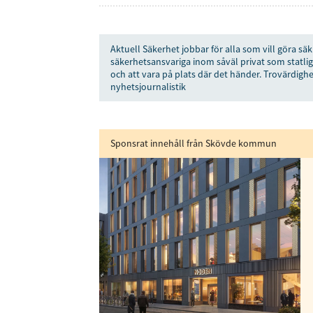
Få den 
säkerhe
Aktuell Säkerhet jobbar för alla som vill göra säk
först
säkerhetsansvariga inom såväl privat som statlig
och att vara på plats där det händer. Trovärdighe
Anmäl dig till 
nyhetsjournalistik
Sponsrat innehåll från Skövde kommun
Genom att klicka p
sparar och använde
integritetspolicy.