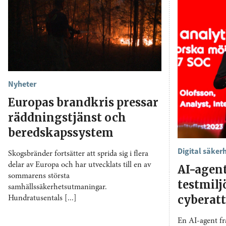
Nyheter
Europas brandkris pressar
räddningstjänst och
beredskapssystem
Digital säker
Skogsbränder fortsätter att sprida sig i flera
delar av Europa och har utvecklats till en av
AI-agen
sommarens största
testmil
samhällssäkerhetsutmaningar.
cyberat
Hundratusentals [...]
En AI-agent f