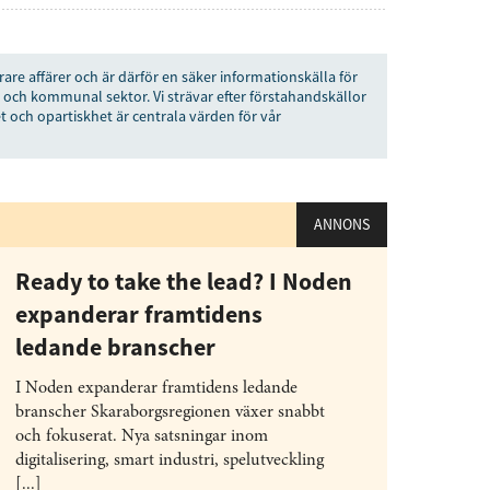
senaste
tsinformationen
rare affärer och är därför en säker informationskälla för
 och kommunal sektor. Vi strävar efter förstahandskällor
t och opartiskhet är centrala värden för vår
vårt nyhetsbrev!
Prenumerera
ANNONS
å "Prenumerera" ger du samtycke till att vi
r dina personuppgifter i enlighet med vår
Ready to take the lead? I Noden
expanderar framtidens
ledande branscher
I Noden expanderar framtidens ledande
branscher Skaraborgsregionen växer snabbt
och fokuserat. Nya satsningar inom
digitalisering, smart industri, spelutveckling
[...]