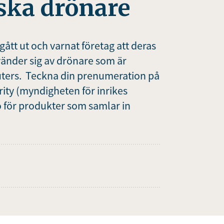
ska drönare
tt ut och varnat företag att deras
vänder sig av drönare som är
euters. Teckna din prenumeration på
ity (myndigheten för inrikes
o för produkter som samlar in