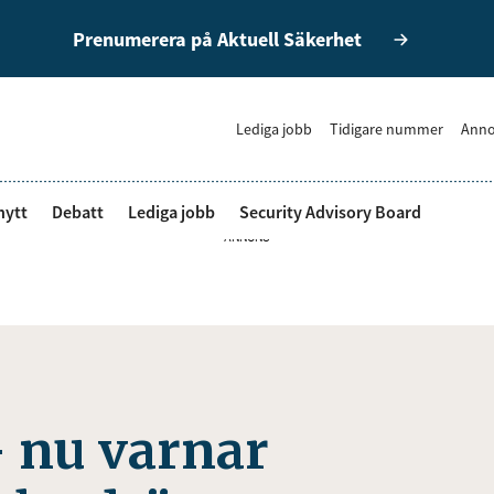
Prenumerera på Aktuell Säkerhet
Lediga jobb
Tidigare nummer
Anno
nytt
Debatt
Lediga jobb
Security Advisory Board
ANNONS
– nu varnar