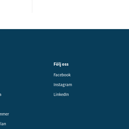
Följ oss
Facebook
Instagram
a
LinkedIn
ummer
alan