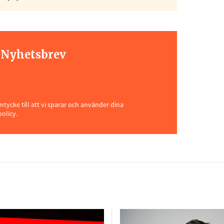
t Nyhetsbrev
ycke till att vi sparar och använder dina
policy.