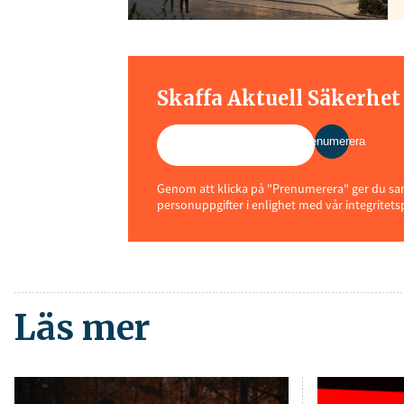
Skaffa Aktuell Säkerhe
Prenumerera
Genom att klicka på "Prenumerera" ger du samt
personuppgifter i enlighet med vår integritets
Läs mer