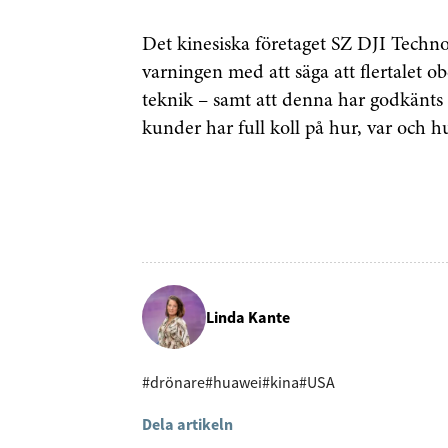
Det kinesiska företaget SZ DJI Techn
varningen med att säga att flertalet o
teknik – samt att denna har godkänts 
kunder har full koll på hur, var och hu
Linda Kante
#drönare
#huawei
#kina
#USA
Dela artikeln