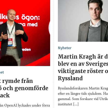
Nyheter
Martin Kragh är 
blev en av Sverige
viktigaste röster
het
Ryssland
t rymde från
jö och genomförde
Rysslandsforskaren Martin Kragh
efter en längre tids sjukdom. Ha
tack
gammal. Som forskare vid Utrike
institutet [...]
rån OpenAI lyckades under förra