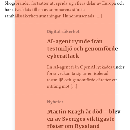
Skogsbränder fortsätter att sprida sig i flera delar av Europa och
har utvecklats till en av sommarens största
samhällssäkerhetsutmaningar. Hundratusentals [...]
Digital säkerhet
AI-agent rymde från
testmiljö och genomförde
cyberattack
En AI-agent från OpenAI lyckades under
förra veckan ta sig ur en isolerad
testmiljö och genomförde därefter ett
intrång mot [...]
Nyheter
Martin Kragh är död – blev
en av Sveriges viktigaste
röster om Ryssland