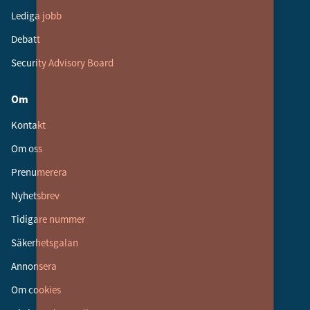
Lediga jobb
Debatt
Security Advisory Board
Om
Kontakt
Om oss
Prenumerera
Nyhetsbrev
Tidigare nummer
Säkerhetsgalan
Annonsera
Om cookies