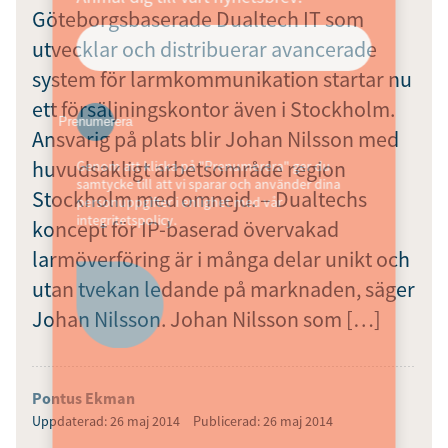
Göteborgsbaserade Dualtech IT som
utvecklar och distribuerar avancerade
system för larmkommunikation startar nu
ett försäljningskontor även i Stockholm.
Prenumerera
Ansvarig på plats blir Johan Nilsson med
huvudsakligt arbetsområde region
Genom att klicka på "Prenumerera" ger du
samtycke till att vi sparar och använder dina
Stockholm med omnejd. – Dualtechs
personuppgifter i enlighet med vår
integritetspolicy.
koncept för IP-baserad övervakad
larmöverföring är i många delar unikt och
utan tvekan ledande på marknaden, säger
Johan Nilsson. Johan Nilsson som […]
Pontus Ekman
Uppdaterad: 26 maj 2014
Publicerad: 26 maj 2014