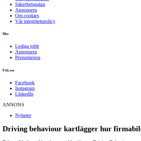
Säkerhetsgalan
Annonsera
Om cookies
Vår integritetspolicy
Mer
Lediga jobb
Annonsera
Prenumerera
Följ oss
Facebook
Instagram
LinkedIn
ANNONS
Nyheter
Driving behaviour kartlägger hur firmabile