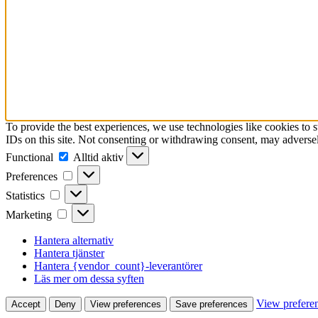
To provide the best experiences, we use technologies like cookies to 
IDs on this site. Not consenting or withdrawing consent, may adversely
Functional
Functional
Alltid aktiv
Preferences
Preferences
Statistics
Statistics
Marketing
Marketing
Hantera alternativ
Hantera tjänster
Hantera {vendor_count}-leverantörer
Läs mer om dessa syften
View prefere
Accept
Deny
View preferences
Save preferences