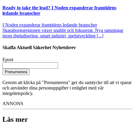
Ready to take the lead? I Noden expanderar framtidens
ledande branscher
I Noden expanderar framtidens ledande branscher
Skaraborgsregionen växer snabbt och fokuserat. Nya satsningar
inom digitalisering, smart industri, spelutveckling [...]
Skaffa Aktuell Säkerhet Nyhetsbrev
Epost
Prenumerera
Genom att klicka på "Prenumerera" ger du samtycke till att vi sparar
och använder dina personuppgifter i enlighet med vår
integritetspolicy.
ANNONS
Läs mer