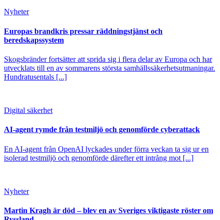
Nyheter
Europas brandkris pressar räddningstjänst och
beredskapssystem
Skogsbränder fortsätter att sprida sig i flera delar av Europa och har
utvecklats till en av sommarens största samhällssäkerhetsutmaningar.
Hundratusentals [...]
Digital säkerhet
AI-agent rymde från testmiljö och genomförde cyberattack
En AI-agent från OpenAI lyckades under förra veckan ta sig ur en
isolerad testmiljö och genomförde därefter ett intrång mot [...]
Nyheter
Martin Kragh är död – blev en av Sveriges viktigaste röster om
Ryssland