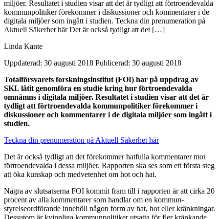
miljöer. Resultatet i studien visar att det är tydligt att förtroendevalda
kommunpolitiker förekommer i diskussioner och kommentarer i de
digitala miljöer som ingått i studien. Teckna din prenumeration på
Aktuell Säkerhet här Det är också tydligt att det […]
Linda Kante
Uppdaterad: 30 augusti 2018
Publicerad: 30 augusti 2018
Totalförsvarets forskningsinstitut (FOI) har på uppdrag av
SKL låtit genomföra en studie kring hur förtroendevalda
omnämns i digitala miljöer. Resultatet i studien visar att det är
tydligt att förtroendevalda kommunpolitiker förekommer i
diskussioner och kommentarer i de digitala miljöer som ingått i
studien.
Teckna din prenumeration på Aktuell Säkerhet här
Det är också tydligt att det förekommer hatfulla kommentarer mot
förtroendevalda i dessa miljöer. Rapporten ska ses som ett första steg
att öka kunskap och medvetenhet om hot och hat.
Några av slutsatserna FOI kommit fram till i rapporten är att cirka 20
procent av alla kommentarer som handlar om en kommun-
styrelseordförande innehöll någon form av hat, hot eller kränkningar.
Dessutom är kvinnliga kommunpolitiker utsatta för fler kränkande