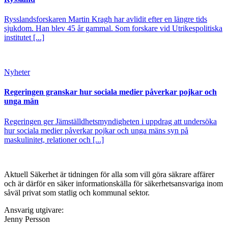
Rysslandsforskaren Martin Kragh har avlidit efter en längre tids
sjukdom. Han blev 45 år gammal. Som forskare vid Utrikespolitiska
institutet [...]
Nyheter
Regeringen granskar hur sociala medier påverkar pojkar och
unga män
Regeringen ger Jämställdhetsmyndigheten i uppdrag att undersöka
hur sociala medier påverkar pojkar och unga mäns syn på
maskulinitet, relationer och [...]
Aktuell Säkerhet är tidningen för alla som vill göra säkrare affärer
och är därför en säker informationskälla för säkerhets­ansvariga inom
såväl privat som statlig och kommunal sektor.
Ansvarig utgivare:
Jenny Persson