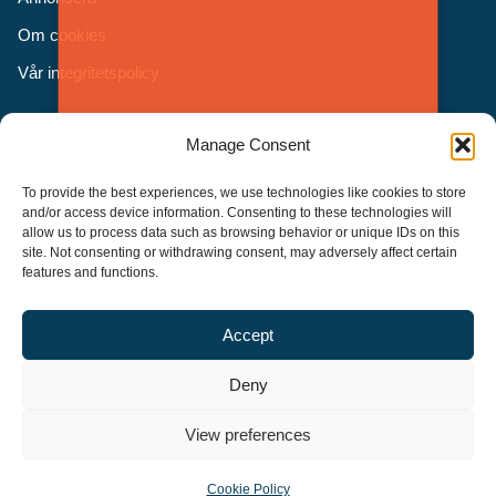
Om cookies
Vår integritetspolicy
Följ oss
Manage Consent
Facebook
To provide the best experiences, we use technologies like cookies to store
Instagram
and/or access device information. Consenting to these technologies will
allow us to process data such as browsing behavior or unique IDs on this
LinkedIn
site. Not consenting or withdrawing consent, may adversely affect certain
features and functions.
Accept
Security Adviser Board
Security Advisory Board, SAB, instiftades av tidningen Aktuell
Deny
Säkerhet år 2003 för att stimulera, utveckla och informera om
säkerhetsarbetet i Sverige. SAB består av representanter från
branschens ledande företag och organisationer. Rådet träffas tre
View preferences
till fyra gånger per år och diskuterar aktuella säkerhetsfrågor.
Cookie Policy