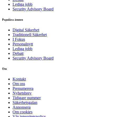
Lediga jobb
Security Advisory Board
Populära ämnen
Digital Säkerhet
Traditionell Säkerhet
I Fokus
Personalnytt
Lediga jobb
Debatt
Security Advisory Board
Om
Kontakt
Om oss
Prenumerera
Nyhetsbrev
Tidigare nummer
Säkerhetsgalan
Annonsera
Om cookies
Vår integritetspolicy