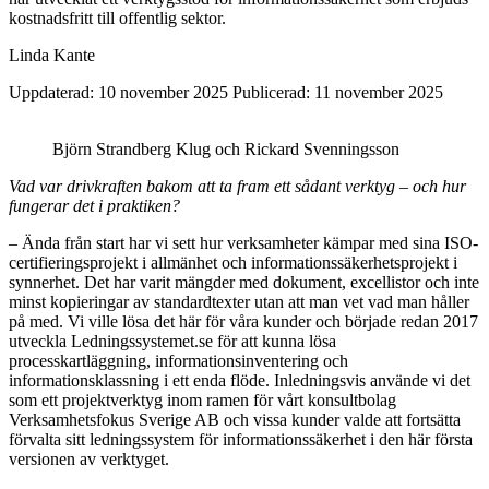
kostnadsfritt till offentlig sektor.
Linda Kante
Uppdaterad: 10 november 2025
Publicerad: 11 november 2025
Björn Strandberg Klug och Rickard Svenningsson
Vad var drivkraften bakom att ta fram ett sådant verktyg – och hur
fungerar det i praktiken?
– Ända från start har vi sett hur verksamheter kämpar med sina ISO-
certifieringsprojekt i allmänhet och informationssäkerhetsprojekt i
synnerhet. Det har varit mängder med dokument, excellistor och inte
minst kopieringar av standardtexter utan att man vet vad man håller
på med. Vi ville lösa det här för våra kunder och började redan 2017
utveckla Ledningssystemet.se för att kunna lösa
processkartläggning, informationsinventering och
informationsklassning i ett enda flöde. Inledningsvis använde vi det
som ett projektverktyg inom ramen för vårt konsultbolag
Verksamhetsfokus Sverige AB och vissa kunder valde att fortsätta
förvalta sitt ledningssystem för informationssäkerhet i den här första
versionen av verktyget.