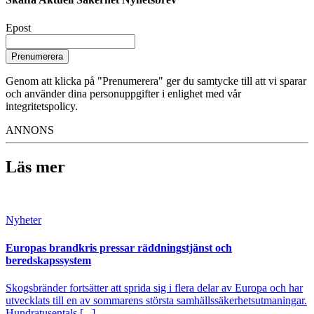
Epost
Prenumerera
Genom att klicka på "Prenumerera" ger du samtycke till att vi sparar
och använder dina personuppgifter i enlighet med vår
integritetspolicy.
ANNONS
Läs mer
Nyheter
Europas brandkris pressar räddningstjänst och
beredskapssystem
Skogsbränder fortsätter att sprida sig i flera delar av Europa och har
utvecklats till en av sommarens största samhällssäkerhetsutmaningar.
Hundratusentals [...]