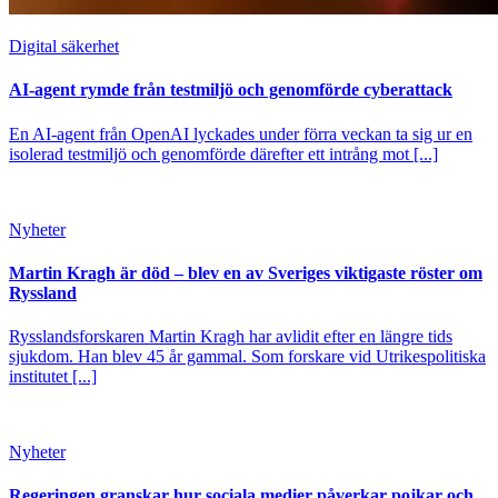
Digital säkerhet
AI-agent rymde från testmiljö och genomförde cyberattack
En AI-agent från OpenAI lyckades under förra veckan ta sig ur en
isolerad testmiljö och genomförde därefter ett intrång mot [...]
Nyheter
Martin Kragh är död – blev en av Sveriges viktigaste röster om
Ryssland
Rysslandsforskaren Martin Kragh har avlidit efter en längre tids
sjukdom. Han blev 45 år gammal. Som forskare vid Utrikespolitiska
institutet [...]
Nyheter
Regeringen granskar hur sociala medier påverkar pojkar och