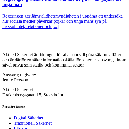
unga män
Regeringen ger Jämställdhetsmyndigheten i uppdrag att undersöka
hur sociala medier påverkar pojkar och unga mäns syn på
maskulinitet, relationer och [...]
Aktuell Säkerhet är tidningen för alla som vill göra säkrare affärer
och är därför en säker informationskälla för säkerhets­ansvariga inom
såväl privat som statlig och kommunal sektor.
Ansvarig utgivare:
Jenny Persson
Aktuell Säkerhet
Drakenbergsgatan 15, Stockholm
Populära ämnen
Digital Säkerhet
Traditionell Säkerhet
I Fokus