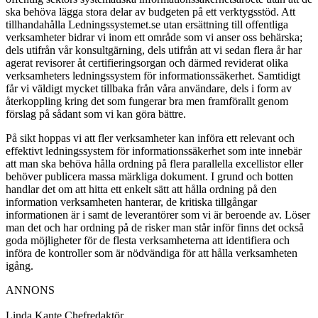
ska behöva lägga stora delar av budgeten på ett verktygsstöd. Att
tillhandahålla Ledningssystemet.se utan ersättning till offentliga
verksamheter bidrar vi inom ett område som vi anser oss behärska;
dels utifrån vår konsultgärning, dels utifrån att vi sedan flera år har
agerat revisorer åt certifieringsorgan och därmed reviderat olika
verksamheters ledningssystem för informationssäkerhet. Samtidigt
får vi väldigt mycket tillbaka från våra användare, dels i form av
återkoppling kring det som fungerar bra men framförallt genom
förslag på sådant som vi kan göra bättre.
På sikt hoppas vi att fler verksamheter kan införa ett relevant och
effektivt ledningssystem för informationssäkerhet som inte innebär
att man ska behöva hålla ordning på flera parallella excellistor eller
behöver publicera massa märkliga dokument. I grund och botten
handlar det om att hitta ett enkelt sätt att hålla ordning på den
information verksamheten hanterar, de kritiska tillgångar
informationen är i samt de leverantörer som vi är beroende av. Löser
man det och har ordning på de risker man står inför finns det också
goda möjligheter för de flesta verksamheterna att identifiera och
införa de kontroller som är nödvändiga för att hålla verksamheten
igång.
ANNONS
Linda Kante
Chefredaktör