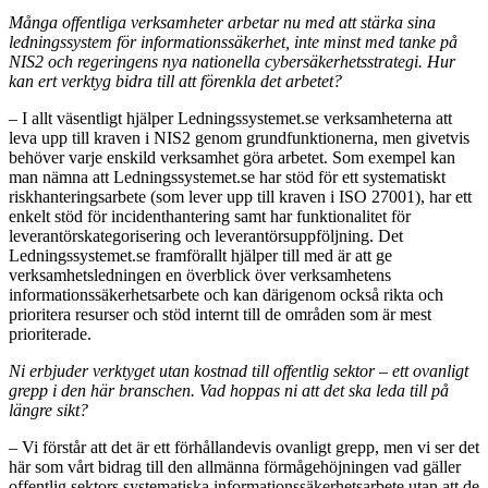
Många offentliga verksamheter arbetar nu med att stärka sina
ledningssystem för informationssäkerhet, inte minst med tanke på
NIS2 och regeringens nya nationella cybersäkerhetsstrategi. Hur
kan ert verktyg bidra till att förenkla det arbetet?
– I allt väsentligt hjälper Ledningssystemet.se verksamheterna att
leva upp till kraven i NIS2 genom grundfunktionerna, men givetvis
behöver varje enskild verksamhet göra arbetet. Som exempel kan
man nämna att Ledningssystemet.se har stöd för ett systematiskt
riskhanteringsarbete (som lever upp till kraven i ISO 27001), har ett
enkelt stöd för incidenthantering samt har funktionalitet för
leverantörskategorisering och leverantörsuppföljning. Det
Ledningssystemet.se framförallt hjälper till med är att ge
verksamhetsledningen en överblick över verksamhetens
informationssäkerhetsarbete och kan därigenom också rikta och
prioritera resurser och stöd internt till de områden som är mest
prioriterade.
Ni erbjuder verktyget utan kostnad till offentlig sektor – ett ovanligt
grepp i den här branschen. Vad hoppas ni att det ska leda till på
längre sikt?
– Vi förstår att det är ett förhållandevis ovanligt grepp, men vi ser det
här som vårt bidrag till den allmänna förmågehöjningen vad gäller
offentlig sektors systematiska informationssäkerhetsarbete utan att de