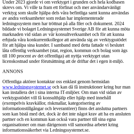
Under 2023 gjorde vi om verktyget i grunden och hela kodbasen
skrevs om. Vi ville ta fram ett förfinat och mer användarvänligt
verktyg som skulle hjälpa dels våra befintliga samt kunna användas
av andra verksamheter som redan har implementerade
ledningssystem men har tröttnat på alla filer och dokument. 2024
bildade vi bolaget Ledningssystemet Sverige AB för att kunna möta
marknaden vid sidan av vår konsultverksamhet och för att kunna
erbjuda våra konkurrentkollegor att använda sig av verktygsstödet
för att hjälpa sina kunder. I samband med detta fattade vi beslutet
låta offentlig verksamhet (stat, region, kommun och bolag som ägs
till 100 procent av det offentliga) att nyttja verktyget utan
licenskostnad under förutsättning att de driftar det i egen it-miljö.
ANNONS
Offentliga aktörer kontaktar oss enklast genom hemsidan
www.ledningssystemet.se
och kan då få instruktioner kring hur man
kan installera det i sina interna IT-miljöer. Om man vid sidan av
verktygsstödet vill få konsulthjälp eller hjälp med innehåll
(exempelvis kravkällor, riskmallar, kategorisering av
informationstillgångar och leverantörer) finns det anslutna partners
som kan bistå med det, dock är det inte något krav att ha en ansluten
partner och en kommun kan också vara partner till sina egna
organisationer om man därigenom vill samordna arbetet kring
informationssäkerhet via Ledningssystemet.se.