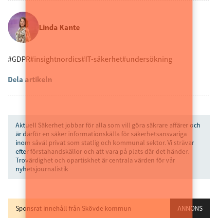
Linda Kante
#GDPR
#insightnordics
#IT-säkerhet
#undersökning
Dela artikeln
Aktuell Säkerhet jobbar för alla som vill göra säkrare affärer och
är därför en säker informationskälla för säkerhetsansvariga
inom såväl privat som statlig och kommunal sektor. Vi strävar
efter förstahandskällor och att vara på plats där det händer.
Trovärdighet och opartiskhet är centrala värden för vår
nyhetsjournalistik
Sponsrat innehåll från Skövde kommun
ANNONS