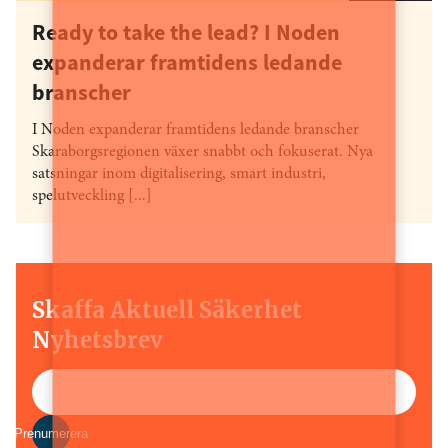
Ready to take the lead? I Noden
expanderar framtidens ledande
branscher
I Noden expanderar framtidens ledande branscher
Skaraborgsregionen växer snabbt och fokuserat. Nya
satsningar inom digitalisering, smart industri,
spelutveckling [...]
Skaffa Aktuell Säkerhet
Nyhetsbrev
Prenumerera