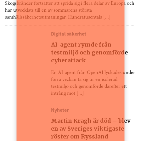
Skogsbränder fortsätter att sprida sig i flera delar av Europa och
har utvecklats till en av sommarens största
samhällssäkerhetsutmaningar. Hundratusentals [...]
Digital säkerhet
AI-agent rymde från
testmiljö och genomförde
cyberattack
En AI-agent från OpenAI lyckades under
förra veckan ta sig ur en isolerad
testmiljö och genomförde därefter ett
intrång mot [...]
Nyheter
Martin Kragh är död – blev
en av Sveriges viktigaste
röster om Ryssland