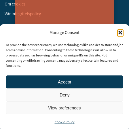
Om cookies
Vår integritetspolicy
Följ oss
Manage Consent
Facebook
To provide the best experiences, we use technologies like cookies to store and/or
Instagram
access device information. Consenting to these technologies will allow us to
process data such as browsing behavior or unique IDs on this site. Not
LinkedIn
consenting or withdrawing consent, may adversely affect certain features and
functions.
Accept
Security Adviser Board
Security Advisory Board, SAB, instiftades av tidningen Aktuell
Deny
Säkerhet år 2003 för att stimulera, utveckla och informera om
säkerhetsarbetet i Sverige. SAB består av representanter från
branschens ledande företag och organisationer. Rådet träffas tre till
View preferences
fyra gånger per år och diskuterar aktuella säkerhetsfrågor.
Cookie Policy