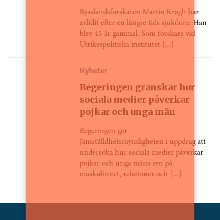
Rysslandsforskaren Martin Kragh har
avlidit efter en längre tids sjukdom. Han
blev 45 år gammal. Som forskare vid
Utrikespolitiska institutet [...]
Nyheter
Regeringen granskar hur
sociala medier påverkar
pojkar och unga män
Regeringen ger
Jämställdhetsmyndigheten i uppdrag att
undersöka hur sociala medier påverkar
pojkar och unga mäns syn på
maskulinitet, relationer och [...]