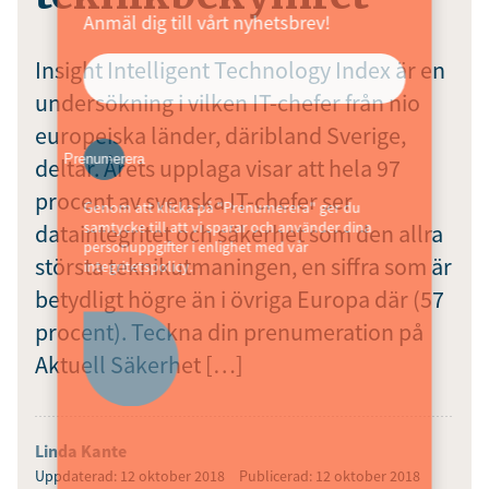
Anmäl dig till vårt nyhetsbrev!
Insight Intelligent Technology Index är en
undersökning i vilken IT-chefer från nio
europeiska länder, däribland Sverige,
Prenumerera
deltar. Årets upplaga visar att hela 97
procent av svenska IT-chefer ser
Genom att klicka på "Prenumerera" ger du
samtycke till att vi sparar och använder dina
dataintegritet och säkerhet som den allra
personuppgifter i enlighet med vår
största teknikutmaningen, en siffra som är
integritetspolicy.
betydligt högre än i övriga Europa där (57
procent). Teckna din prenumeration på
Aktuell Säkerhet […]
Linda Kante
Uppdaterad: 12 oktober 2018
Publicerad: 12 oktober 2018