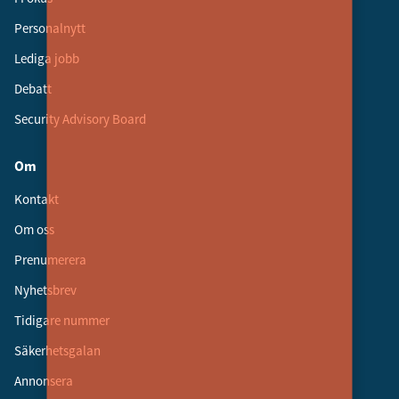
Personalnytt
Lediga jobb
Debatt
Security Advisory Board
Om
Kontakt
Om oss
Prenumerera
Nyhetsbrev
Tidigare nummer
Säkerhetsgalan
Annonsera