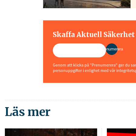
Skaffa Aktuell Säkerhe
Prenumerera
Genom att klicka på "Prenumerera" ger du samt
personuppgifter i enlighet med vår integritets
Läs mer