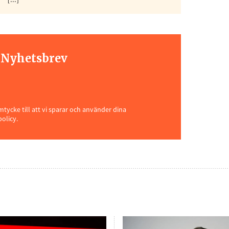
[...]
t Nyhetsbrev
ycke till att vi sparar och använder dina
policy.