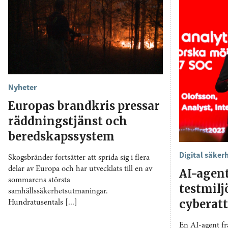
Nyheter
Europas brandkris pressar
räddningstjänst och
beredskapssystem
Digital säker
Skogsbränder fortsätter att sprida sig i flera
delar av Europa och har utvecklats till en av
AI-agen
sommarens största
testmil
samhällssäkerhetsutmaningar.
cyberat
Hundratusentals [...]
En AI-agent f