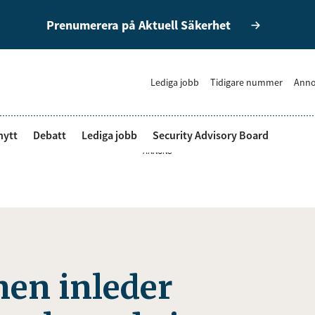
Prenumerera på Aktuell Säkerhet
Lediga jobb
Tidigare nummer
Anno
nytt
Debatt
Lediga jobb
Security Advisory Board
ANNONS
nen inleder