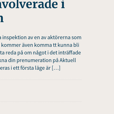
nvolverade i
n
a inspektion av en av aktörerna som
et kommer även komma tt kunna bli
 ta reda på om något i det inträffade
kna din prenumeration på Aktuell
as i ett första läge är […]