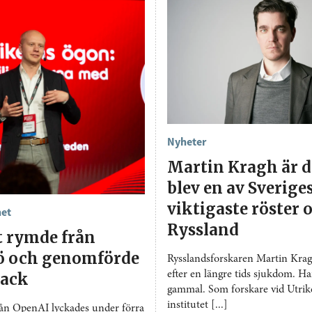
Nyheter
Martin Kragh är 
blev en av Sverige
viktigaste röster
het
Ryssland
t rymde från
jö och genomförde
Rysslandsforskaren Martin Kragh
efter en längre tids sjukdom. Ha
tack
gammal. Som forskare vid Utrike
institutet [...]
rån OpenAI lyckades under förra