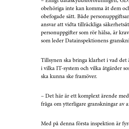
– Enligt dataskyddsförordningen, GDP
obehöriga inte kan komma åt dem och 
obefogade sätt. Både personuppgiftsan
ansvar att vidta tillräckliga säkerhetså
personuppgifter som rör hälsa, är krav
som leder Datainspektionens granskn
Tillsynen ska bringa klarhet i vad det
i vilka IT-system och vilka åtgärder so
ska kunna ske framöver.
– Det här är ett komplext ärende med 
fråga om ytterligare granskningar av 
Med på denna första inspektion är fyra