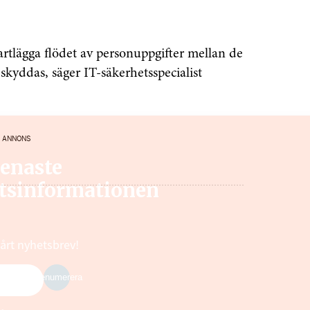
kartlägga flödet av personuppgifter mellan de
skyddas, säger IT-säkerhetsspecialist
ANNONS
senaste
tsinformationen
vårt nyhetsbrev!
Prenumerera