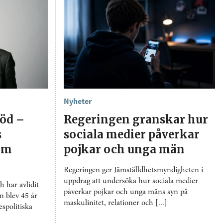
Nyheter
död –
Regeringen granskar hur
s
sociala medier påverkar
 om
pojkar och unga män
Regeringen ger Jämställdhetsmyndigheten i
uppdrag att undersöka hur sociala medier
 har avlidit
påverkar pojkar och unga mäns syn på
n blev 45 år
maskulinitet, relationer och [...]
spolitiska