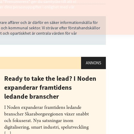
å "Prenumerera" ger du samtycke till att vi
r dina personuppgifter i enlighet med vår
rare affärer och är därför en säker informationskälla för
 och kommunal sektor. Vi strävar efter förstahandskällor
t och opartiskhet är centrala värden för vår
ANNONS
Ready to take the lead? I Noden
expanderar framtidens
ledande branscher
I Noden expanderar framtidens ledande
branscher Skaraborgsregionen växer snabbt
och fokuserat. Nya satsningar inom
digitalisering, smart industri, spelutveckling