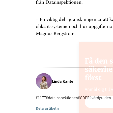
från Datainspektionen.
– En viktig del i granskningen är att 
olika it-systemen och hur uppgifterna 
Magnus Bergström.
Få den 
säkerhe
först
Linda Kante
Anmäl dig till 
#1177
#datainspektionen
#GDPR
#vårdguiden
Dela artikeln