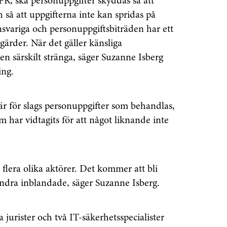
R, ska personuppgifter skyddas så att
så att uppgifterna inte kan spridas på
svariga och personuppgiftsbiträden har ett
tgärder. När det gäller känsliga
en särskilt stränga, säger Suzanne Isberg
ing.
 är för slags personuppgifter som behandlas,
m har vidtagits för att något liknande inte
flera olika aktörer. Det kommer att bli
andra inblandade, säger Suzanne Isberg.
 jurister och två IT-säkerhetsspecialister