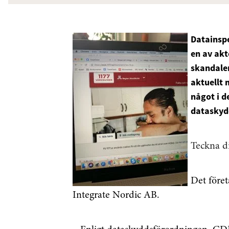
Datainspe
en av akt
skandale
aktuellt 
något i d
dataskyd
Teckna d
Det föret
Integrate Nordic AB.