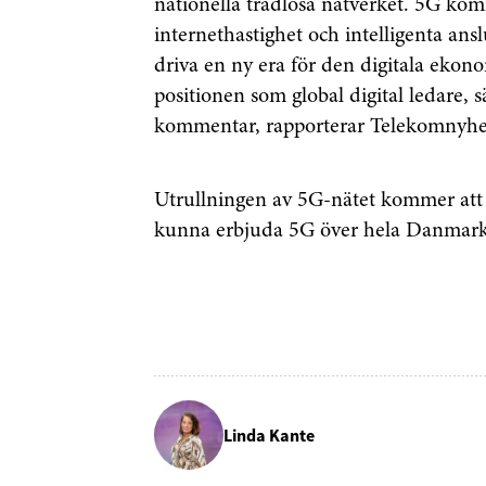
nationella trådlösa nätverket. 5G kom
internethastighet och intelligenta a
driva en ny era för den digitala eko
positionen som global digital ledare, 
kommentar, rapporterar Telekomnyhe
Utrullningen av 5G-nätet kommer att 
kunna erbjuda 5G över hela Danmark i
Få den 
Linda Kante
säkerhe
först