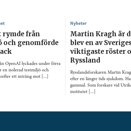
het
Nyheter
t rymde från
Martin Kragh är 
jö och genomförde
blev en av Sverige
tack
viktigaste röster
Ryssland
rån OpenAI lyckades under förra
r en isolerad testmiljö och
Rysslandsforskaren Martin Kragh
fter ett intrång mot [...]
efter en längre tids sjukdom. Ha
gammal. Som forskare vid Utrike
institutet [...]