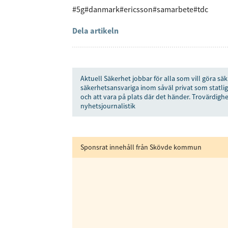
#5g
#danmark
#ericsson
#samarbete
#tdc
Anmäl dig till 
Dela artikeln
Genom att klicka p
Aktuell Säkerhet jobbar för alla som vill göra säk
sparar och använde
säkerhetsansvariga inom såväl privat som statlig
integritetspolicy.
och att vara på plats där det händer. Trovärdighe
nyhetsjournalistik
Sponsrat innehåll från Skövde kommun