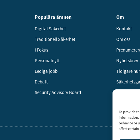
Populära ämnen
Om
Digital Säkerhet
Kontakt
Traditionell Säkerhet
Om oss
I Fokus
Prenumerer
Personalnytt
Nyhetsbrev
Lediga jobb
Tidigare n
Debatt
Säkerhetsg
Security Advisory Board
Annonsera
Om cookies
To provide th
Vår integrit
information. 
behavior or u
affect certai