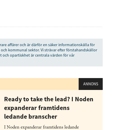
vårt nyhetsbrev!
Prenumerera
å "Prenumerera" ger du samtycke till att vi
rare affärer och är därför en säker informationskälla för
r dina personuppgifter i enlighet med vår
 och kommunal sektor. Vi strävar efter förstahandskällor
t och opartiskhet är centrala värden för vår
ANNONS
Ready to take the lead? I Noden
expanderar framtidens
ledande branscher
I Noden expanderar framtidens ledande