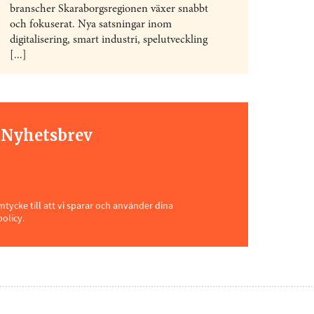
branscher Skaraborgsregionen växer snabbt
och fokuserat. Nya satsningar inom
digitalisering, smart industri, spelutveckling
[...]
t Nyhetsbrev
ycke till att vi sparar och använder dina
policy.