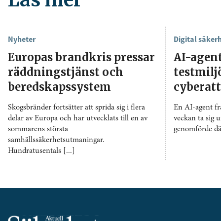
Nyheter
Digital säker
Europas brandkris pressar
AI-agen
räddningstjänst och
testmil
beredskapssystem
cyberat
Skogsbränder fortsätter att sprida sig i flera
En AI-agent f
delar av Europa och har utvecklats till en av
veckan ta sig u
sommarens största
genomförde däre
samhällssäkerhetsutmaningar.
Hundratusentals [...]