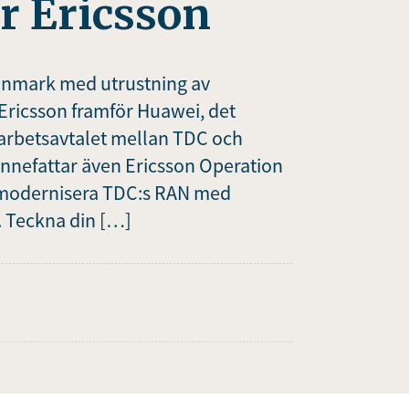
r Ericsson
 Danmark med utrustning av
Ericsson framför Huawei, det
rbetsavtalet mellan TDC och
 innefattar även Ericsson Operation
t modernisera TDC:s RAN med
. Teckna din […]