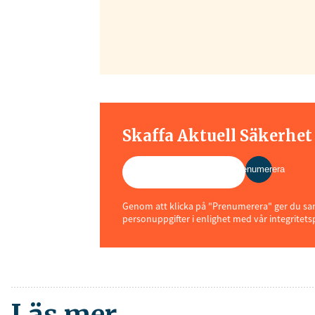
Skaffa Aktuell Säkerhe
Prenumerera
Genom att klicka på "Prenumerera" ger du samt
personuppgifter i enlighet med vår integritets
Läs mer