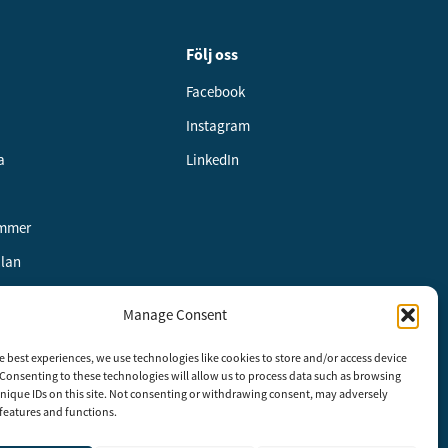
Följ oss
Facebook
Instagram
a
LinkedIn
ummer
alan
Manage Consent
e best experiences, we use technologies like cookies to store and/or access device
etspolicy
Consenting to these technologies will allow us to process data such as browsing
nique IDs on this site. Not consenting or withdrawing consent, may adversely
n features and functions.