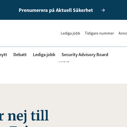
Prenumerera på Aktuell Säkerhet
Lediga jobb
Tidigare nummer
Anno
nytt
Debatt
Lediga jobb
Security Advisory Board
ANNONS
nej till