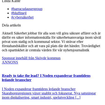
Linda Kante
#barracudausergroup
#bluffmejl
#cybersäkerhet
Dela artikeln
Aktuell Säkerhet jobbar för alla som vill göra säkrare affärer och är
därför en säker informationskälla för säkerhetsansvariga inom såväl
privat som statlig och kommunal sektor. Vi strävar efter
förstahandskällor och att vara på plats där det händer. Trovärdighet
och opartiskhet är centrala värden för vår nyhetsjournalistik
Sponsrat innehåll från Skövde kommun
ANNONS
Ready to take the lead? I Noden expanderar framtidens
ledande branscher
I Noden expanderar framtidens ledande branscher
Skaraborgsregionen växer snabbt och fokuserat. Nya satsningar
inom digitalisering, smart industri, spelutveckling [...]