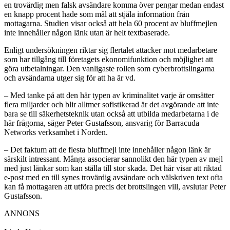
en trovärdig men falsk avsändare komma över pengar medan endast
en knapp procent hade som mål att stjäla information från
mottagarna. Studien visar också att hela 60 procent av bluffmejlen
inte innehåller någon länk utan är helt textbaserade.
Enligt undersökningen riktar sig flertalet attacker mot medarbetare
som har tillgång till företagets ekonomifunktion och möjlighet att
göra utbetalningar. Den vanligaste rollen som cyberbrottslingarna
och avsändarna utger sig för att ha är vd.
– Med tanke på att den här typen av kriminalitet varje år omsätter
flera miljarder och blir alltmer sofistikerad är det avgörande att inte
bara se till säkerhetsteknik utan också att utbilda medarbetarna i de
här frågorna, säger Peter Gustafsson, ansvarig för Barracuda
Networks verksamhet i Norden.
– Det faktum att de flesta bluffmejl inte innehåller någon länk är
särskilt intressant. Många associerar sannolikt den här typen av mejl
med just länkar som kan ställa till stor skada. Det här visar att riktad
e-post med en till synes trovärdig avsändare och välskriven text ofta
kan få mottagaren att utföra precis det brottslingen vill, avslutar Peter
Gustafsson.
ANNONS