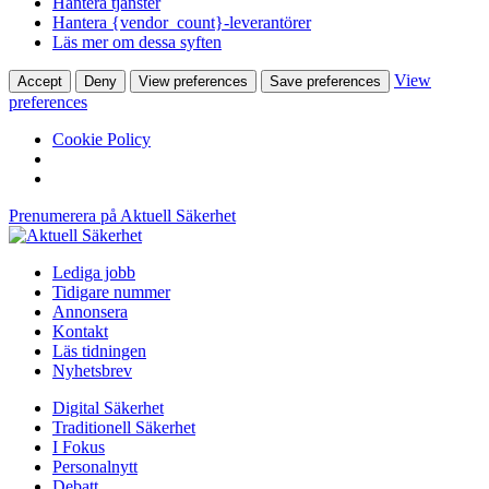
Hantera tjänster
Hantera {vendor_count}-leverantörer
Läs mer om dessa syften
View
Accept
Deny
View preferences
Save preferences
preferences
Cookie Policy
Prenumerera på Aktuell Säkerhet
Lediga jobb
Tidigare nummer
Annonsera
Kontakt
Läs tidningen
Nyhetsbrev
Digital Säkerhet
Traditionell Säkerhet
I Fokus
Personalnytt
Debatt