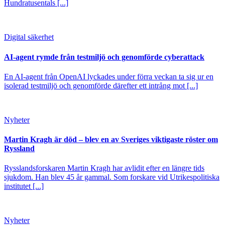
Hundratusentals [...]
Digital säkerhet
AI-agent rymde från testmiljö och genomförde cyberattack
En AI-agent från OpenAI lyckades under förra veckan ta sig ur en
isolerad testmiljö och genomförde därefter ett intrång mot [...]
Nyheter
Martin Kragh är död – blev en av Sveriges viktigaste röster om
Ryssland
Rysslandsforskaren Martin Kragh har avlidit efter en längre tids
sjukdom. Han blev 45 år gammal. Som forskare vid Utrikespolitiska
institutet [...]
Nyheter