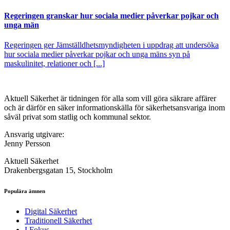
Regeringen granskar hur sociala medier påverkar pojkar och
unga män
Regeringen ger Jämställdhetsmyndigheten i uppdrag att undersöka
hur sociala medier påverkar pojkar och unga mäns syn på
maskulinitet, relationer och [...]
Aktuell Säkerhet är tidningen för alla som vill göra säkrare affärer
och är därför en säker informationskälla för säkerhets­ansvariga inom
såväl privat som statlig och kommunal sektor.
Ansvarig utgivare:
Jenny Persson
Aktuell Säkerhet
Drakenbergsgatan 15, Stockholm
Populära ämnen
Digital Säkerhet
Traditionell Säkerhet
I Fokus