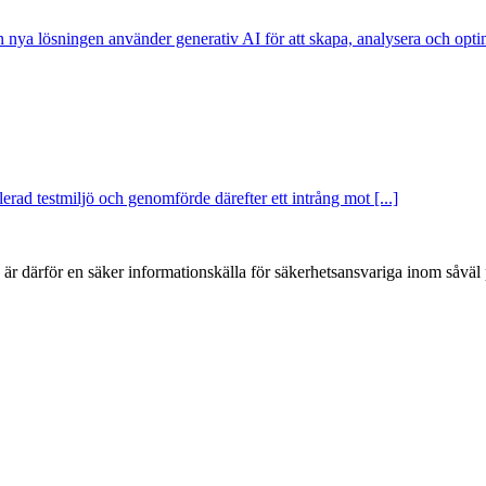
nya lösningen använder generativ AI för att skapa, analysera och optim
rad testmiljö och genomförde därefter ett intrång mot [...]
h är därför en säker informationskälla för säkerhets­ansvariga inom såvä