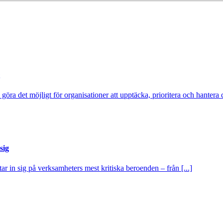
ra det möjligt för organisationer att upptäcka, prioritera och hantera cy
sig
tar in sig på verksamheters mest kritiska beroenden – från [...]