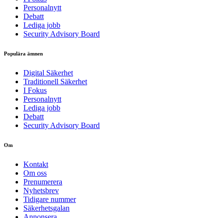
Personalnytt
Debatt
Lediga jobb
Security Advisory Board
Populära ämnen
Digital Säkerhet
Traditionell Säkerhet
I Fokus
Personalnytt
Lediga jobb
Debatt
Security Advisory Board
Om
Kontakt
Om oss
Prenumerera
Nyhetsbrev
Tidigare nummer
Säkerhetsgalan
Annonsera