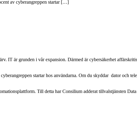
cent av cyberangreppen startar […]
rvärv. IT är grunden i vår expansion. Därmed är cybersäkerhet affärskr
 cyberangreppen startar hos användarna. Om du skyddar dator och telef
ationsplattform. Till detta har Consilium adderat tillvalstjänsten Dat