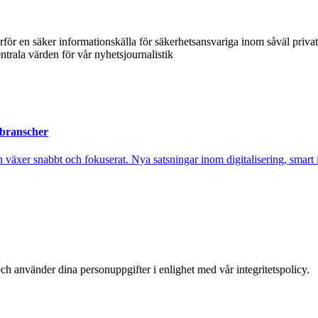
ärför en säker informationskälla för säkerhetsansvariga inom såväl priva
ntrala värden för vår nyhetsjournalistik
 branscher
xer snabbt och fokuserat. Nya satsningar inom digitalisering, smart ind
ch använder dina personuppgifter i enlighet med vår integritetspolicy.