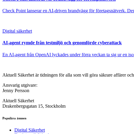
Check Point lanserar en AI-driven brandvägg för företagsnätverk. Den 
Digital säkerhet
AI-agent rymde från testmiljö och genomförde cyberattack
En AI-agent från OpenAI lyckades under förra veckan ta sig ur en isole
Aktuell Säkerhet är tidningen för alla som vill göra säkrare affärer oc
Ansvarig utgivare:
Jenny Persson
Aktuell Säkerhet
Drakenbergsgatan 15, Stockholm
Populära ämnen
Digital Säkerhet