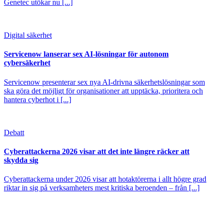
Genetec utökar nu [...]
Digital säkerhet
Servicenow lanserar sex AI-lösningar för autonom
cybersäkerhet
Servicenow presenterar sex nya AI-drivna säkerhetslösningar som
ska göra det möjligt för organisationer att upptäcka, prioritera och
hantera cyberhot i [...]
Debatt
Cyberattackerna 2026 visar att det inte längre räcker att
skydda sig
Cyberattackerna under 2026 visar att hotaktörerna i allt högre grad
riktar in sig på verksamheters mest kritiska beroenden – från [...]