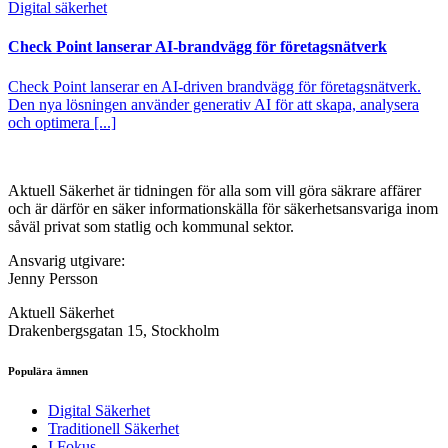
Digital säkerhet
Check Point lanserar AI-brandvägg för företagsnätverk
Check Point lanserar en AI-driven brandvägg för företagsnätverk.
Den nya lösningen använder generativ AI för att skapa, analysera
och optimera [...]
Aktuell Säkerhet är tidningen för alla som vill göra säkrare affärer
och är därför en säker informationskälla för säkerhets­ansvariga inom
såväl privat som statlig och kommunal sektor.
Ansvarig utgivare:
Jenny Persson
Aktuell Säkerhet
Drakenbergsgatan 15, Stockholm
Populära ämnen
Digital Säkerhet
Traditionell Säkerhet
I Fokus