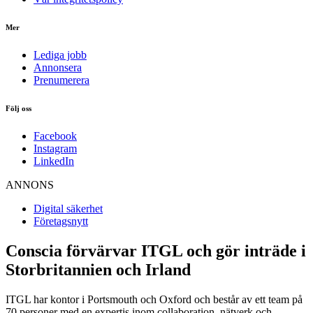
Mer
Lediga jobb
Annonsera
Prenumerera
Följ oss
Facebook
Instagram
LinkedIn
ANNONS
Digital säkerhet
Företagsnytt
Conscia förvärvar ITGL och gör inträde i
Storbritannien och Irland
ITGL har kontor i Portsmouth och Oxford och består av ett team på
70 personer med en expertis inom collaboration, nätverk och