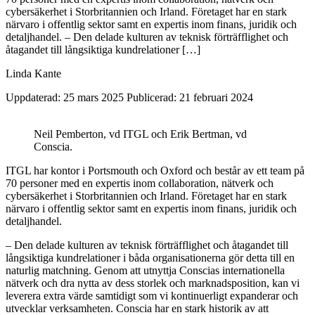
cybersäkerhet i Storbritannien och Irland. Företaget har en stark
närvaro i offentlig sektor samt en expertis inom finans, juridik och
detaljhandel. – Den delade kulturen av teknisk förträfflighet och
åtagandet till långsiktiga kundrelationer […]
Linda Kante
Uppdaterad: 25 mars 2025
Publicerad: 21 februari 2024
Neil Pemberton, vd ITGL och Erik Bertman, vd
Conscia.
ITGL har kontor i Portsmouth och Oxford och består av ett team på
70 personer med en expertis inom collaboration, nätverk och
cybersäkerhet i Storbritannien och Irland. Företaget har en stark
närvaro i offentlig sektor samt en expertis inom finans, juridik och
detaljhandel.
– Den delade kulturen av teknisk förträfflighet och åtagandet till
långsiktiga kundrelationer i båda organisationerna gör detta till en
naturlig matchning. Genom att utnyttja Conscias internationella
nätverk och dra nytta av dess storlek och marknadsposition, kan vi
leverera extra värde samtidigt som vi kontinuerligt expanderar och
utvecklar verksamheten. Conscia har en stark historik av att