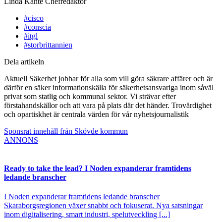
Linda Kante
Chefredaktör
#cisco
#conscia
#itgl
#storbrittannien
Dela artikeln
Aktuell Säkerhet jobbar för alla som vill göra säkrare affärer och är
därför en säker informationskälla för säkerhetsansvariga inom såväl
privat som statlig och kommunal sektor. Vi strävar efter
förstahandskällor och att vara på plats där det händer. Trovärdighet
och opartiskhet är centrala värden för vår nyhetsjournalistik
Sponsrat innehåll från Skövde kommun
ANNONS
Ready to take the lead? I Noden expanderar framtidens
ledande branscher
I Noden expanderar framtidens ledande branscher
Skaraborgsregionen växer snabbt och fokuserat. Nya satsningar
inom digitalisering, smart industri, spelutveckling [...]