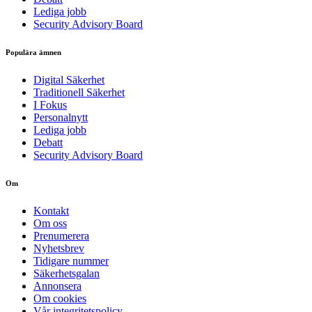
Lediga jobb
Security Advisory Board
Populära ämnen
Digital Säkerhet
Traditionell Säkerhet
I Fokus
Personalnytt
Lediga jobb
Debatt
Security Advisory Board
Om
Kontakt
Om oss
Prenumerera
Nyhetsbrev
Tidigare nummer
Säkerhetsgalan
Annonsera
Om cookies
Vår integritetspolicy