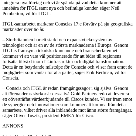
integrera nya företag och vi är spända på vad detta kommer att
innebära för ITGL samt nya och befintliga kunder, säger Neil
Pemberton, vd för ITGL.
ITGL-samarbetet markerar Conscias 17:e förvärv på sju geografiska
marknader över tio år.
– Storbritannien har ett starkt och expansivt ekosystem av
teknologier och är en av de största marknaderna i Europa. Genom
ITGL:s framsynta tekniska kunnande och branscherfarenhet
kommer vi att vara väl positionerade för att bidra till regionens
fortsatta tillväxt inom IT-infrastruktur och digital transformation.
Detta är en betydande milstolpe för Conscia och vi ser fram emot de
möjligheter som väntar för alla parter, säger Erik Bertman, vd för
Conscia.
– Conscia och ITGL är redan framgångssagor i sig själva. Genom
att förena deras styrkor är dessa två Gold Partners redo att leverera
ett oöverträffat värdeerbjudande till Ciscos kunder. Vi ser fram emot
de synergier och innovationer som kommer att komma från detta
samarbete, vilket driver alla inblandade mot ännu större framgångar,
säger Oliver Tuszik, president EMEA för Cisco.
ANNONS