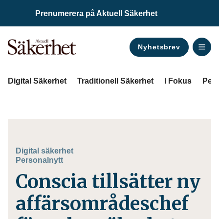
Prenumerera på Aktuell Säkerhet
Nyhetsbrev
ANNONS
Digital Säkerhet
Traditionell Säkerhet
I Fokus
Pers
Digital säkerhet
Personalnytt
Conscia tillsätter ny
affärsområdeschef