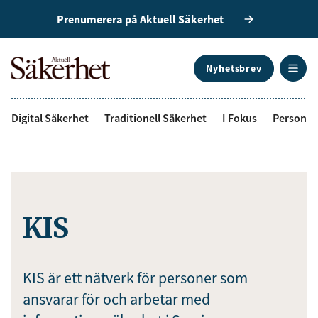
Prenumerera på Aktuell Säkerhet
Nyhetsbrev
ANNONS
Digital Säkerhet
Traditionell Säkerhet
I Fokus
Personal
Få den senaste
säkerhetsinformationen
först
KIS
Anmäl dig till vårt nyhetsbrev!
KIS är ett nätverk för personer som
ansvarar för och arbetar med