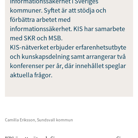
informationssäkerhet i Sveriges
Prenumerera
kommuner. Syftet är att stödja och
förbättra arbetet med
Genom att klicka på "Prenumerera" ger du
samtycke till att vi sparar och använder dina
informationssäkerhet. KIS har samarbete
personuppgifter i enlighet med vår
integritetspolicy.
med SKR och MSB.
KIS-nätverket erbjuder erfarenhetsutbyte
och kunskapsdelning samt arrangerar två
konferenser per år, där innehållet speglar
aktuella frågor.
Camilla Eriksson, Sundsvall kommun