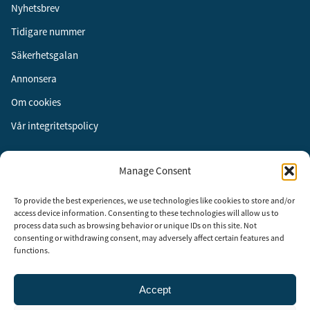
Nyhetsbrev
Tidigare nummer
Säkerhetsgalan
Annonsera
Om cookies
Vår integritetspolicy
Följ oss
Manage Consent
Facebook
To provide the best experiences, we use technologies like cookies to store and/or
Instagram
access device information. Consenting to these technologies will allow us to
process data such as browsing behavior or unique IDs on this site. Not
LinkedIn
consenting or withdrawing consent, may adversely affect certain features and
functions.
Accept
Security Adviser Board