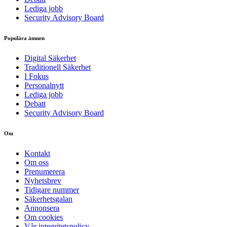
Lediga jobb
Security Advisory Board
Populära ämnen
Digital Säkerhet
Traditionell Säkerhet
I Fokus
Personalnytt
Lediga jobb
Debatt
Security Advisory Board
Om
Kontakt
Om oss
Prenumerera
Nyhetsbrev
Tidigare nummer
Säkerhetsgalan
Annonsera
Om cookies
Vår integritetspolicy