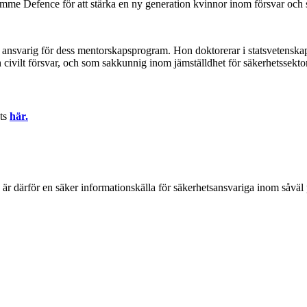
me Defence för att stärka en ny generation kvinnor inom försvar och 
svarig för dess mentorskapsprogram. Hon doktorerar i statsvetenskap 
civilt försvar, och som sakkunnig inom jämställdhet för säkerhetssekto
ts
här.
h är därför en säker informationskälla för säkerhets­ansvariga inom såvä