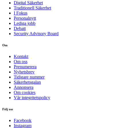
Digital Säkerhet
Traditionell Säkerhet
I Fokus
Personalnytt
Lediga jobb
Debatt
Security Advisory Board
Om
Kontakt
Om oss
Prenumerera
Nyhetsbrev
Tidigare nummer
Säkerhetsgalan
Annonsera
Om cookies
Vår integritetspolicy
Följ oss
Facebook
Instagram