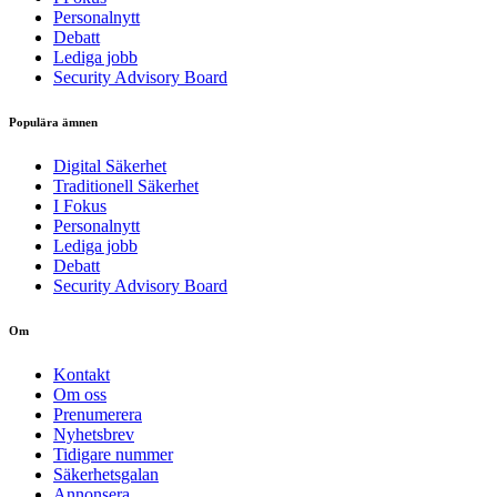
Personalnytt
Debatt
Lediga jobb
Security Advisory Board
Populära ämnen
Digital Säkerhet
Traditionell Säkerhet
I Fokus
Personalnytt
Lediga jobb
Debatt
Security Advisory Board
Om
Kontakt
Om oss
Prenumerera
Nyhetsbrev
Tidigare nummer
Säkerhetsgalan
Annonsera