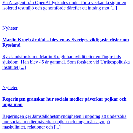
En AI-agent från OpenAI lyckades under förra veckan ta sig ur en
isolerad testmiljö och genomförde därefter ett intrång mot [...]
Nyheter
Martin Kragh är död – blev en av Sveriges viktigaste röster om
Ryssland
Rysslandsforskaren Martin Kragh har avlidit efter en längre tids
sjukdom. Han blev 45 år gammal. Som forskare vid Utrikespolitiska
institutet [...]
Nyheter
Regeringen granskar hur sociala medier påverkar pojkar och
unga män
Regeringen ger Jämställdhetsmyndigheten i uppdrag att undersöka
hur sociala medier påverkar pojkar och unga mäns syn på
maskulinitet, relationer och [...]