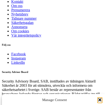
Kontakt
Om oss
Prenumerera
Nyhetsbrev
Tidigare nummer
Säkerhetsgalan
Annonsera
Om cookies
Vår integritetspolicy
Följ oss
Facebook
Instagram
LinkedIn
Security Adviser Board
Security Advisory Board, SAB, instiftades av tidningen Aktuell
Säkerhet år 2003 för att stimulera, utveckla och informera om
säkerhetsarbetet i Sverige. SAB består av representanter från
branschens ledande företag och organisationer. Rådet träffas tre till
fyra gånger per år och diskuterar aktuella säkerhetsfrågor.
Manage Consent