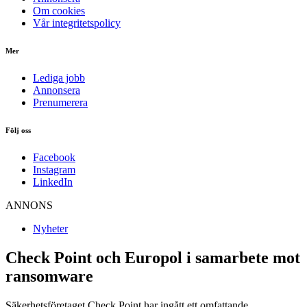
Om cookies
Vår integritetspolicy
Mer
Lediga jobb
Annonsera
Prenumerera
Följ oss
Facebook
Instagram
LinkedIn
ANNONS
Nyheter
Check Point och Europol i samarbete mot
ransomware
Säkerhetsföretaget Check Point har ingått ett omfattande