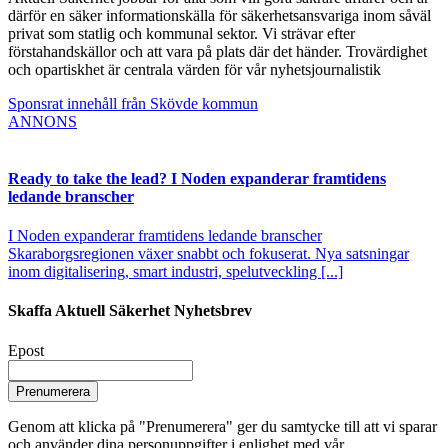
därför en säker informationskälla för säkerhetsansvariga inom såväl
privat som statlig och kommunal sektor. Vi strävar efter
förstahandskällor och att vara på plats där det händer. Trovärdighet
och opartiskhet är centrala värden för vår nyhetsjournalistik
Sponsrat innehåll från Skövde kommun
ANNONS
Ready to take the lead? I Noden expanderar framtidens
ledande branscher
I Noden expanderar framtidens ledande branscher
Skaraborgsregionen växer snabbt och fokuserat. Nya satsningar
inom digitalisering, smart industri, spelutveckling [...]
Skaffa Aktuell Säkerhet Nyhetsbrev
Epost
Prenumerera
Genom att klicka på "Prenumerera" ger du samtycke till att vi sparar
och använder dina personuppgifter i enlighet med vår