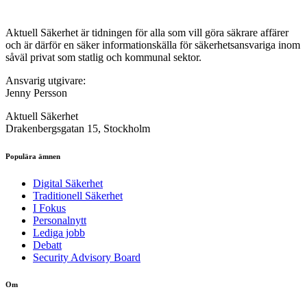
Aktuell Säkerhet är tidningen för alla som vill göra säkrare affärer
och är därför en säker informationskälla för säkerhets­ansvariga inom
såväl privat som statlig och kommunal sektor.
Ansvarig utgivare:
Jenny Persson
Aktuell Säkerhet
Drakenbergsgatan 15, Stockholm
Populära ämnen
Digital Säkerhet
Traditionell Säkerhet
I Fokus
Personalnytt
Lediga jobb
Debatt
Security Advisory Board
Om