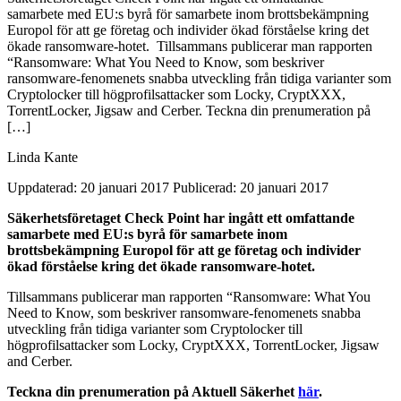
samarbete med EU:s byrå för samarbete inom brottsbekämpning
Europol för att ge företag och individer ökad förståelse kring det
ökade ransomware-hotet. Tillsammans publicerar man rapporten
“Ransomware: What You Need to Know, som beskriver
ransomware-fenomenets snabba utveckling från tidiga varianter som
Cryptolocker till högprofilsattacker som Locky, CryptXXX,
TorrentLocker, Jigsaw and Cerber. Teckna din prenumeration på
[…]
Linda Kante
Uppdaterad: 20 januari 2017
Publicerad: 20 januari 2017
Säkerhetsföretaget Check Point har ingått ett omfattande
samarbete
med EU:s byrå för samarbete inom
brottsbekämpning Europol för
att ge företag och individer
ökad förståelse kring det ökade
ransomware-hotet.
Tillsammans publicerar man rapporten “Ransomware: What You
Need to
Know, som beskriver ransomware-fenomenets snabba
utveckling från
tidiga varianter som Cryptolocker till
högprofilsattacker som Locky,
CryptXXX, TorrentLocker, Jigsaw
and Cerber.
Teckna din prenumeration på Aktuell Säkerhet
här
.