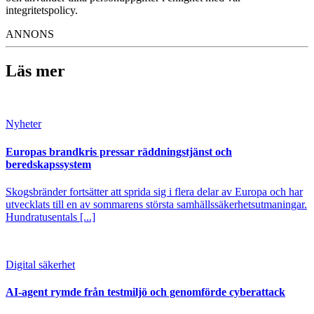
integritetspolicy.
ANNONS
Läs mer
Nyheter
Europas brandkris pressar räddningstjänst och
beredskapssystem
Skogsbränder fortsätter att sprida sig i flera delar av Europa och har
utvecklats till en av sommarens största samhällssäkerhetsutmaningar.
Hundratusentals [...]
Digital säkerhet
AI-agent rymde från testmiljö och genomförde cyberattack