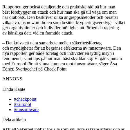
Rapporten ger också detaljerade och praktiska råd på hur man
bäst
förebygger en attack och hur man ska gå till väga om man
har
drabbats. Den beskriver olika angreppsmetoder och berättar
vilka av
ransomware-hoten som besitter krypteringsverktyg – vilket
ger
organisationer och individer möjlighet att förbereda radering
av
känsliga data vid en framtida attack.
– Det krävs ett nära samarbete mellan säkerhetsföretag
och
myndigheter för att begränsa effekterna av ransomware. Den
nya
rapporten ger både företag och individer en tydlig insyn i
fenomenet,
samt tips på hur man bäst skyddar sig. Vi går samman
med Europol för
att vinna kampen mot ransomware, säger Åsa
Edner, Sverigechef på
Check Point.
ANNONS
Linda Kante
#checkpoint
#Europol
#ransomware
Dela artikeln
Aktuell Säkerhet jobbar för alla som vill göra säkrare affärer och är