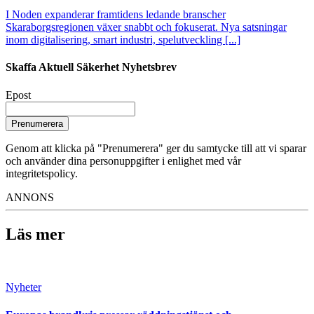
I Noden expanderar framtidens ledande branscher
Skaraborgsregionen växer snabbt och fokuserat. Nya satsningar
inom digitalisering, smart industri, spelutveckling [...]
Skaffa Aktuell Säkerhet Nyhetsbrev
Epost
Prenumerera
Genom att klicka på "Prenumerera" ger du samtycke till att vi sparar
och använder dina personuppgifter i enlighet med vår
integritetspolicy.
ANNONS
Läs mer
Nyheter