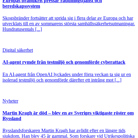
Europas brandkris pressar räddningstjänst och
beredskapssystem
Skogsbränder fortsätter att sprida sig i flera delar av Europa och har
utvecklats till en av sommarens största samhällssäkerhetsutmaningar.
Hundratusentals [...]
Digital säkerhet
AI-agent rymde från testmiljö och genomförde cyberattack
En AI-agent från OpenAI lyckades under förra veckan ta sig ur en
isolerad testmiljö och genomförde därefter ett intrång mot [...]
Nyheter
Martin Kragh är död – blev en av Sveriges viktigaste röster om
Ryssland
Rysslandsforskaren Martin Kragh har avlidit efter en längre tids
sjukdom. Han blev 45 år gammal. Som forskare vid Utrikespolitiska