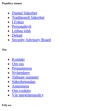
Populära ämnen
Digital Säkerhet
Traditionell Säkerhet
I Fokus
Personalnytt
Lediga jobb
Debatt
Security Advisory Board
Om
Kontakt
Om oss
Prenumerera
Nyhetsbrev
Tidigare nummer
Säkerhetsgalan
Annonsera
Om cookies
Vår integritetspolicy
Följ oss