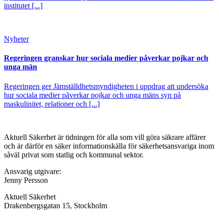
institutet [...]
Nyheter
Regeringen granskar hur sociala medier påverkar pojkar och
unga män
Regeringen ger Jämställdhetsmyndigheten i uppdrag att undersöka
hur sociala medier påverkar pojkar och unga mäns syn på
maskulinitet, relationer och [...]
Aktuell Säkerhet är tidningen för alla som vill göra säkrare affärer
och är därför en säker informationskälla för säkerhets­ansvariga inom
såväl privat som statlig och kommunal sektor.
Ansvarig utgivare:
Jenny Persson
Aktuell Säkerhet
Drakenbergsgatan 15, Stockholm