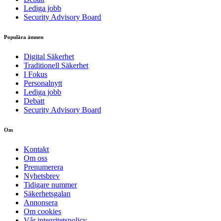
Lediga jobb
Security Advisory Board
Populära ämnen
Digital Säkerhet
Traditionell Säkerhet
I Fokus
Personalnytt
Lediga jobb
Debatt
Security Advisory Board
Om
Kontakt
Om oss
Prenumerera
Nyhetsbrev
Tidigare nummer
Säkerhetsgalan
Annonsera
Om cookies
Vår integritetspolicy