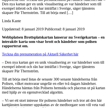
Den nya kartan ger en unik visualisering av var händelser som till
exempel inbrott och rån har inträffat i Sverige, säger tjänstens
skapare Pär Thernström. Till att börja med […]
Linda Kante
Uppdaterad: 8 januari 2019
Publicerad: 8 januari 2019
Webbplatsen Brottsplatskartan lanserar nu Sverigekartan – en
interaktiv karta som visar brott och händelser som polisen
rapporterat om.
Teckna din prenumeration på Aktuell Säkerhet här
– Den nya kartan ger en unik visualisering av var händelser som till
exempel inbrott och rån har inträffat i Sverige, säger tjänstens
skapare Pär Thernström.
Till att börja med listas de senaste 300 senaste händelserna från
Polisen, vilket motsvarar ungefär en eller två dagars händelser.
Händelserna hämtas från Polisens hemsida och placeras ut på kartan
med hjälp av en egenutvecklad algoritm.
– Vi ser ett stort intresse för polisens händelser och tror att den här
karttjänsten kommer uppskattas av de medborgare som vill veta vad