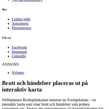
Mer
Lediga jobb
Annonsera
Prenumerera
Följ oss
Facebook
Instagram
LinkedIn
ANNONS
Nyheter
Brott och händelser placeras ut på
interaktiv karta
Webbplatsen Brottsplatskartan lanserar nu Sverigekartan – en
interaktiv karta som visar brott och händelser som polisen
rapporterat om. Teckna din prenumeration på Aktuell Säkerhet här –