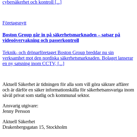
cybersäkerhet och kontroll [...]
Företagsnytt
Boston Group går in på säkerhetsmarknaden – satsar på
videoövervakning och passerkontroll
Teknik- och drönarföretaget Boston Group breddar nu sin
verksamhet mot den nordiska säkerhetsmarknaden. Bolaget lanserar
en ny satsning inom CCTV, [...]
Aktuell Säkerhet är tidningen för alla som vill göra säkrare affärer
och är därför en säker informationskälla för säkerhets­ansvariga inom
såväl privat som statlig och kommunal sektor.
Ansvarig utgivare:
Jenny Persson
Aktuell Säkerhet
Drakenbergsgatan 15, Stockholm