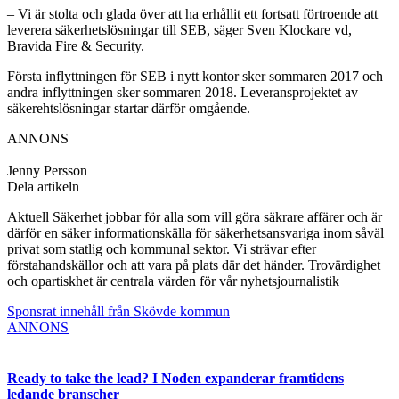
– Vi är stolta och glada över att ha erhållit ett fortsatt förtroende att
leverera säkerhetslösningar till SEB, säger Sven Klockare vd,
Bravida Fire & Security.
Första inflyttningen för SEB i nytt kontor sker sommaren 2017 och
andra inflyttningen sker sommaren 2018. Leveransprojektet av
säkerehtslösningar startar därför omgående.
ANNONS
Jenny Persson
Dela artikeln
Aktuell Säkerhet jobbar för alla som vill göra säkrare affärer och är
därför en säker informationskälla för säkerhetsansvariga inom såväl
privat som statlig och kommunal sektor. Vi strävar efter
förstahandskällor och att vara på plats där det händer. Trovärdighet
och opartiskhet är centrala värden för vår nyhetsjournalistik
Sponsrat innehåll från Skövde kommun
ANNONS
Ready to take the lead? I Noden expanderar framtidens
ledande branscher