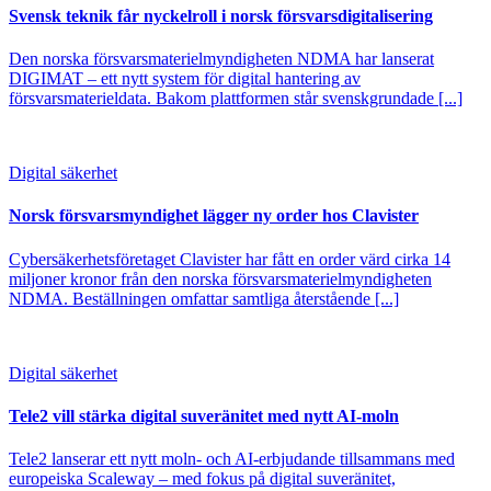
Svensk teknik får nyckelroll i norsk försvarsdigitalisering
Den norska försvarsmaterielmyndigheten NDMA har lanserat
DIGIMAT – ett nytt system för digital hantering av
försvarsmaterieldata. Bakom plattformen står svenskgrundade [...]
Digital säkerhet
Norsk försvarsmyndighet lägger ny order hos Clavister
Cybersäkerhetsföretaget Clavister har fått en order värd cirka 14
miljoner kronor från den norska försvarsmaterielmyndigheten
NDMA. Beställningen omfattar samtliga återstående [...]
Digital säkerhet
Tele2 vill stärka digital suveränitet med nytt AI-moln
Tele2 lanserar ett nytt moln- och AI-erbjudande tillsammans med
europeiska Scaleway – med fokus på digital suveränitet,