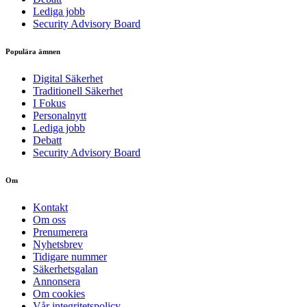
Lediga jobb
Security Advisory Board
Populära ämnen
Digital Säkerhet
Traditionell Säkerhet
I Fokus
Personalnytt
Lediga jobb
Debatt
Security Advisory Board
Om
Kontakt
Om oss
Prenumerera
Nyhetsbrev
Tidigare nummer
Säkerhetsgalan
Annonsera
Om cookies
Vår integritetspolicy