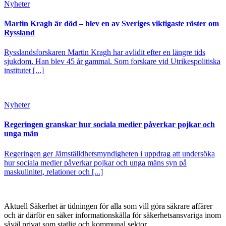
Nyheter
Martin Kragh är död – blev en av Sveriges viktigaste röster om
Ryssland
Rysslandsforskaren Martin Kragh har avlidit efter en längre tids
sjukdom. Han blev 45 år gammal. Som forskare vid Utrikespolitiska
institutet [...]
Nyheter
Regeringen granskar hur sociala medier påverkar pojkar och
unga män
Regeringen ger Jämställdhetsmyndigheten i uppdrag att undersöka
hur sociala medier påverkar pojkar och unga mäns syn på
maskulinitet, relationer och [...]
Aktuell Säkerhet är tidningen för alla som vill göra säkrare affärer
och är därför en säker informationskälla för säkerhets­ansvariga inom
såväl privat som statlig och kommunal sektor.