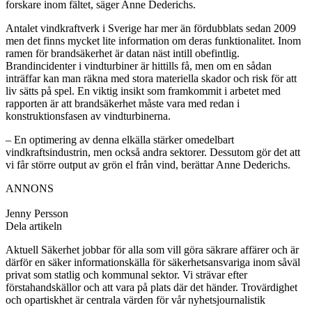
forskare inom fältet, säger Anne Dederichs.
Antalet vindkraftverk i Sverige har mer än fördubblats sedan 2009
men det finns mycket lite information om deras funktionalitet. Inom
ramen för brandsäkerhet är datan näst intill obefintlig.
Brandincidenter i vindturbiner är hittills få, men om en sådan
inträffar kan man räkna med stora materiella skador och risk för att
liv sätts på spel. En viktig insikt som framkommit i arbetet med
rapporten är att brandsäkerhet måste vara med redan i
konstruktionsfasen av vindturbinerna.
– En optimering av denna elkälla stärker omedelbart
vindkraftsindustrin, men också andra sektorer. Dessutom gör det att
vi får större output av grön el från vind, berättar Anne Dederichs.
ANNONS
Jenny Persson
Dela artikeln
Aktuell Säkerhet jobbar för alla som vill göra säkrare affärer och är
därför en säker informationskälla för säkerhetsansvariga inom såväl
privat som statlig och kommunal sektor. Vi strävar efter
förstahandskällor och att vara på plats där det händer. Trovärdighet
och opartiskhet är centrala värden för vår nyhetsjournalistik