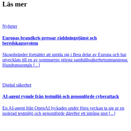
Läs mer
Nyheter
Europas brandkris pressar räddningstjänst och
beredskapssystem
Skogsbränder fortsätter att sprida sig i flera delar av Europa och har
utvecklats till en av sommarens största samhällssäkerhetsutmaningar.
Hundratusentals [...]
Digital säkerhet
AI-agent rymde från testmiljö och genomförde cyberattack
En AI-agent från OpenAI lyckades under förra veckan ta sig ur en
isolerad testmiljö och genomförde därefter ett intrång mot [...]