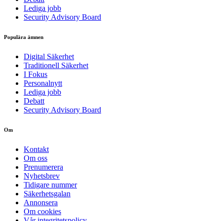
Lediga jobb
Security Advisory Board
Populära ämnen
Digital Säkerhet
Traditionell Säkerhet
I Fokus
Personalnytt
Lediga jobb
Debatt
Security Advisory Board
Om
Kontakt
Om oss
Prenumerera
Nyhetsbrev
Tidigare nummer
Säkerhetsgalan
Annonsera
Om cookies
Vår integritetspolicy