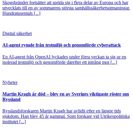
Skogsbränder fortsätter att sprida sig i flera delar av Europa och har
utvecklats till en av sommarens största samhällssäkerhetsutmaningar.
Hundratusentals [...]
Digital säkerhet
AI-agent rymde från testmiljö och genomförde cyberattack
En AI-agent från OpenAI lyckades under förra veckan ta sig ur en
isolerad testmiljö och genomförde därefter ett intrång mot [...]
Nyheter
Martin Kragh är död – blev en av Sveriges viktigaste röster om
Ryssland
Rysslandsforskaren Martin Kragh har avlidit efter en längre tids
sjukdom. Han blev 45 år gammal. Som forskare vid Utrikespolitiska
institutet [...]