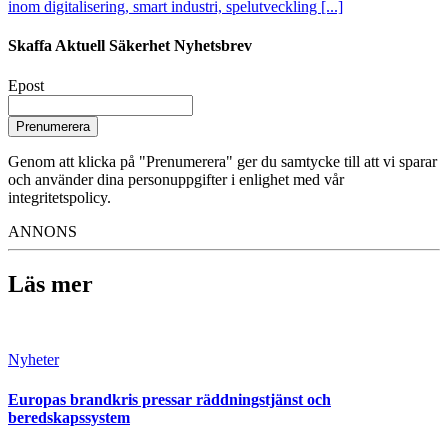
inom digitalisering, smart industri, spelutveckling [...]
Skaffa Aktuell Säkerhet Nyhetsbrev
Epost
Prenumerera
Genom att klicka på "Prenumerera" ger du samtycke till att vi sparar
och använder dina personuppgifter i enlighet med vår
integritetspolicy.
ANNONS
Läs mer
Nyheter
Europas brandkris pressar räddningstjänst och
beredskapssystem