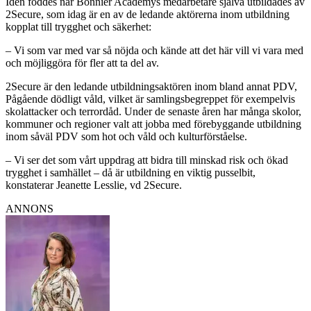
Idén föddes när Bonnier Academys medarbetare själva utbildades av
2Secure, som idag är en av de ledande aktörerna inom utbildning
kopplat till trygghet och säkerhet:
– Vi som var med var så nöjda och kände att det här vill vi vara med
och möjliggöra för fler att ta del av.
2Secure är den ledande utbildningsaktören inom bland annat PDV,
Pågående dödligt våld, vilket är samlingsbegreppet för exempelvis
skolattacker och terrordåd. Under de senaste åren har många skolor,
kommuner och regioner valt att jobba med förebyggande utbildning
inom såväl PDV som hot och våld och kulturförståelse.
– Vi ser det som vårt uppdrag att bidra till minskad risk och ökad
trygghet i samhället – då är utbildning en viktig pusselbit,
konstaterar Jeanette Lesslie, vd 2Secure.
ANNONS