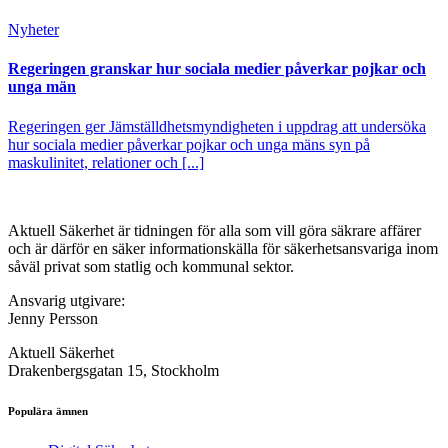
Nyheter
Regeringen granskar hur sociala medier påverkar pojkar och
unga män
Regeringen ger Jämställdhetsmyndigheten i uppdrag att undersöka
hur sociala medier påverkar pojkar och unga mäns syn på
maskulinitet, relationer och [...]
Aktuell Säkerhet är tidningen för alla som vill göra säkrare affärer
och är därför en säker informationskälla för säkerhets­ansvariga inom
såväl privat som statlig och kommunal sektor.
Ansvarig utgivare:
Jenny Persson
Aktuell Säkerhet
Drakenbergsgatan 15, Stockholm
Populära ämnen