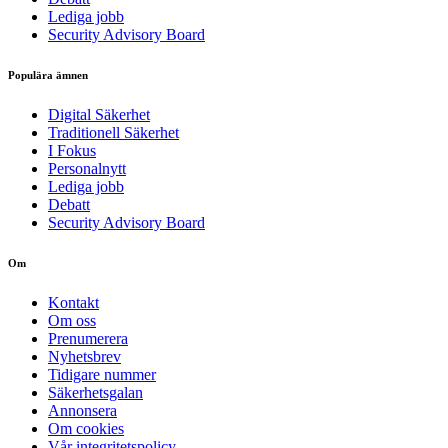
Lediga jobb
Security Advisory Board
Populära ämnen
Digital Säkerhet
Traditionell Säkerhet
I Fokus
Personalnytt
Lediga jobb
Debatt
Security Advisory Board
Om
Kontakt
Om oss
Prenumerera
Nyhetsbrev
Tidigare nummer
Säkerhetsgalan
Annonsera
Om cookies
Vår integritetspolicy