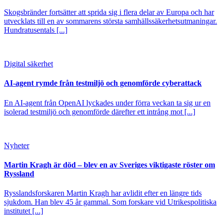
Skogsbränder fortsätter att sprida sig i flera delar av Europa och har
utvecklats till en av sommarens största samhällssäkerhetsutmaningar.
Hundratusentals [...]
Digital säkerhet
AI-agent rymde från testmiljö och genomförde cyberattack
En AI-agent från OpenAI lyckades under förra veckan ta sig ur en
isolerad testmiljö och genomförde därefter ett intrång mot [...]
Nyheter
Martin Kragh är död – blev en av Sveriges viktigaste röster om
Ryssland
Rysslandsforskaren Martin Kragh har avlidit efter en längre tids
sjukdom. Han blev 45 år gammal. Som forskare vid Utrikespolitiska
institutet [...]