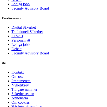
Lediga jobb
Security Advisory Board
Populära ämnen
Digital Säkerhet
Traditionell Säkerhet
I Fokus
Personalnytt
Lediga jobb
Debatt
Security Advisory Board
Om
Kontakt
Om oss
Prenumerera
Nyhetsbrev
Tidigare nummer
Säkerhetsgalan
Annonsera
Om cookies
Vår integritetspolicy