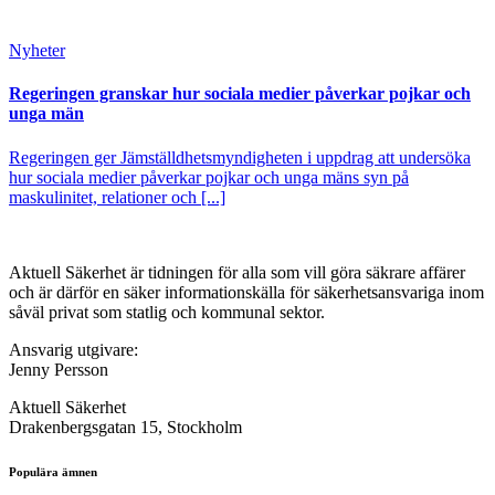
Nyheter
Regeringen granskar hur sociala medier påverkar pojkar och
unga män
Regeringen ger Jämställdhetsmyndigheten i uppdrag att undersöka
hur sociala medier påverkar pojkar och unga mäns syn på
maskulinitet, relationer och [...]
Aktuell Säkerhet är tidningen för alla som vill göra säkrare affärer
och är därför en säker informationskälla för säkerhets­ansvariga inom
såväl privat som statlig och kommunal sektor.
Ansvarig utgivare:
Jenny Persson
Aktuell Säkerhet
Drakenbergsgatan 15, Stockholm
Populära ämnen