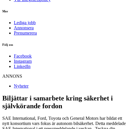
Mer
Lediga jobb
Annonsera
Prenumerera
Följ oss
Facebook
Instagram
LinkedIn
ANNONS
Nyheter
Biljättar i samarbete kring säkerhet i
självkörande fordon
SAE International, Ford, Toyota och General Motors har bildat ett
nytt konsortium vars fokus är autonom bilsäkerhet. Detta meddelade
SAE International i ett pressmeddelande i veckan. Teckna din