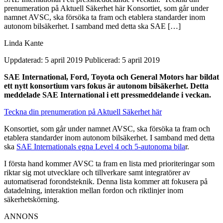
prenumeration på Aktuell Säkerhet här Konsortiet, som går under
namnet AVSC, ska försöka ta fram och etablera standarder inom
autonom bilsäkerhet. I samband med detta ska SAE […]
Linda Kante
Uppdaterad: 5 april 2019
Publicerad: 5 april 2019
SAE International, Ford, Toyota och General Motors har bildat
ett nytt konsortium vars fokus är autonom bilsäkerhet. Detta
meddelade SAE International i ett pressmeddelande i veckan.
Teckna din prenumeration på Aktuell Säkerhet här
Konsortiet, som går under namnet AVSC, ska försöka ta fram och
etablera standarder inom autonom bilsäkerhet. I samband med detta
ska
SAE Internationals egna Level 4 och 5-autonoma bila
r.
I första hand kommer AVSC ta fram en lista med prioriteringar som
riktar sig mot utvecklare och tillverkare samt integratörer av
automatiserad forondsteknik. Denna lista kommer att fokusera på
datadelning, interaktion mellan fordon och riktlinjer inom
säkerhetskörning.
ANNONS