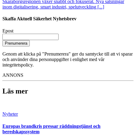
Skaraborgsregionen växer snabbt och fokuserat. Nya satsningar
inom digitalisering, smart industri, spelutveckling [...]
Skaffa Aktuell Säkerhet Nyhetsbrev
Epost
Prenumerera
Genom att klicka på "Prenumerera" ger du samtycke till att vi sparar
och använder dina personuppgifter i enlighet med vår
integritetspolicy.
ANNONS
Läs mer
Nyheter
Europas brandkris pressar räddningstjänst och
beredskapssystem