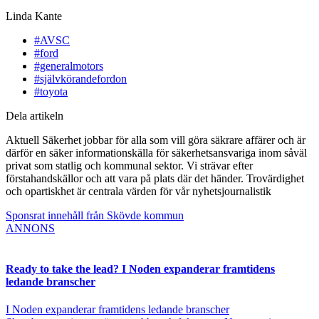
Linda Kante
#AVSC
#ford
#generalmotors
#självkörandefordon
#toyota
Dela artikeln
Aktuell Säkerhet jobbar för alla som vill göra säkrare affärer och är
därför en säker informationskälla för säkerhetsansvariga inom såväl
privat som statlig och kommunal sektor. Vi strävar efter
förstahandskällor och att vara på plats där det händer. Trovärdighet
och opartiskhet är centrala värden för vår nyhetsjournalistik
Sponsrat innehåll från Skövde kommun
ANNONS
Ready to take the lead? I Noden expanderar framtidens
ledande branscher
I Noden expanderar framtidens ledande branscher