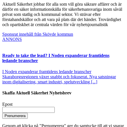
Aktuell Säkerhet jobbar för alla som vill göra säkrare affärer och är
därför en säker informationskälla för säkerhetsansvariga inom såväl
privat som statlig och kommunal sektor. Vi strävar efter
förstahandskällor och att vara på plats där det händer. Trovärdighet
och opartiskhet är centrala värden för vår nyhetsjournalistik
Sponsrat innehåll från Skövde kommun
ANNONS
Ready to take the lead? I Noden expanderar framtidens
ledande branscher
I Noden expanderar framtidens ledande branscher
Skaraborgsregionen växer snabbt och fokuserat. Nya satsningar
inom digitalisering, smart industri, spelutveckling [...]
Skaffa Aktuell Säkerhet Nyhetsbrev
Epost
Prenumerera
Genom att klicka på "Prenumerera" ger du samtycke till att vi sparar