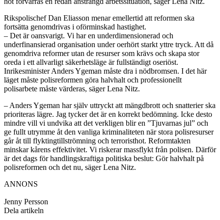
hot förvärras en redan ansträngd arbetssituation, säger Lena Nitz.
Rikspolischef Dan Eliasson menar emellertid att reformen ska
fortsätta genomdrivas i oförminskad hastighet.
– Det är oansvarigt. Vi har en underdimensionerad och
underfinansierad organisation under oerhört starkt yttre tryck. Att då
genomdriva reformer utan de resurser som krävs och skapa stor
oreda i ett allvarligt säkerhetsläge är fullständigt oseriöst.
Inrikesminister Anders Ygeman måste dra i nödbromsen. I det här
läget måste polisreformen göra halvhalt och professionellt
polisarbete måste värderas, säger Lena Nitz.
– Anders Ygeman har själv uttryckt att mängdbrott och snatterier ska
prioriteras lägre. Jag tycker det är en korrekt bedömning. Icke desto
mindre vill vi undvika att det verkligen blir en ”Tjuvarnas jul” och
ge fullt utrymme åt den vanliga kriminaliteten när stora polisresurser
går åt till flyktingtillströmning och terroristhot. Reformtakten
minskar kårens effektivitet. Vi riskerar massflykt från polisen. Därför
är det dags för handlingskraftiga politiska beslut: Gör halvhalt på
polisreformen och det nu, säger Lena Nitz.
ANNONS
Jenny Persson
Dela artikeln