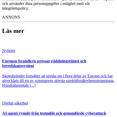
och använder dina personuppgifter i enlighet med vår
integritetspolicy.
ANNONS
Läs mer
Nyheter
Europas brandkris pressar räddningstjänst och
beredskapssystem
Skogsbränder fortsätter att sprida sig i flera delar av Europa och har
utvecklats till en av sommarens största samhällssäkerhetsutmaningar.
Hundratusentals [...]
Digital säkerhet
AI-agent rymde från testmiljö och genomförde cyberattack