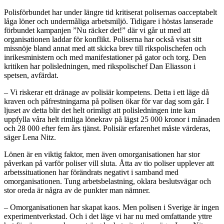
Polisförbundet har under längre tid kritiserat polisernas oacceptabelt
låga löner och undermåliga arbetsmiljö. Tidigare i höstas lanserade
förbundet kampanjen ”Nu räcker det!” där vi går ut med att
organisationen laddar för konflikt. Poliserna har också visat sitt
missnöje bland annat med att skicka brev till rikspolischefen och
inrikesministern och med manifestationer på gator och torg. Den
kritiken har polisledningen, med rikspolischef Dan Eliasson i
spetsen, avfärdat.
– Vi riskerar ett dränage av polisiär kompetens. Detta i ett läge då
kraven och påfrestningarna på polisen ökar för var dag som går. I
ljuset av detta blir det helt orimligt att polisledningen inte kan
uppfylla våra helt rimliga lönekrav på lägst 25 000 kronor i månaden
och 28 000 efter fem års tjänst. Polisiär erfarenhet måste värderas,
säger Lena Nitz.
Lönen är en viktig faktor, men även omorganisationen har stor
påverkan på varför poliser vill sluta. Åtta av tio poliser upplever att
arbetssituationen har förändrats negativt i samband med
omorganisationen. Tung arbetsbelastning, oklara beslutsvägar och
stor oreda är några av de punkter man nämner.
– Omorganisationen har skapat kaos. Men polisen i Sverige är ingen
experimentverkstad. Och i det läge vi har nu med omfattande yttre