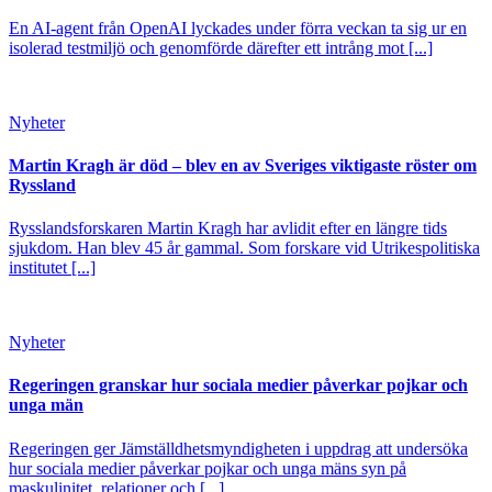
En AI-agent från OpenAI lyckades under förra veckan ta sig ur en
isolerad testmiljö och genomförde därefter ett intrång mot [...]
Nyheter
Martin Kragh är död – blev en av Sveriges viktigaste röster om
Ryssland
Rysslandsforskaren Martin Kragh har avlidit efter en längre tids
sjukdom. Han blev 45 år gammal. Som forskare vid Utrikespolitiska
institutet [...]
Nyheter
Regeringen granskar hur sociala medier påverkar pojkar och
unga män
Regeringen ger Jämställdhetsmyndigheten i uppdrag att undersöka
hur sociala medier påverkar pojkar och unga mäns syn på
maskulinitet, relationer och [...]