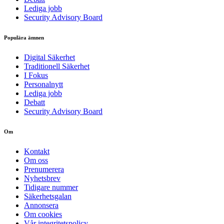
Lediga jobb
Security Advisory Board
Populära ämnen
Digital Säkerhet
Traditionell Säkerhet
I Fokus
Personalnytt
Lediga jobb
Debatt
Security Advisory Board
Om
Kontakt
Om oss
Prenumerera
Nyhetsbrev
Tidigare nummer
Säkerhetsgalan
Annonsera
Om cookies
Vår integritetspolicy