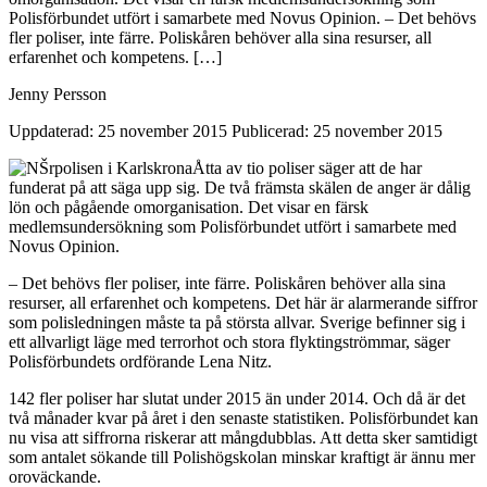
Polisförbundet utfört i samarbete med Novus Opinion. – Det behövs
fler poliser, inte färre. Poliskåren behöver alla sina resurser, all
erfarenhet och kompetens. […]
Jenny Persson
Uppdaterad: 25 november 2015
Publicerad: 25 november 2015
Åtta av tio poliser säger att de har
funderat på att säga upp sig. De två främsta skälen de anger är dålig
lön och pågående omorganisation. Det visar en färsk
medlemsundersökning som Polisförbundet utfört i samarbete med
Novus Opinion.
– Det behövs fler poliser, inte färre. Poliskåren behöver alla sina
resurser, all erfarenhet och kompetens. Det här är alarmerande siffror
som polisledningen måste ta på största allvar. Sverige befinner sig i
ett allvarligt läge med terrorhot och stora flyktingströmmar, säger
Polisförbundets ordförande Lena Nitz.
142 fler poliser har slutat under 2015 än under 2014. Och då är det
två månader kvar på året i den senaste statistiken. Polisförbundet kan
nu visa att siffrorna riskerar att mångdubblas. Att detta sker samtidigt
som antalet sökande till Polishögskolan minskar kraftigt är ännu mer
oroväckande.