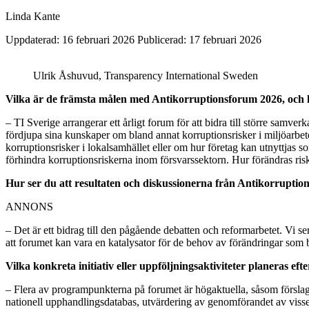
Linda Kante
Uppdaterad: 16 februari 2026
Publicerad: 17 februari 2026
Ulrik Åshuvud, Transparency International Sweden
Vilka är de främsta målen med Antikorruptionsforum 2026, och hu
– TI Sverige arrangerar ett årligt forum för att bidra till större sam
fördjupa sina kunskaper om bland annat korruptionsrisker i miljöarbete
korruptionsrisker i lokalsamhället eller om hur företag kan utnyttjas so
förhindra korruptionsriskerna inom försvarssektorn. Hur förändras ris
Hur ser du att resultaten och diskussionerna från Antikorruption
ANNONS
– Det är ett bidrag till den pågående debatten och reformarbetet. Vi se
att forumet kan vara en katalysator för de behov av förändringar som be
Vilka konkreta initiativ eller uppföljningsaktiviteter planeras e
– Flera av programpunkterna på forumet är högaktuella, såsom förslag 
nationell upphandlingsdatabas, utvärdering av genomförandet av viss