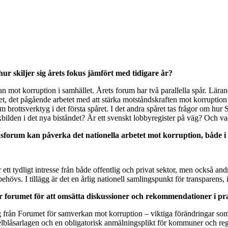
r skiljer sig årets fokus jämfört med tidigare år?
verkan mot korruption i samhället. Årets forum har två parallella spår. 
t, det pågående arbetet med att stärka motståndskraften mot korruption i
m brottsverktyg i det första spåret. I det andra spåret tas frågor om hur
kbilden i det nya biståndet? Är ett svenskt lobbyregister på väg? Och v
sforum kan påverka det nationella arbetet mot korruption, både i o
r ett tydligt intresse från både offentlig och privat sektor, men också an
hövs. I tillägg är det en årlig nationell samlingspunkt för transparens, 
fter forumet för att omsätta diskussioner och rekommendationer i p
från Forumet för samverkan mot korruption – viktiga förändringar som TI
elblåsarlagen och en obligatorisk anmälningsplikt för kommuner och reg