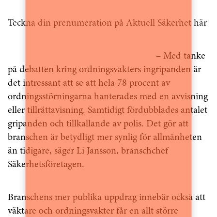
Teckna din prenumeration på Aktuell Säkerhet här
– Med tanke
på debatten kring ordningsvakters ingripanden är
det intressant att se att hela 78 procent av
ordningsstörningarna hanterades med en avvisning
eller tillrättavisning. Samtidigt fördubblades antalet
gripanden och tillkallande av polis. Det gör att
branschen är betydligt mer synlig för allmänheten
än tidigare, säger Li Jansson, branschchef
Säkerhetsföretagen.
Branschens mer publika uppdrag innebär också att
väktare och ordningsvakter får en allt större