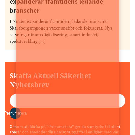
expanderar framtidens ledande
branscher
I Noden expanderar framtidens ledande branscher
Skaraborgsregionen växer snabbt och fokuserat. Nya
satsningar inom digitalisering, smart industri,
spelutveckling [...]
Skaffa Aktuell Säkerhet
Nyhetsbrev
Prenumerera
Genom att klicka på "Prenumerera" ger du samtycke till att vi
sparar och använder dina personuppgifter i enlighet med vår