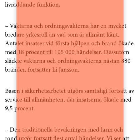
livräddande funktion.
– Väktarna och ordningsvakterna har en mycket
bredare yrkesroll än vad som är allmänt känt.
Antalet insatser vid första hjälpen och brand ökade
med 18 procent till 105 000 händelser. Dessutom
släckte väktarna och ordningsvakterna nästan 880
bränder, fortsätter Li Jansson.
Basen i säkerhetsarbetet utgörs samtidigt fortsatt av
service till allmänheten, där insatserna ökade med
9,5 procent.
– Den traditionella bevakningen med larm och
rond utgör fortsatt flest antal händelser. Vi ser att