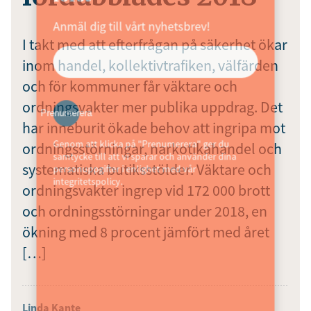
Anmäl dig till vårt nyhetsbrev!
I takt med att efterfrågan på säkerhet ökar
inom handel, kollektivtrafiken, välfärden
och för kommuner får väktare och
ordningsvakter mer publika uppdrag. Det
Prenumerera
har inneburit ökade behov att ingripa mot
Genom att klicka på "Prenumerera" ger du
ordningsstörningar, narkotikahandel och
samtycke till att vi sparar och använder dina
systematiska butiksstölder. Väktare och
personuppgifter i enlighet med vår
integritetspolicy.
ordningsvakter ingrep vid 172 000 brott
och ordningsstörningar under 2018, en
ökning med 8 procent jämfört med året
[…]
Linda Kante