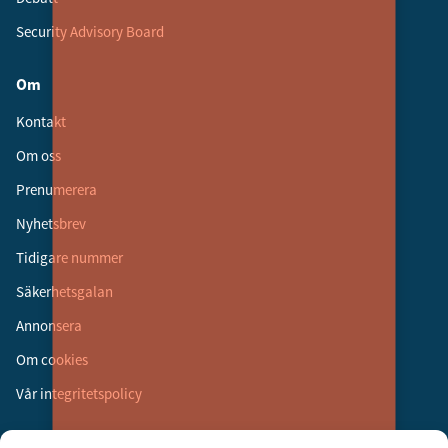
Security Advisory Board
Om
Kontakt
Om oss
Prenumerera
Nyhetsbrev
Tidigare nummer
Säkerhetsgalan
Annonsera
Om cookies
Vår integritetspolicy
Följ oss