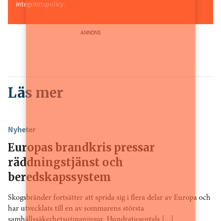
integritetspolicy.
ANNONS
Läs mer
Nyheter
Europas brandkris pressar
räddningstjänst och
beredskapssystem
Skogsbränder fortsätter att sprida sig i flera delar av Europa och
har utvecklats till en av sommarens största
samhällssäkerhetsutmaningar. Hundratusentals [...]