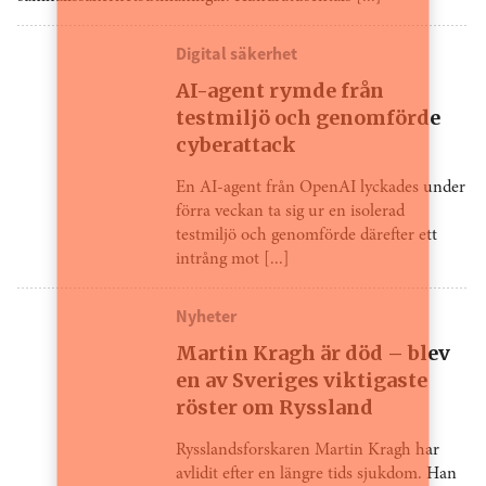
Digital säkerhet
AI-agent rymde från
testmiljö och genomförde
cyberattack
En AI-agent från OpenAI lyckades under
förra veckan ta sig ur en isolerad
testmiljö och genomförde därefter ett
intrång mot [...]
Nyheter
Martin Kragh är död – blev
en av Sveriges viktigaste
röster om Ryssland
Rysslandsforskaren Martin Kragh har
avlidit efter en längre tids sjukdom. Han