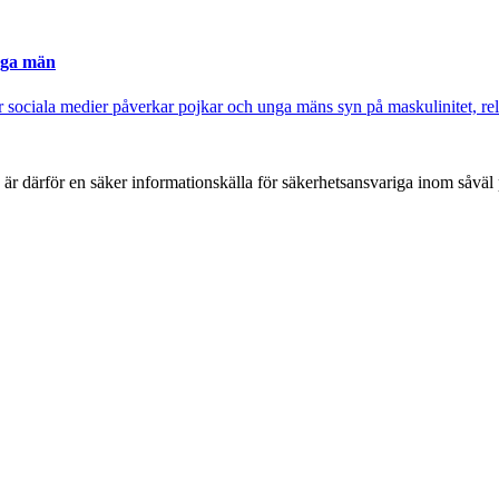
nga män
sociala medier påverkar pojkar och unga mäns syn på maskulinitet, rela
h är därför en säker informationskälla för säkerhets­ansvariga inom såvä