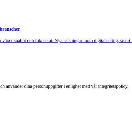
 branscher
xer snabbt och fokuserat. Nya satsningar inom digitalisering, smart ind
ch använder dina personuppgifter i enlighet med vår integritetspolicy.