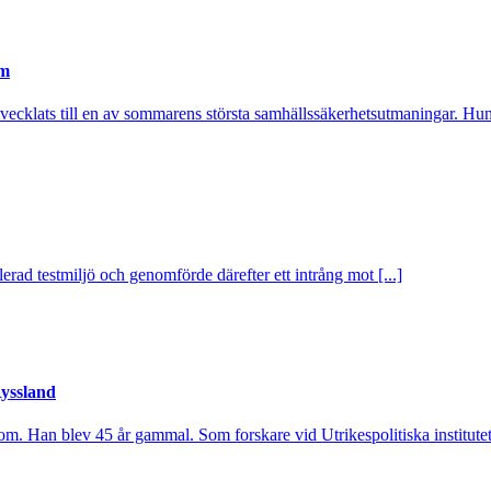
em
utvecklats till en av sommarens största samhällssäkerhetsutmaningar. Hund
rad testmiljö och genomförde därefter ett intrång mot [...]
Ryssland
om. Han blev 45 år gammal. Som forskare vid Utrikespolitiska institutet 