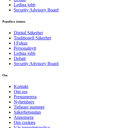
Lediga jobb
Security Advisory Board
Populära ämnen
Digital Säkerhet
Traditionell Säkerhet
I Fokus
Personalnytt
Lediga jobb
Debatt
Security Advisory Board
Om
Kontakt
Om oss
Prenumerera
Nyhetsbrev
Tidigare nummer
Säkerhetsgalan
Annonsera
Om cookies
Vår integritetspolicy