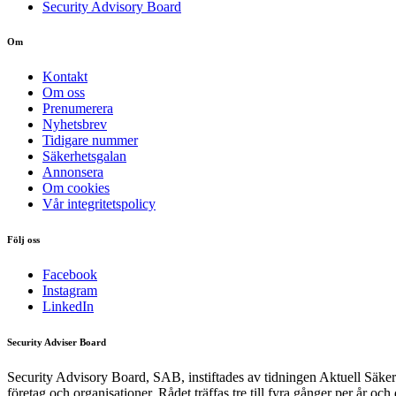
Security Advisory Board
Om
Kontakt
Om oss
Prenumerera
Nyhetsbrev
Tidigare nummer
Säkerhetsgalan
Annonsera
Om cookies
Vår integritetspolicy
Följ oss
Facebook
Instagram
LinkedIn
Security Adviser Board
Security Advisory Board, SAB, instiftades av tidningen Aktuell Säkerh
företag och organisationer. Rådet träffas tre till fyra gånger per år och