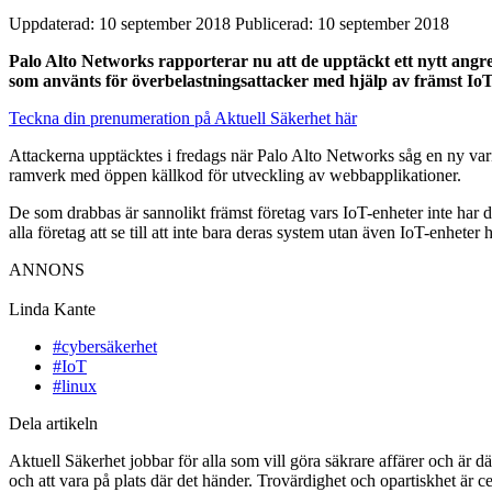
Uppdaterad: 10 september 2018
Publicerad: 10 september 2018
Palo Alto Networks rapporterar nu att de upptäckt ett nytt ang
som använts för överbelastningsattacker med hjälp av främst IoT
Teckna din prenumeration på Aktuell Säkerhet här
Attackerna upptäcktes i fredags när Palo Alto Networks såg en ny varia
ramverk med öppen källkod för utveckling av webbapplikationer.
De som drabbas är sannolikt främst företag vars IoT-enheter inte har
alla företag att se till att inte bara deras system utan även IoT-enhete
ANNONS
Linda Kante
#cybersäkerhet
#IoT
#linux
Dela artikeln
Aktuell Säkerhet jobbar för alla som vill göra säkrare affärer och är d
och att vara på plats där det händer. Trovärdighet och opartiskhet är ce