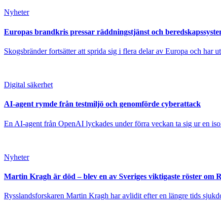
Nyheter
Europas brandkris pressar räddningstjänst och beredskapssyst
Skogsbränder fortsätter att sprida sig i flera delar av Europa och har 
Digital säkerhet
AI-agent rymde från testmiljö och genomförde cyberattack
En AI-agent från OpenAI lyckades under förra veckan ta sig ur en isole
Nyheter
Martin Kragh är död – blev en av Sveriges viktigaste röster om 
Rysslandsforskaren Martin Kragh har avlidit efter en längre tids sjukd