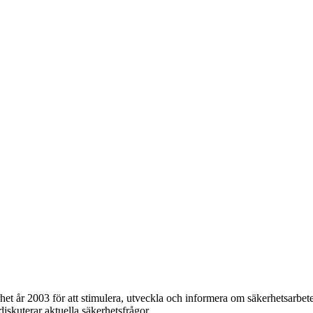
et år 2003 för att stimulera, utveckla och informera om säkerhetsarbet
 diskuterar aktuella säkerhetsfrågor.