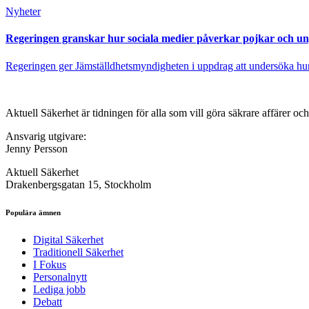
Nyheter
Regeringen granskar hur sociala medier påverkar pojkar och u
Regeringen ger Jämställdhetsmyndigheten i uppdrag att undersöka hur 
Aktuell Säkerhet är tidningen för alla som vill göra säkrare affärer oc
Ansvarig utgivare:
Jenny Persson
Aktuell Säkerhet
Drakenbergsgatan 15, Stockholm
Populära ämnen
Digital Säkerhet
Traditionell Säkerhet
I Fokus
Personalnytt
Lediga jobb
Debatt