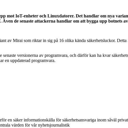
repp mot IoT-enheter och Linuxdatorer. Det handlar om nya variant
. Även de senaste attackerna handlar om att bygga upp botnets av
nt av Mirai som riktar in sig på 16 olika kända säkerhetsluckor. Detta 
 de senaste versionerna av programvara, och därför kan ha kvar säkerhe
r har en uppdaterad programvara.
ärför en säker informationskälla för säkerhetsansvariga inom såväl priva
ntrala värden för vår nyhetsjournalistik