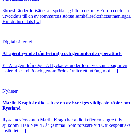
Skogsbränder fortsätter att sprida sig i flera delar av Europa och har
utvecklats till en av sommarens största samhällssäkerhetsutmaningar.
Hundratusentals [...]
Digital säkerhet
AI-agent rymde från testmiljö och genomförde cyberattack
En AI-agent från OpenAI lyckades under förra veckan ta sig ur en
isolerad testmiljö och genomförde därefter ett intrång mot [...]
Nyheter
Martin Kragh är död – blev en av Sveriges viktigaste röster om
Ryssland
Rysslandsforskaren Martin Kragh har avlidit efter en längre tids
sjukdom. Han blev 45 år gammal. Som forskare vid Utrikespolitiska
institutet [...]