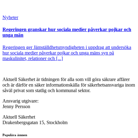
Nyheter
Regeringen granskar hur sociala medier påverkar pojkar och
unga män
Regeringen ger Jämställdhetsmyndigheten i uppdrag att undersöka
hur sociala medier påverkar pojkar och unga mäns syn på
maskulinitet, relationer och [...]
Aktuell Säkerhet är tidningen för alla som vill göra säkrare affärer
och är därför en säker informationskälla för säkerhets­ansvariga inom
såväl privat som statlig och kommunal sektor.
Ansvarig utgivare:
Jenny Persson
Aktuell Säkerhet
Drakenbergsgatan 15, Stockholm
Populära ämnen