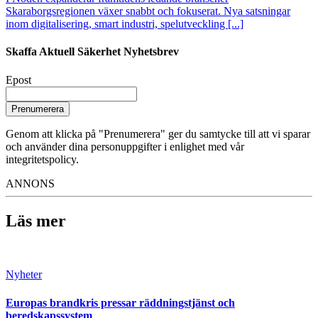
Skaraborgsregionen växer snabbt och fokuserat. Nya satsningar
inom digitalisering, smart industri, spelutveckling [...]
Skaffa Aktuell Säkerhet Nyhetsbrev
Epost
Prenumerera
Genom att klicka på "Prenumerera" ger du samtycke till att vi sparar
och använder dina personuppgifter i enlighet med vår
integritetspolicy.
ANNONS
Läs mer
Nyheter
Europas brandkris pressar räddningstjänst och
beredskapssystem