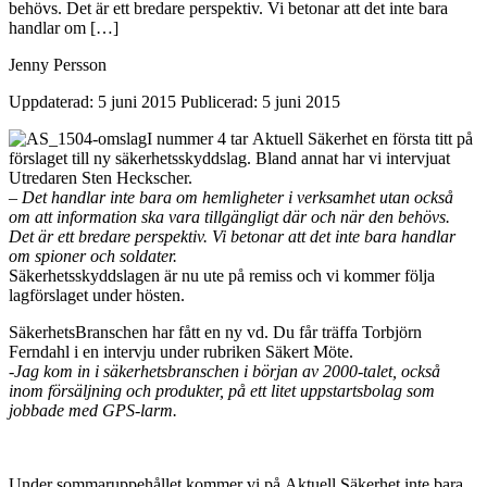
behövs. Det är ett bredare perspektiv. Vi betonar att det inte bara
handlar om […]
Jenny Persson
Uppdaterad: 5 juni 2015
Publicerad: 5 juni 2015
I nummer 4 tar Aktuell Säkerhet en första titt på
förslaget till ny säkerhetsskyddslag. Bland annat har vi intervjuat
Utredaren Sten Heckscher.
– Det handlar inte bara om hemligheter i verksamhet utan också
om att information ska vara tillgängligt där och när den behövs.
Det är ett bredare perspektiv. Vi betonar att det inte bara handlar
om spioner och soldater.
Säkerhetsskyddslagen är nu ute på remiss och vi kommer följa
lagförslaget under hösten.
SäkerhetsBranschen har fått en ny vd. Du får träffa Torbjörn
Ferndahl i en intervju under rubriken Säkert Möte.
-Jag kom in i säkerhetsbranschen i början av 2000-talet, också
inom försäljning och produkter, på ett litet uppstartsbolag som
jobbade med GPS-larm.
Under sommaruppehållet kommer vi på Aktuell Säkerhet inte bara