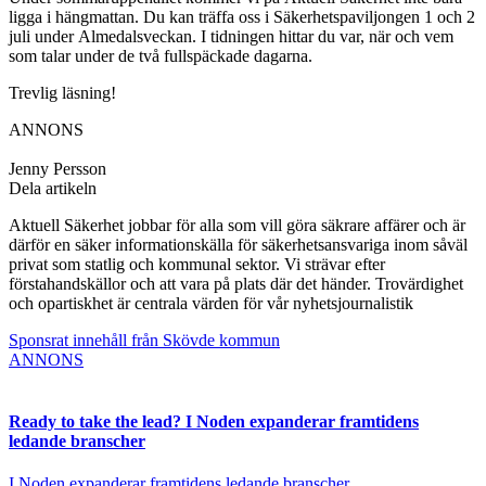
ligga i hängmattan. Du kan träffa oss i Säkerhetspaviljongen 1 och 2
juli under Almedalsveckan. I tidningen hittar du var, när och vem
som talar under de två fullspäckade dagarna.
Trevlig läsning!
ANNONS
Jenny Persson
Dela artikeln
Aktuell Säkerhet jobbar för alla som vill göra säkrare affärer och är
därför en säker informationskälla för säkerhetsansvariga inom såväl
privat som statlig och kommunal sektor. Vi strävar efter
förstahandskällor och att vara på plats där det händer. Trovärdighet
och opartiskhet är centrala värden för vår nyhetsjournalistik
Sponsrat innehåll från Skövde kommun
ANNONS
Ready to take the lead? I Noden expanderar framtidens
ledande branscher
I Noden expanderar framtidens ledande branscher