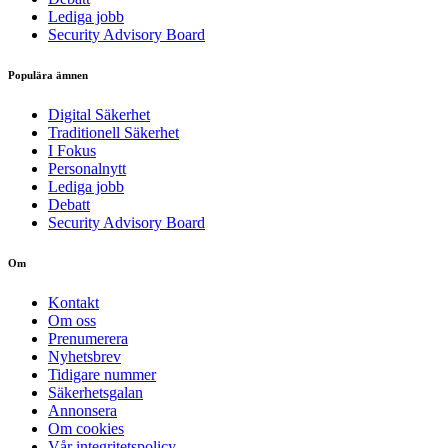
Lediga jobb
Security Advisory Board
Populära ämnen
Digital Säkerhet
Traditionell Säkerhet
I Fokus
Personalnytt
Lediga jobb
Debatt
Security Advisory Board
Om
Kontakt
Om oss
Prenumerera
Nyhetsbrev
Tidigare nummer
Säkerhetsgalan
Annonsera
Om cookies
Vår integritetspolicy