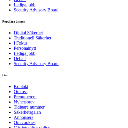
Lediga jobb
Security Advisory Board
Populära ämnen
Digital Säkerhet
Traditionell Säkerhet
I Fokus
Personalnytt
Lediga jobb
Debatt
Security Advisory Board
Om
Kontakt
Om oss
Prenumerera
Nyhetsbrev
Tidigare nummer
Säkerhetsgalan
Annonsera
Om cookies
Vår integritetspolicy