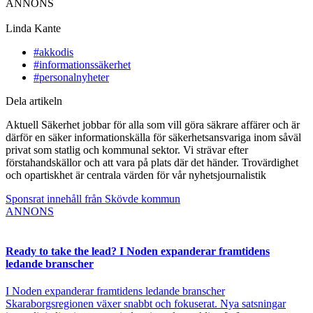
ANNONS
Linda Kante
#akkodis
#informationssäkerhet
#personalnyheter
Dela artikeln
Aktuell Säkerhet jobbar för alla som vill göra säkrare affärer och är
därför en säker informationskälla för säkerhetsansvariga inom såväl
privat som statlig och kommunal sektor. Vi strävar efter
förstahandskällor och att vara på plats där det händer. Trovärdighet
och opartiskhet är centrala värden för vår nyhetsjournalistik
Sponsrat innehåll från Skövde kommun
ANNONS
Ready to take the lead? I Noden expanderar framtidens
ledande branscher
I Noden expanderar framtidens ledande branscher
Skaraborgsregionen växer snabbt och fokuserat. Nya satsningar