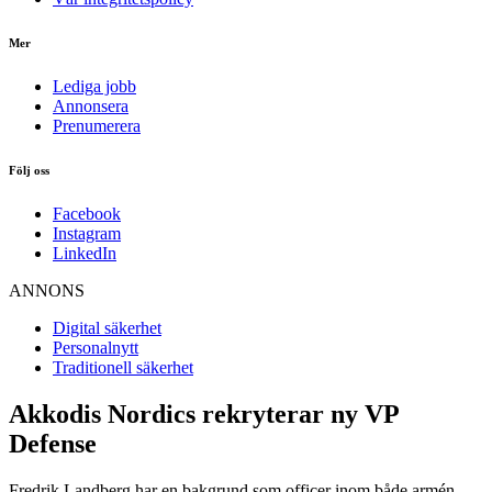
Mer
Lediga jobb
Annonsera
Prenumerera
Följ oss
Facebook
Instagram
LinkedIn
ANNONS
Digital säkerhet
Personalnytt
Traditionell säkerhet
Akkodis Nordics rekryterar ny VP
Defense
Fredrik Landberg har en bakgrund som officer inom både armén