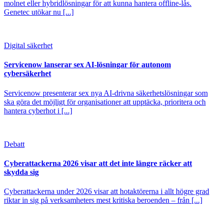
molnet eller hybridlösningar för att kunna hantera offline-lås.
Genetec utökar nu [...]
Digital säkerhet
Servicenow lanserar sex AI-lösningar för autonom
cybersäkerhet
Servicenow presenterar sex nya AI-drivna säkerhetslösningar som
ska göra det möjligt för organisationer att upptäcka, prioritera och
hantera cyberhot i [...]
Debatt
Cyberattackerna 2026 visar att det inte längre räcker att
skydda sig
Cyberattackerna under 2026 visar att hotaktörerna i allt högre grad
riktar in sig på verksamheters mest kritiska beroenden – från [...]