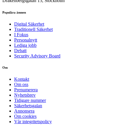
Drakenbergsgatan 15, Stockholm
Populära ämnen
Digital Säkerhet
Traditionell Säkerhet
I Fokus
Personalnytt
Lediga jobb
Debatt
Security Advisory Board
Om
Kontakt
Om oss
Prenumerera
Nyhetsbrev
Tidigare nummer
Säkerhetsgalan
Annonsera
Om cookies
Vår integritetspolicy