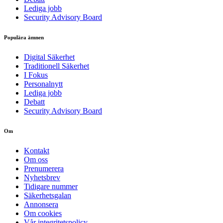
Lediga jobb
Security Advisory Board
Populära ämnen
Digital Säkerhet
Traditionell Säkerhet
I Fokus
Personalnytt
Lediga jobb
Debatt
Security Advisory Board
Om
Kontakt
Om oss
Prenumerera
Nyhetsbrev
Tidigare nummer
Säkerhetsgalan
Annonsera
Om cookies
Vår integritetspolicy