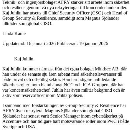
Teknik- och ingenjörsbolaget AFRY stärker sitt arbete inom säkerhet
och resiliens genom två nya rekryteringar till koncernledande roller.
Kaj Juhlin har utsetts till Chief Security Officer (CSO) och Head of
Group Security & Resilience, samtidigt som Magnus Sjölander
tillträder som global CISO.
Linda Kante
Uppdaterad: 16 januari 2026
Publicerad: 19 januari 2026
Kaj Juhlin
Kaj Juhlin kommer närmast från det egna bolaget Mindsec AB, där
han under de senaste sju åren arbetat med säkerhetsleveranser till
både privat och offentlig sektor. Han har tidigare haft ledande
säkerhetsroller inom bland annat NCC och ICA Gruppen, där han
var koncernsäkerhetschef. Juhlin har även militär bakgrund och är
aktiv som reservofficer inom Militärpolisen.
I samband med förstärkningen av Group Security & Resilience har
AFRY även rekryterat Magnus Sjölander som global CISO.
Sjölander har senast varit Senior Manager inom cybersäkerhet på
Accenture och har tidigare haft motsvarande roller inom PwC i både
Sverige och USA.