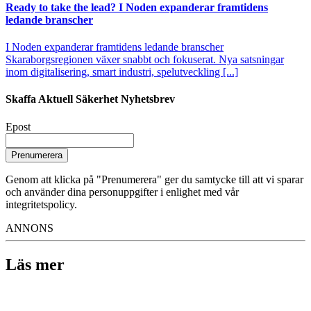
Ready to take the lead? I Noden expanderar framtidens
ledande branscher
I Noden expanderar framtidens ledande branscher
Skaraborgsregionen växer snabbt och fokuserat. Nya satsningar
inom digitalisering, smart industri, spelutveckling [...]
Skaffa Aktuell Säkerhet Nyhetsbrev
Epost
Prenumerera
Genom att klicka på "Prenumerera" ger du samtycke till att vi sparar
och använder dina personuppgifter i enlighet med vår
integritetspolicy.
ANNONS
Läs mer