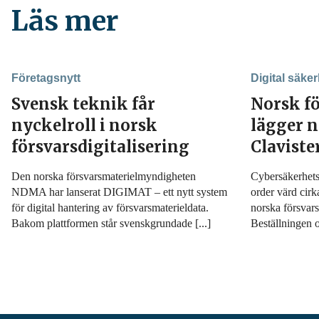
Läs mer
Företagsnytt
Digital säker
Svensk teknik får
Norsk f
nyckelroll i norsk
lägger n
försvarsdigitalisering
Claviste
Den norska försvarsmaterielmyndigheten
Cybersäkerhetsf
NDMA har lanserat DIGIMAT – ett nytt system
order värd cirk
för digital hantering av försvarsmaterieldata.
norska försva
Bakom plattformen står svenskgrundade [...]
Beställningen o