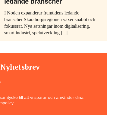
ledande branscher
I Noden expanderar framtidens ledande
branscher Skaraborgsregionen växer snabbt och
fokuserat. Nya satsningar inom digitalisering,
smart industri, spelutveckling [...]
t Nyhetsbrev
a
amtycke till att vi sparar och använder dina
spolicy.