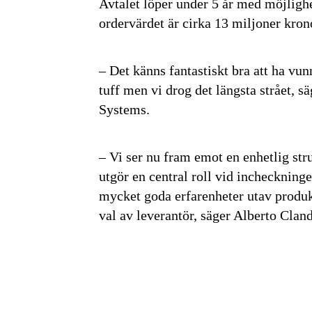
Avtalet löper under 5 år med möjlighe
ordervärdet är cirka 13 miljoner kron
– Det känns fantastiskt bra att ha vu
tuff men vi drog det längsta strået, 
Systems.
– Vi ser nu fram emot en enhetlig str
utgör en central roll vid incheckninge
mycket goda erfarenheter utav produkt
val av leverantör, säger Alberto Clan
Få den 
säkerhe