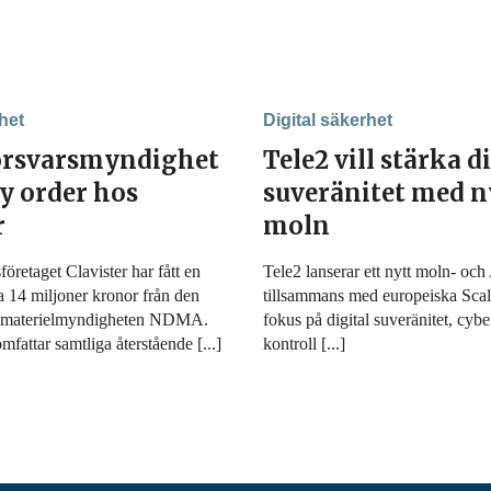
het
Digital säkerhet
örsvarsmyndighet
Tele2 vill stärka d
y order hos
suveränitet med n
r
moln
öretaget Clavister har fått en
Tele2 lanserar ett nytt moln- oc
a 14 miljoner kronor från den
tillsammans med europeiska Sc
rsmaterielmyndigheten NDMA.
fokus på digital suveränitet, cyb
mfattar samtliga återstående [...]
kontroll [...]