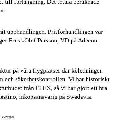
t till förlängning. Det totala beräknade
or.
nnit upphandlingen. Prisförhandlingen var
säger Ernst-Olof Persson, VD på Adecon
uktur på våra flygplatser där köledningen
n och säkerhetskontrollen. Vi har historiskt
utbudet från FLEX, så vi har gjort ett bra
destino, inköpsansvarig på Swedavia.
ANNONS
senaste
tsinformationen