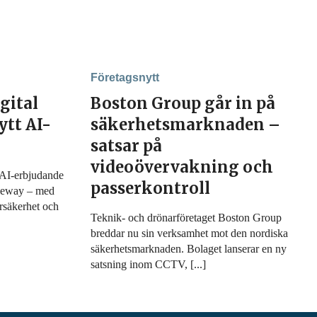
Företagsnytt
igital
Boston Group går in på
ytt AI-
säkerhetsmarknaden –
satsar på
videoövervakning och
h AI-erbjudande
passerkontroll
aleway – med
ersäkerhet och
Teknik- och drönarföretaget Boston Group
breddar nu sin verksamhet mot den nordiska
säkerhetsmarknaden. Bolaget lanserar en ny
satsning inom CCTV, [...]