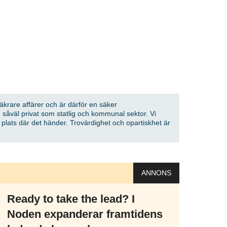
 vårt nyhetsbrev!
Prenumerera
på "Prenumerera" ger du samtycke till att vi
er dina personuppgifter i enlighet med vår
säkrare affärer och är därför en säker
 såväl privat som statlig och kommunal sektor. Vi
å plats där det händer. Trovärdighet och opartiskhet är
ANNONS
Ready to take the lead? I
Noden expanderar framtidens