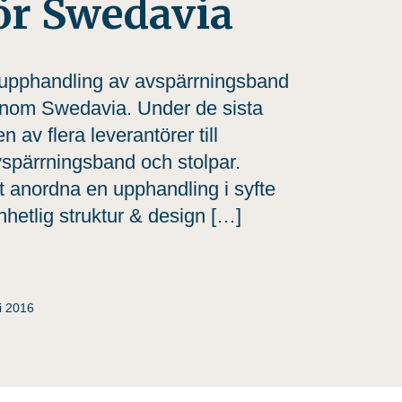
ör Swedavia
pphandling av avspärrningsband
er inom Swedavia. Under de sista
av flera leverantörer till
spärrningsband och stolpar.
t anordna en upphandling i syfte
nhetlig struktur & design […]
i 2016