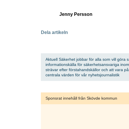
först
Jenny Persson
Anmäl dig till
Dela artikeln
Genom att klicka 
sparar och använd
integritetspolicy.
Aktuell Säkerhet jobbar för alla som vill göra 
informationskälla för säkerhetsansvariga inom
strävar efter förstahandskällor och att vara p
centrala värden för vår nyhetsjournalistik
Sponsrat innehåll från Skövde kommun