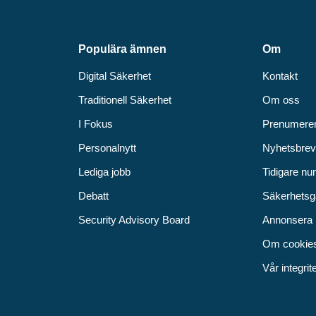
Populära ämnen
Om
Digital Säkerhet
Kontakt
Traditionell Säkerhet
Om oss
I Fokus
Prenumere
Personalnytt
Nyhetsbre
Lediga jobb
Tidigare n
Debatt
Säkerhetsg
Security Advisory Board
Annonsera
Om cookie
Vår integrit