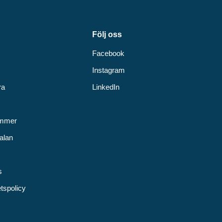
Följ oss
Facebook
Instagram
ra
LinkedIn
v
ummer
alan
s
etspolicy