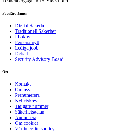
Drakenbergsgatan 15, Stockholm
Populära ämnen
Digital Säkerhet
Traditionell Säkerhet
I Fokus
Personalnytt
Lediga jobb
Debatt
Security Advisory Board
Om
Kontakt
Om oss
Prenumerera
Nyhetsbrev
Tidigare nummer
Säkerhetsgalan
Annonsera
Om cookies
Vår integritetspolicy