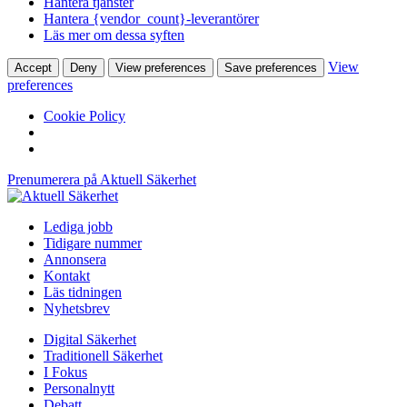
Hantera tjänster
Hantera {vendor_count}-leverantörer
Läs mer om dessa syften
View
Accept
Deny
View preferences
Save preferences
preferences
Cookie Policy
Prenumerera på Aktuell Säkerhet
Lediga jobb
Tidigare nummer
Annonsera
Kontakt
Läs tidningen
Nyhetsbrev
Digital Säkerhet
Traditionell Säkerhet
I Fokus
Personalnytt
Debatt