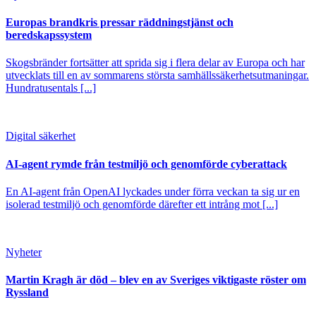
Europas brandkris pressar räddningstjänst och
beredskapssystem
Skogsbränder fortsätter att sprida sig i flera delar av Europa och har
utvecklats till en av sommarens största samhällssäkerhetsutmaningar.
Hundratusentals [...]
Digital säkerhet
AI-agent rymde från testmiljö och genomförde cyberattack
En AI-agent från OpenAI lyckades under förra veckan ta sig ur en
isolerad testmiljö och genomförde därefter ett intrång mot [...]
Nyheter
Martin Kragh är död – blev en av Sveriges viktigaste röster om
Ryssland