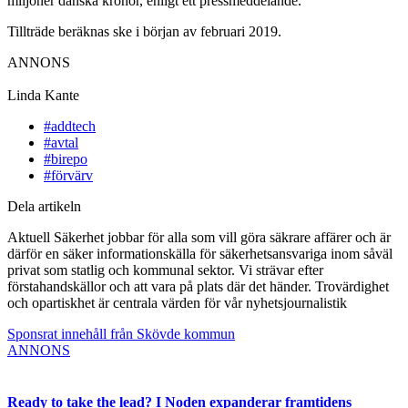
miljoner danska kronor, enligt ett pressmeddelande.
Tillträde beräknas ske i början av februari 2019.
ANNONS
Linda Kante
#addtech
#avtal
#birepo
#förvärv
Dela artikeln
Aktuell Säkerhet jobbar för alla som vill göra säkrare affärer och är
därför en säker informationskälla för säkerhetsansvariga inom såväl
privat som statlig och kommunal sektor. Vi strävar efter
förstahandskällor och att vara på plats där det händer. Trovärdighet
och opartiskhet är centrala värden för vår nyhetsjournalistik
Sponsrat innehåll från Skövde kommun
ANNONS
Ready to take the lead? I Noden expanderar framtidens