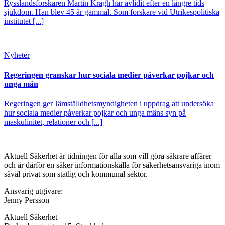
Rysslandsforskaren Martin Kragh har avlidit efter en längre tids
sjukdom. Han blev 45 år gammal. Som forskare vid Utrikespolitiska
institutet [...]
Nyheter
Regeringen granskar hur sociala medier påverkar pojkar och
unga män
Regeringen ger Jämställdhetsmyndigheten i uppdrag att undersöka
hur sociala medier påverkar pojkar och unga mäns syn på
maskulinitet, relationer och [...]
Aktuell Säkerhet är tidningen för alla som vill göra säkrare affärer
och är därför en säker informationskälla för säkerhets­ansvariga inom
såväl privat som statlig och kommunal sektor.
Ansvarig utgivare:
Jenny Persson
Aktuell Säkerhet