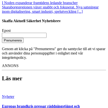
I Noden expanderar framtidens ledande branscher
Skaraborgsregionen växer snabbt och fokuserat. Nya satsningar
inom digitalisering, smart industri, spelutveckling [...]
Skaffa Aktuell Säkerhet Nyhetsbrev
Epost
Prenumerera
Genom att klicka på "Prenumerera" ger du samtycke till att vi sparar
och använder dina personuppgifter i enlighet med vår
integritetspolicy.
ANNONS
Läs mer
Nyheter
Europas brandkris pressar räddningstjänst och