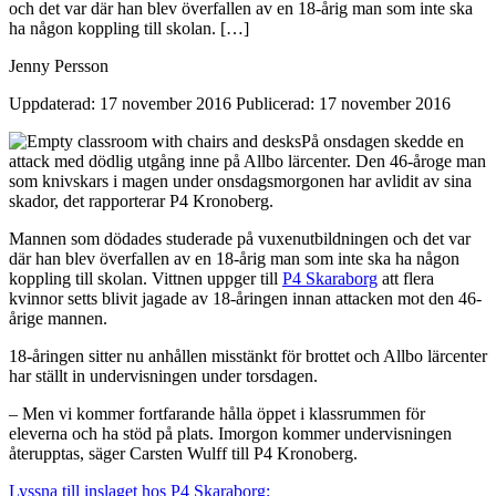
och det var där han blev överfallen av en 18-årig man som inte ska
ha någon koppling till skolan. […]
Jenny Persson
Uppdaterad: 17 november 2016
Publicerad: 17 november 2016
På onsdagen skedde en
attack med dödlig utgång inne på Allbo lärcenter. Den 46-åroge man
som knivskars i magen under onsdagsmorgonen har avlidit av sina
skador, det rapporterar P4 Kronoberg.
Mannen som dödades studerade på vuxenutbildningen och det var
där han blev överfallen av en 18-årig man som inte ska ha någon
koppling till skolan. Vittnen uppger till
P4 Skaraborg
att flera
kvinnor setts blivit jagade av 18-åringen innan attacken mot den 46-
årige mannen.
18-åringen sitter nu anhållen misstänkt för brottet och Allbo lärcenter
har ställt in undervisningen under torsdagen.
– Men vi kommer fortfarande hålla öppet i klassrummen för
eleverna och ha stöd på plats. Imorgon kommer undervisningen
återupptas, säger Carsten Wulff till P4 Kronoberg.
Lyssna till inslaget hos P4 Skaraborg: