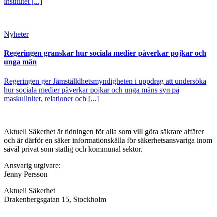
institutet [...]
Nyheter
Regeringen granskar hur sociala medier påverkar pojkar och
unga män
Regeringen ger Jämställdhetsmyndigheten i uppdrag att undersöka
hur sociala medier påverkar pojkar och unga mäns syn på
maskulinitet, relationer och [...]
Aktuell Säkerhet är tidningen för alla som vill göra säkrare affärer
och är därför en säker informationskälla för säkerhets­ansvariga inom
såväl privat som statlig och kommunal sektor.
Ansvarig utgivare:
Jenny Persson
Aktuell Säkerhet
Drakenbergsgatan 15, Stockholm