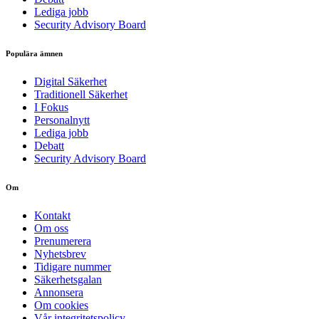
Lediga jobb
Security Advisory Board
Populära ämnen
Digital Säkerhet
Traditionell Säkerhet
I Fokus
Personalnytt
Lediga jobb
Debatt
Security Advisory Board
Om
Kontakt
Om oss
Prenumerera
Nyhetsbrev
Tidigare nummer
Säkerhetsgalan
Annonsera
Om cookies
Vår integritetspolicy