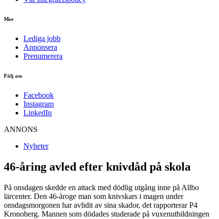
Mer
Lediga jobb
Annonsera
Prenumerera
Följ oss
Facebook
Instagram
LinkedIn
ANNONS
Nyheter
46-åring avled efter knivdåd på skola
På onsdagen skedde en attack med dödlig utgång inne på Allbo
lärcenter. Den 46-åroge man som knivskars i magen under
onsdagsmorgonen har avlidit av sina skador, det rapporterar P4
Kronoberg. Mannen som dödades studerade på vuxenutbildningen