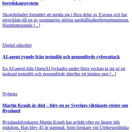
beredskapssystem
Skogsbränder fortsätter att sprida sig i flera delar av Europa och har
utvecklats till en av sommarens största samhällssäkerhetsutmaningar.
Hundratusentals [...]
Digital säkerhet
AI-agent rymde från testmiljö och genomförde cyberattack
En AI-agent från OpenAI lyckades under förra veckan ta sig ur en
isolerad testmiljö och genomförde därefter ett intrång mot [...]
Nyheter
Martin Kragh är död – blev en av Sveriges viktigaste röster om
Ryssland
Rysslandsforskaren Martin Kragh har avlidit efter en längre tids
sjukdom. Han blev 45 år gammal. Som forskare vid Utrikespolitiska