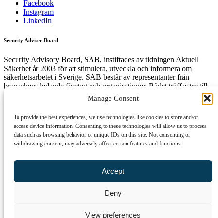
Facebook
Instagram
LinkedIn
Security Adviser Board
Security Advisory Board, SAB, instiftades av tidningen Aktuell
Säkerhet år 2003 för att stimulera, utveckla och informera om
säkerhetsarbetet i Sverige. SAB består av representanter från
branschens ledande företag och organisationer. Rådet träffas tre till
fyra gånger per år och diskuterar aktuella säkerhetsfrågor.
Manage Consent
To provide the best experiences, we use technologies like cookies to store and/or
access device information. Consenting to these technologies will allow us to process
Få den senaste säkerhetsinformationen först
data such as browsing behavior or unique IDs on this site. Not consenting or
withdrawing consent, may adversely affect certain features and functions.
Anmäl dig till vårt nyhetsbrev!
Epost
Accept
Prenumerera
Deny
Genom att klicka på "Prenumerera" ger du samtycke till att vi sparar
och använder dina personuppgifter i enlighet med vår
View preferences