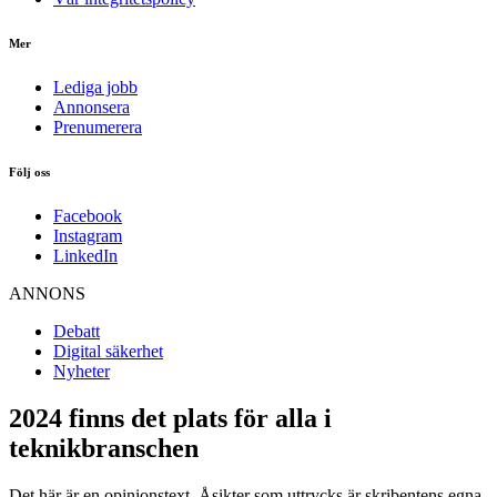
Mer
Lediga jobb
Annonsera
Prenumerera
Följ oss
Facebook
Instagram
LinkedIn
ANNONS
Debatt
Digital säkerhet
Nyheter
2024 finns det plats för alla i
teknikbranschen
Det här är en opinionstext. Åsikter som uttrycks är skribentens egna.