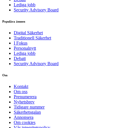
Lediga jobb
Security Advisory Board
Populära ämnen
Digital Säkerhet
Traditionell Säkerhet
I Fokus
Personalnytt
Lediga jobb
Debatt
Security Advisory Board
Om
Kontakt
Om oss
Prenumerera
Nyhetsbrev
Tidigare nummer
Säkerhetsgalan
Annonsera
Om cookies
Vår integritetspolicy