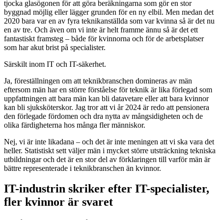
tjocka glasögonen för att göra beräkningarna som gör en stor
byggnad möjlig eller lägger grunden för en ny elbil. Men medan det
2020 bara var en av fyra teknikanställda som var kvinna så är det nu
en av tre. Och även om vi inte är helt framme ännu så är det ett
fantastiskt framsteg – både för kvinnorna och för de arbetsplatser
som har akut brist på specialister.
Särskilt inom IT och IT-säkerhet.
Ja, föreställningen om att teknikbranschen domineras av män
eftersom män har en större förståelse för teknik är lika förlegad som
uppfattningen att bara män kan bli datavetare eller att bara kvinnor
kan bli sjuksköterskor. Jag tror att vi år 2024 är redo att pensionera
den förlegade fördomen och dra nytta av mångsidigheten och de
olika färdigheterna hos många fler människor.
Nej, vi är inte likadana – och det är inte meningen att vi ska vara det
heller. Statistiskt sett väljer män i mycket större utsträckning tekniska
utbildningar och det är en stor del av förklaringen till varför män är
bättre representerade i teknikbranschen än kvinnor.
IT-industrin skriker efter IT-specialister,
fler kvinnor är svaret