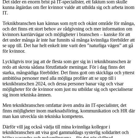
Det råder en enorm brist på IT-specialister, ett faktum som skulle
kunna åtgärdas om fler kvinnor valde att utbilda sig och arbeta inom
IT.
Teknikbranschen kan kännas som nytt och okänt område för många,
och det finns ett stort behov av rådgivning och mer information om
kvinnors karriärvägar och möjligheter i branschen – kanske för att
det under många år inte har funnits så många kvinnliga förebilder att
se upp till. Det har helt enkelt inte varit den ”naturliga vägen” att gå
för kvinnor.
Lyckligtvis tror jag att de flesta som ger sig in i teknikbranschen är
redo att skrota sådana förutfattade meningar. För i dag finns det
starka, mångsidiga förebilder. Det finns gott om skickliga och ytterst
ambitiösa personer med alla möjliga profiler att se upp till i
teknikbranschen 2024, och dessa personer banar väg och visar
möjligheter för de kvinnor som just nu utbildar sig och specialiserar
sig inom tekniska ämnen.
Men teknikbranschen omfattar även andra än IT-specialister, det
finns möjligheter inom marknadsföring, kommunikation och HR där
man kan utveckla sin tekniska kompetens.
Därför vill jag också vädja till mina kvinnliga kollegor i
teknikbranschen att visa god gammaldags systerlig solidaritet och
hjälpa varandra och nykomlingarna – för det gör skillnad.