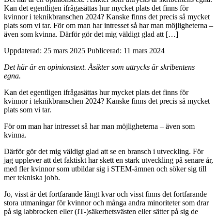
Kan det egentligen ifrågasättas hur mycket plats det finns för
kvinnor i teknikbranschen 2024? Kanske finns det precis så mycket
plats som vi tar. För om man har intresset så har man möjligheterna –
även som kvinna. Därför gör det mig väldigt glad att […]
Uppdaterad: 25 mars 2025
Publicerad: 11 mars 2024
Det här är en opinionstext. Åsikter som uttrycks är skribentens
egna.
Kan det egentligen ifrågasättas hur mycket plats det finns för
kvinnor i teknikbranschen 2024? Kanske finns det precis så mycket
plats som vi tar.
För om man har intresset så har man möjligheterna – även som
kvinna.
Därför gör det mig väldigt glad att se en bransch i utveckling. För
jag upplever att det faktiskt har skett en stark utveckling på senare år,
med fler kvinnor som utbildar sig i STEM-ämnen och söker sig till
mer tekniska jobb.
Jo, visst är det fortfarande långt kvar och visst finns det fortfarande
stora utmaningar för kvinnor och många andra minoriteter som drar
på sig labbrocken eller (IT-)säkerhetsvästen eller sätter på sig de