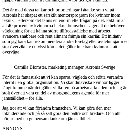
Det är med dessa tankar och prioriteringar i åtanke som vi på
Acronis har skapat ett särskilt mentorsprogram för kvinnor inom
teknik – eftersom det fanns en enorm efterfrågan på det. Faktum är
att 40 procent av kvinnorna i teknikbranschen säger att de behöver
vägledning för att känna större tillfredsställelse med arbetet,
avancera snabbare och rent allmänt främja sin karriär. Ett initiativ
som jag bara kan rekommendera andra företag eller avdelningar med
stor övervikt av ett visst kön – det gäller inte bara kvinnor – att
överväga.
Camilla Blomster, marketing manager, Acronis Sverige
För det är fantastiskt att vi kan sparra, vägleda och stötta varandra
internt i en global organisation. Vi skandinaviska kvinnor ligger
långt framme när det gäller villkoren på arbetsmarknaden och jag är
stolt över att vara en del av morgondagens agenda för mer
jämställdhet – för alla.
Jag tror att vi kan förändra branschen. Vi kan göra den mer
inkluderande och på så sätt göra den bättre och bredare. Och allt
börjar med en gemensam tanke om jämställdhet.
ANNONS