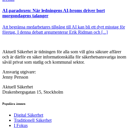
AI-paradoxen: När ledningens AI-broms driver bort
morgondagens talanger
Att begränsa medarbetares tillgång till AI kan bli ett dyrt misstag för
företag. I denna debatt argumenterar Erik Ridman och [...]
Aktuell Säkerhet är tidningen för alla som vill göra säkrare affärer
och är därför en säker informationskälla för säkerhets­ansvariga inom
såväl privat som statlig och kommunal sektor.
Ansvarig utgivare:
Jenny Persson
Aktuell Säkerhet
Drakenbergsgatan 15, Stockholm
Populära ämnen
Digital Säkerhet
Traditionell Säkerhet
I Fokus