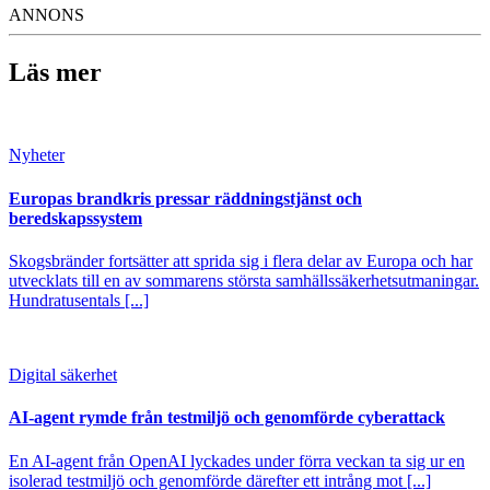
ANNONS
Läs mer
Nyheter
Europas brandkris pressar räddningstjänst och
beredskapssystem
Skogsbränder fortsätter att sprida sig i flera delar av Europa och har
utvecklats till en av sommarens största samhällssäkerhetsutmaningar.
Hundratusentals [...]
Digital säkerhet
AI-agent rymde från testmiljö och genomförde cyberattack
En AI-agent från OpenAI lyckades under förra veckan ta sig ur en
isolerad testmiljö och genomförde därefter ett intrång mot [...]