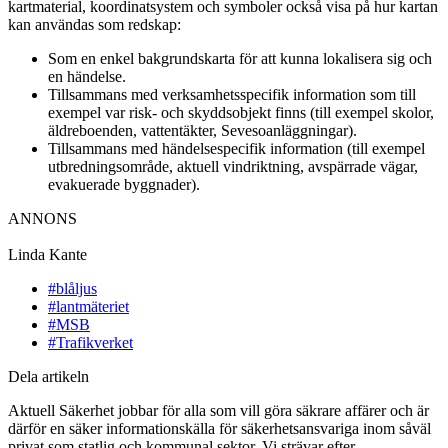
kartmaterial, koordinatsystem och symboler också visa på hur kartan
kan användas som redskap:
Som en enkel bakgrundskarta för att kunna lokalisera sig och
en händelse.
Tillsammans med verksamhetsspecifik information som till
exempel var risk- och skyddsobjekt finns (till exempel skolor,
äldreboenden, vattentäkter, Sevesoanläggningar).
Tillsammans med händelsespecifik information (till exempel
utbredningsområde, aktuell vindriktning, avspärrade vägar,
evakuerade byggnader).
ANNONS
Linda Kante
#blåljus
#lantmäteriet
#MSB
#Trafikverket
Dela artikeln
Aktuell Säkerhet jobbar för alla som vill göra säkrare affärer och är
därför en säker informationskälla för säkerhetsansvariga inom såväl
privat som statlig och kommunal sektor. Vi strävar efter