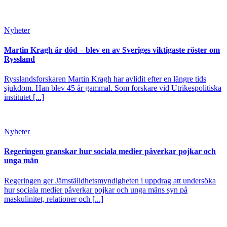
Nyheter
Martin Kragh är död – blev en av Sveriges viktigaste röster om
Ryssland
Rysslandsforskaren Martin Kragh har avlidit efter en längre tids
sjukdom. Han blev 45 år gammal. Som forskare vid Utrikespolitiska
institutet [...]
Nyheter
Regeringen granskar hur sociala medier påverkar pojkar och
unga män
Regeringen ger Jämställdhetsmyndigheten i uppdrag att undersöka
hur sociala medier påverkar pojkar och unga mäns syn på
maskulinitet, relationer och [...]