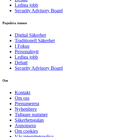
Lediga jobb
Security Advisory Board
Populära ämnen
Digital Säkerhet
Traditionell Säkerhet
I Fokus
Personalnytt
Lediga jobb
Debatt
Security Advisory Board
Om
Kontakt
Om oss
Prenumerera
Nyhetsbrev
Tidigare nummer
Säkerhetsgalan
Annonsera
Om cookies
Vår integritetspolicy