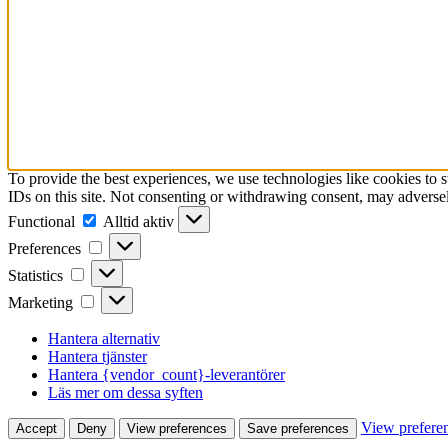
To provide the best experiences, we use technologies like cookies to 
IDs on this site. Not consenting or withdrawing consent, may adversely
Functional
Functional
Alltid aktiv
Preferences
Preferences
Statistics
Statistics
Marketing
Marketing
Hantera alternativ
Hantera tjänster
Hantera {vendor_count}-leverantörer
Läs mer om dessa syften
View prefere
Accept
Deny
View preferences
Save preferences