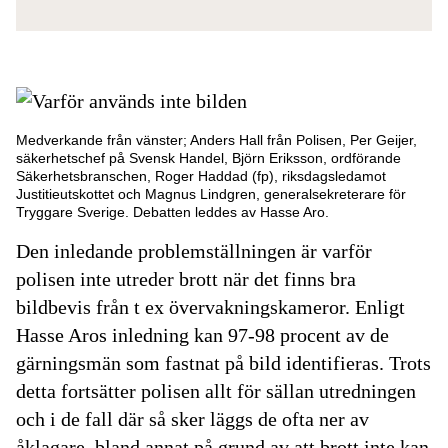
Medverkande från vänster; Anders Hall från Polisen, Per Geijer,
säkerhetschef på Svensk Handel, Björn Eriksson, ordförande
Säkerhetsbranschen, Roger Haddad (fp), riksdagsledamot
Justitieutskottet och Magnus Lindgren, generalsekreterare för
Tryggare Sverige. Debatten leddes av Hasse Aro.
Den inledande problemställningen är varför
polisen inte utreder brott när det finns bra
bildbevis från t ex övervakningskameror. Enligt
Hasse Aros inledning kan 97-98 procent av de
gärningsmän som fastnat på bild identifieras. Trots
detta fortsätter polisen allt för sällan utredningen
och i de fall där så sker läggs de ofta ner av
åklagare, bland annat på grund av att brott inte kan