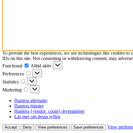
To provide the best experiences, we use technologies like cookies to 
IDs on this site. Not consenting or withdrawing consent, may adversely
Functional
Functional
Alltid aktiv
Preferences
Preferences
Statistics
Statistics
Marketing
Marketing
Hantera alternativ
Hantera tjänster
Hantera {vendor_count}-leverantörer
Läs mer om dessa syften
View prefere
Accept
Deny
View preferences
Save preferences