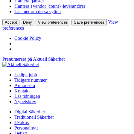
Hantera tjänster
Hantera {vendor_count}-leverantörer
Läs mer om dessa syften
View
Accept
Deny
View preferences
Save preferences
preferences
Cookie Policy
Prenumerera på Aktuell Säkerhet
Lediga jobb
Tidigare nummer
Annonsera
Kontakt
Läs tidningen
Nyhetsbrev
Digital Säkerhet
Traditionell Säkerhet
I Fokus
Personalnytt
Debatt