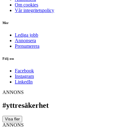
Om cookies
Vår integritetspolicy
Mer
Lediga jobb
Annonsera
Prenumerera
Följ oss
Facebook
Instagram
LinkedIn
ANNONS
#yttresäkerhet
Visa fler
ANNONS