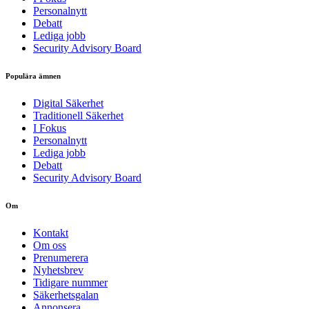
Personalnytt
Debatt
Lediga jobb
Security Advisory Board
Populära ämnen
Digital Säkerhet
Traditionell Säkerhet
I Fokus
Personalnytt
Lediga jobb
Debatt
Security Advisory Board
Om
Kontakt
Om oss
Prenumerera
Nyhetsbrev
Tidigare nummer
Säkerhetsgalan
Annonsera