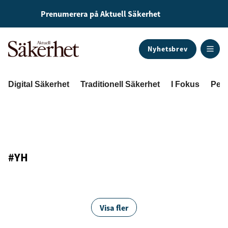
Prenumerera på Aktuell Säkerhet
Nyhetsbrev
ANNONS
Digital Säkerhet
Traditionell Säkerhet
I Fokus
Pers
#YH
Visa fler