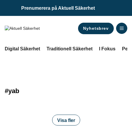
Prenumerera på Aktuell Säkerhet
Nyhetsbrev
ANNONS
Digital Säkerhet
Traditionell Säkerhet
I Fokus
Pers
#yab
Visa fler