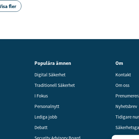
Visa fler
Populära ämnen
Om
Digital Säkerhet
Kontakt
Traditionell Säkerhet
Om oss
I Fokus
Prenumerer
Personalnytt
Nyhetsbrev
Lediga jobb
Tidigare n
Debatt
Säkerhetsg
Security Advisory Board
Annonsera