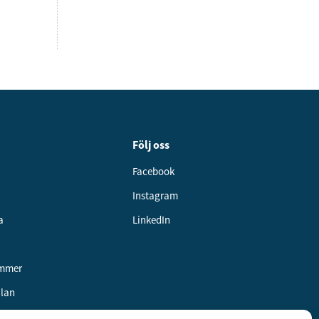
Följ oss
Facebook
Instagram
a
LinkedIn
ummer
alan