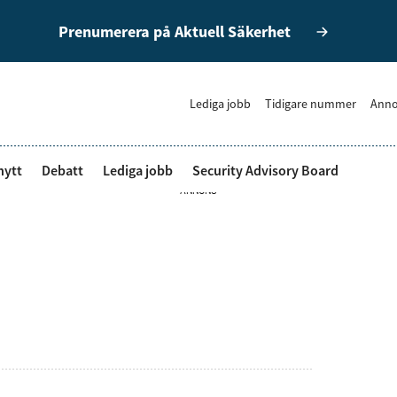
Prenumerera på Aktuell Säkerhet
Lediga jobb
Tidigare nummer
Anno
nytt
Debatt
Lediga jobb
Security Advisory Board
ANNONS